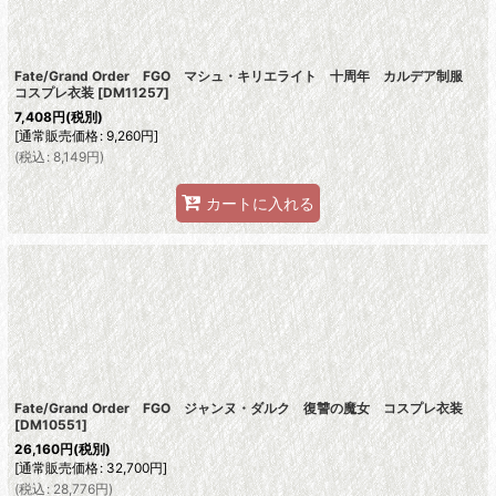
Fate/Grand Order FGO マシュ・キリエライト 十周年 カルデア制服
コスプレ衣装
[
DM11257
]
7,408
円
(税別)
[
通常販売価格
:
9,260
円
]
(
税込
:
8,149
円
)
カートに入れる
Fate/Grand Order FGO ジャンヌ・ダルク 復讐の魔女 コスプレ衣装
[
DM10551
]
26,160
円
(税別)
[
通常販売価格
:
32,700
円
]
(
税込
:
28,776
円
)