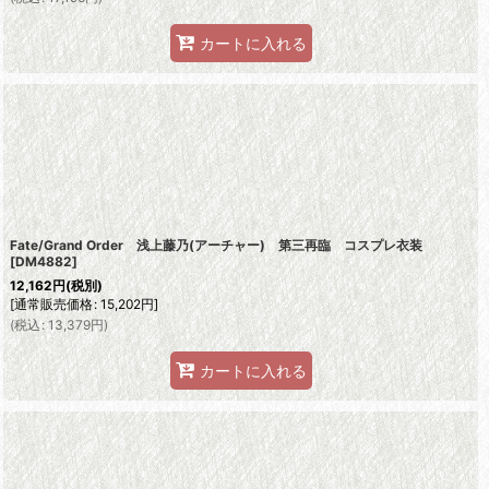
カートに入れる
Fate/Grand Order 浅上藤乃(アーチャー) 第三再臨 コスプレ衣装
[
DM4882
]
12,162
円
(税別)
[
通常販売価格
:
15,202
円
]
(
税込
:
13,379
円
)
カートに入れる