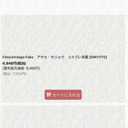
Fate/strange Fake アヤカ・サジョウ コスプレ衣装
[
DM11175
]
6,848
円
(税別)
[
通常販売価格
:
8,560
円
]
(
税込
:
7,533
円
)
カートに入れる