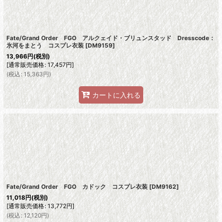
Fate/Grand Order FGO アルクェイド・ブリュンスタッド Dresscode：
氷河をまとう コスプレ衣装
[
DM9159
]
13,966
円
(税別)
[
通常販売価格
:
17,457
円
]
(
税込
:
15,363
円
)
カートに入れる
Fate/Grand Order FGO カドック コスプレ衣装
[
DM9162
]
11,018
円
(税別)
[
通常販売価格
:
13,772
円
]
(
税込
:
12,120
円
)