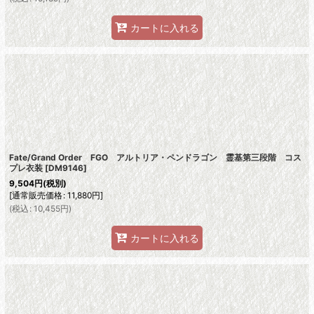
カートに入れる
Fate/Grand Order FGO アルトリア・ペンドラゴン 霊基第三段階 コス
プレ衣装
[
DM9146
]
9,504
円
(税別)
[
通常販売価格
:
11,880
円
]
(
税込
:
10,455
円
)
カートに入れる