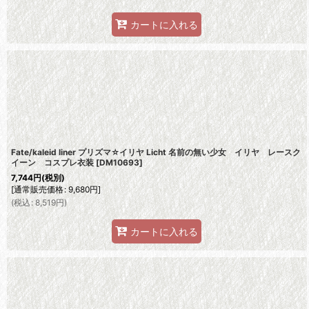
カートに入れる
Fate/kaleid liner プリズマ☆イリヤ Licht 名前の無い少女 イリヤ レースク
イーン コスプレ衣装
[
DM10693
]
7,744
円
(税別)
[
通常販売価格
:
9,680
円
]
(
税込
:
8,519
円
)
カートに入れる