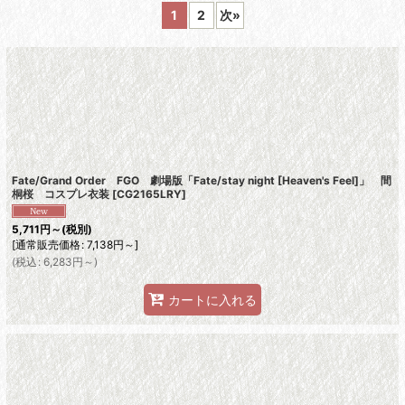
1
2
次
»
絞り込む
Fate/Grand Order FGO 劇場版「Fate/stay night [Heaven's Feel]」 間
桐桜 コスプレ衣装
[
CG2165LRY
]
5,711
円
～
(税別)
[
通常販売価格
:
7,138
円
～
]
(
税込
:
6,283
円
～
)
カートに入れる