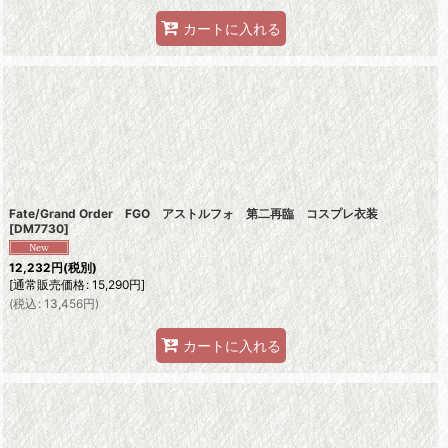
カートに入れる
Fate/Grand Order FGO アストルフォ 第二再臨 コスプレ衣装
[
DM7730
]
12,232
円
(税別)
[
通常販売価格
:
15,290
円
]
(
税込
:
13,456
円
)
カートに入れる