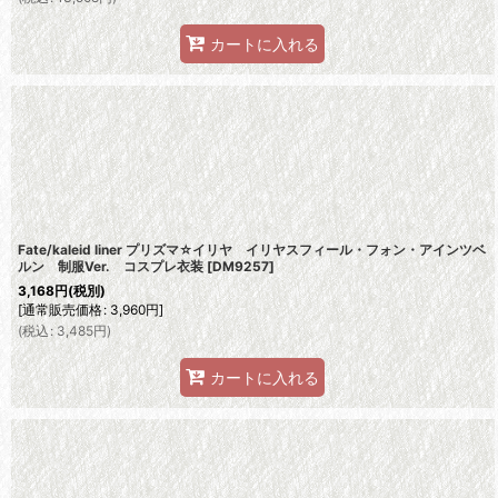
カートに入れる
Fate/kaleid liner プリズマ☆イリヤ イリヤスフィール・フォン・アインツベ
ルン 制服Ver. コスプレ衣装
[
DM9257
]
3,168
円
(税別)
[
通常販売価格
:
3,960
円
]
(
税込
:
3,485
円
)
カートに入れる