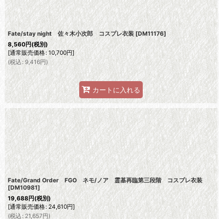
Fate/stay night 佐々木小次郎 コスプレ衣装
[
DM11176
]
8,560
円
(税別)
[
通常販売価格
:
10,700
円
]
(
税込
:
9,416
円
)
カートに入れる
Fate/Grand Order FGO ネモ/ノア 霊基再臨第三段階 コスプレ衣装
[
DM10981
]
19,688
円
(税別)
[
通常販売価格
:
24,610
円
]
(
税込
:
21,657
円
)