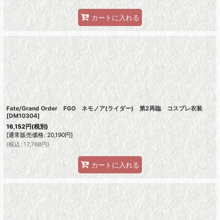
カートに入れる
Fate/Grand Order FGO ネモノア(ライダー) 第2再臨 コスプレ衣装
[
DM10304
]
16,152
円
(税別)
[
通常販売価格
:
20,190
円
]
(
税込
:
17,768
円
)
カートに入れる