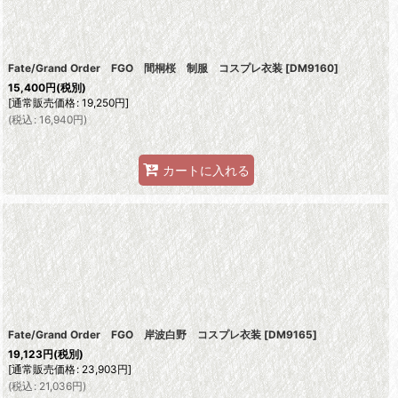
Fate/Grand Order FGO 間桐桜 制服 コスプレ衣装
[
DM9160
]
15,400
円
(税別)
[
通常販売価格
:
19,250
円
]
(
税込
:
16,940
円
)
カートに入れる
Fate/Grand Order FGO 岸波白野 コスプレ衣装
[
DM9165
]
19,123
円
(税別)
[
通常販売価格
:
23,903
円
]
(
税込
:
21,036
円
)