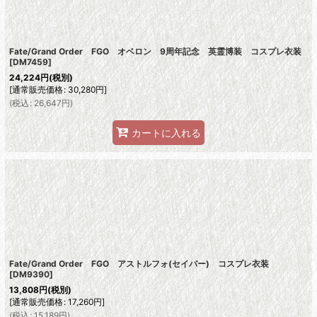
Fate/Grand Order FGO オベロン 9周年記念 英霊博装 コスプレ衣装
[
DM7459
]
24,224
円
(税別)
[
通常販売価格
:
30,280
円
]
(
税込
:
26,647
円
)
カートに入れる
Fate/Grand Order FGO アストルフォ(セイバー) コスプレ衣装
[
DM9390
]
13,808
円
(税別)
[
通常販売価格
:
17,260
円
]
(
税込
:
15,189
円
)