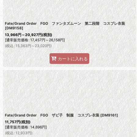
Fate/Grand Order FGO ファンタズムーン 第二段階 コスプレ衣装
[
DM9158
]
13,966
円
～20,927
円
(税別)
[
通常販売価格
:
17,457
円
～26,158
円
]
(
税込
:
15,363
円
～23,020
円
)
カートに入れる
Fate/Grand Order FGO ザビ子 制服 コスプレ衣装
[
DM9161
]
11,757
円
(税別)
[
通常販売価格
:
14,696
円
]
(
税込
:
12,933
円
)