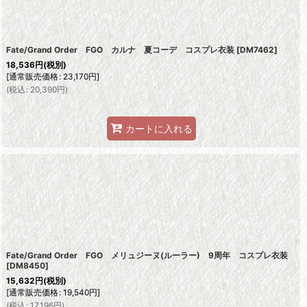
Fate/Grand Order FGO カルナ 夏コーデ コスプレ衣装
[
DM7462
]
18,536
円
(税別)
[
通常販売価格
:
23,170
円
]
(
税込
:
20,390
円
)
カートに入れる
Fate/Grand Order FGO メリュジーヌ(ルーラー) 9周年 コスプレ衣装
[
DM8450
]
15,632
円
(税別)
[
通常販売価格
:
19,540
円
]
(
税込
:
17,196
円
)