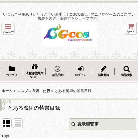
いつもご利用ありがとうございます！！CGCOSは、アニメやゲームのコスプレ
衣装を製造・販売するショップです。
メニュー
カート
清倉処理(最大
カテゴリ
新品予約
ログイン
新規登録
商品検索
50％）
ホーム
>
コスプレ衣装 た行
>
とある魔術の禁書目録
とある魔術の禁書目録
表示順変更
閉じる
10
件