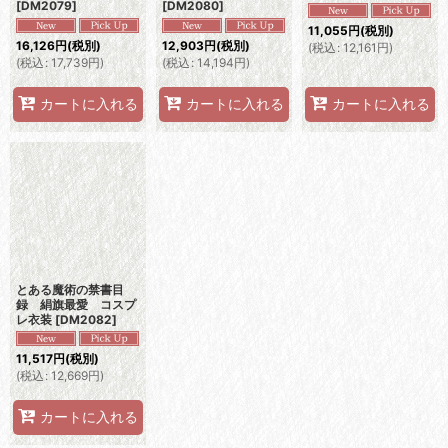
[
DM2079
]
[
DM2080
]
11,055
円
(税別)
16,126
円
(税別)
12,903
円
(税別)
(
税込
:
12,161
円
)
(
税込
:
17,739
円
)
(
税込
:
14,194
円
)
カートに入れる
カートに入れる
カートに入れる
とある魔術の禁書目
録 絹旗最愛 コスプ
レ衣装
[
DM2082
]
11,517
円
(税別)
(
税込
:
12,669
円
)
カートに入れる