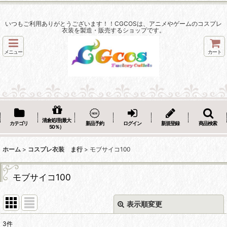
いつもご利用ありがとうございます！！CGCOSは、アニメやゲームのコスプレ
衣装を製造・販売するショップです。
メニュー
カート
清倉処理(最大
カテゴリ
新品予約
ログイン
新規登録
商品検索
50％）
ホーム
>
コスプレ衣装 ま行
>
モブサイコ100
モブサイコ100
表示順変更
閉じる
3
件