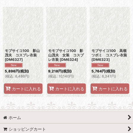
表示数
:
並び順
:
絞り込む
モブサイコ100 影山
モモブサイコ100 影
モブサイコ100 高嶺
茂夫 コスプレ衣装
山茂夫 女装 コスプ
ツボミ コスプレ衣装
[
DM6327
]
レ衣装
[
DM6324
]
[
DM6323
]
5,896
円
(税別)
9,218
円
(税別)
5,764
円
(税別)
(
税込
:
6,486
円
)
(
税込
:
10,140
円
)
(
税込
:
6,341
円
)
カートに入れる
カートに入れる
カートに入れる
ホーム
ショッピングカート