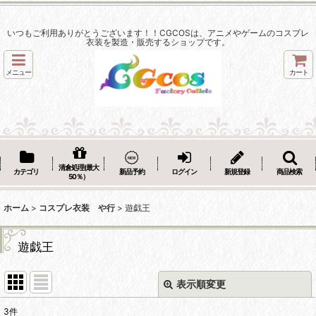
いつもご利用ありがとうございます！！CGCOSは、アニメやゲームのコスプレ
衣装を製造・販売するショップです。
メニュー
カート
清倉処理(最大
カテゴリ
新品予約
ログイン
新規登録
商品検索
50％）
ホーム
>
コスプレ衣装 や行
>
遊戯王
遊戯王
表示順変更
閉じる
3
件