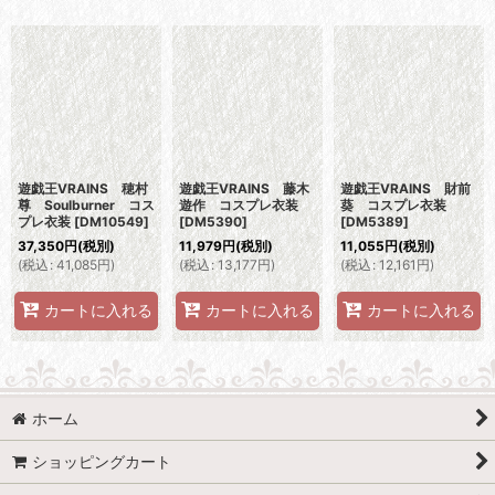
表示数
:
並び順
:
絞り込む
遊戯王VRAINS 穂村
遊戯王VRAINS 藤木
遊戯王VRAINS 財前
尊 Soulburner コス
遊作 コスプレ衣装
葵 コスプレ衣装
プレ衣装
[
DM10549
]
[
DM5390
]
[
DM5389
]
37,350
円
(税別)
11,979
円
(税別)
11,055
円
(税別)
(
税込
:
41,085
円
)
(
税込
:
13,177
円
)
(
税込
:
12,161
円
)
カートに入れる
カートに入れる
カートに入れる
ホーム
ショッピングカート