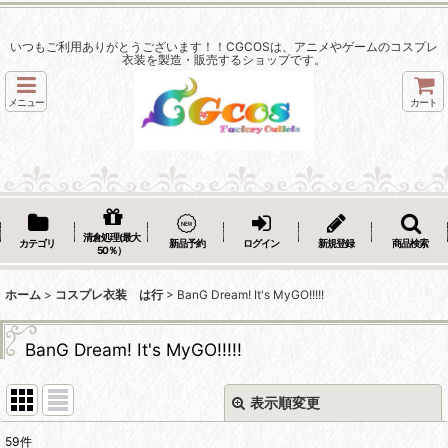
いつもご利用ありがとうございます！！CGCOSは、アニメやゲームのコスプレ
衣装を製造・販売するショップです。
メニュー
カート
清倉処理(最大
カテゴリ
新品予約
ログイン
新規登録
商品検索
50％）
ホーム
>
コスプレ衣装 は行
>
BanG Dream! It's MyGO!!!!!
BanG Dream! It's MyGO!!!!!
表示順変更
閉じる
59
件