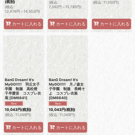
(税別)
(
税込
:
(
税込
:
11,550
円
)
(
税込
:
7,392
円
～15,785
円
)
12,474
円
～14,553
円
)
カートに入れる
カートに入れる
カートに入れる
BanG Dream! It's
BanG Dream! It's
MyGO!!!!! 羽丘女子
MyGO!!!!! 月ノ森女
学園 制服 高松燈
子学園 制服 長崎そ
千早愛音 コスプレ衣
よ コスプレ衣装
装
[
DM6641
]
[
DM6640
]
10,043
円
(税別)
10,043
円
(税別)
(
税込
:
11,048
円
)
(
税込
:
11,048
円
)
カートに入れる
カートに入れる