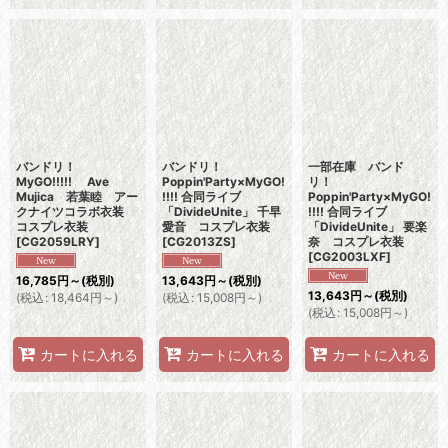
バンドリ！
バンドリ！
一部在庫 バンド
MyGO!!!!! Ave
Poppin'Party×MyGO!
リ！
Mujica 若葉睦 アー
!!!! 合同ライブ
Poppin'Party×MyGO!
クナイツコラボ衣装
「DivideUnite」 千早
!!!! 合同ライブ
コスプレ衣装
愛音 コスプレ衣装
「DivideUnite」 要楽
[
CG2059LRY
]
[
CG2013ZS
]
奈 コスプレ衣装
[
CG2003LXF
]
16,785
円
～
(税別)
13,643
円
～
(税別)
13,643
円
～
(税別)
(
税込
:
18,464
円
～
)
(
税込
:
15,008
円
～
)
(
税込
:
15,008
円
～
)
カートに入れる
カートに入れる
カートに入れる