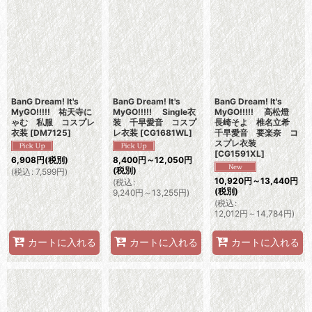
BanG Dream! It's
BanG Dream! It's
BanG Dream! It's
MyGO!!!!! 祐天寺に
MyGO!!!!! Single衣
MyGO!!!!! 高松燈
ゃむ 私服 コスプレ
装 千早愛音 コスプ
長崎そよ 椎名立希
衣装
[
DM7125
]
レ衣装
[
CG1681WL
]
千早愛音 要楽奈 コ
スプレ衣装
[
CG1591XL
]
6,908
円
(税別)
8,400
円
～12,050
円
(税別)
(
税込
:
7,599
円
)
10,920
円
～13,440
円
(
税込
:
(税別)
9,240
円
～13,255
円
)
(
税込
:
12,012
円
～14,784
円
)
カートに入れる
カートに入れる
カートに入れる