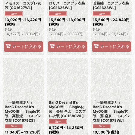
ィモリス コスプレ衣
ロリス コスプレ衣装
若葉睦 コスプレ衣装
装
[
CG1627WL
]
[
CG1626WL
]
[
CG1628WL
]
13,020
円
～16,420
円
15,540
円
～18,990
円
15,540
円
～24,840
円
(税別)
(税別)
(税別)
(
税込
:
(
税込
:
(
税込
:
14,322
円
～18,062
円
)
17,094
円
～20,889
円
)
17,094
円
～27,324
円
)
カートに入れる
カートに入れる
カートに入れる
「一部在庫あり」
BanG Dream! It's
「一部在庫あり」
BanG Dream! It's
MyGO!!!!! Single衣
BanG Dream! It's
MyGO!!!!! Single衣
装 長崎 そよ コスプ
MyGO!!!!! Single衣
装 高松燈 コスプレ
レ衣装
[
CG1680WL
]
装 要 楽奈 コスプレ
衣装
[
CG1679ZS
]
衣装
[
CG1678WL
]
6,720
円
～14,350
円
11,340
円
～13,230
円
(税別)
10,500
円
(税別)