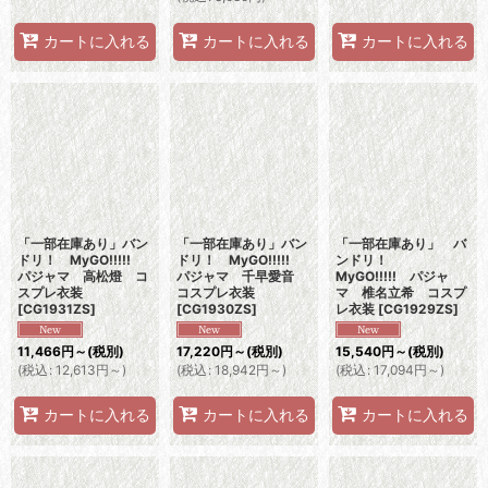
カートに入れる
カートに入れる
カートに入れる
「一部在庫あり」バン
「一部在庫あり」バン
「一部在庫あり」 バ
ドリ！ MyGO!!!!!
ドリ！ MyGO!!!!!
ンドリ！
パジャマ 高松燈 コ
パジャマ 千早愛音
MyGO!!!!! パジャ
スプレ衣装
コスプレ衣装
マ 椎名立希 コスプ
[
CG1931ZS
]
[
CG1930ZS
]
レ衣装
[
CG1929ZS
]
11,466
円
～
(税別)
17,220
円
～
(税別)
15,540
円
～
(税別)
(
税込
:
12,613
円
～
)
(
税込
:
18,942
円
～
)
(
税込
:
17,094
円
～
)
カートに入れる
カートに入れる
カートに入れる