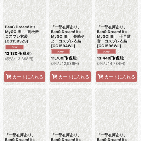
BanG Dream! It's
「一部在庫あり」
「一部在庫あり」
MyGO!!!!! 高松燈
BanG Dream! It's
BanG Dream! It's
コスプレ衣装
MyGO!!!!! 長崎そ
MyGO!!!!! 千早愛
[
CG1593ZS
]
よ コスプレ衣装
音 コスプレ衣装
[
CG1594WL
]
[
CG1596WL
]
12,180
円
(税別)
11,760
円
(税別)
13,440
円
(税別)
(
税込
:
13,398
円
)
(
税込
:
12,936
円
)
(
税込
:
14,784
円
)
カートに入れる
カートに入れる
カートに入れる
「一部在庫あり」
「一部在庫あり」
「一部在庫あり」
BanG Dream! It's
BanG Dream! It's
BanG Dream! It's