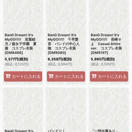
BanG Dream! It's
BanG Dream! It's
BanG Dream! It's
MyGO!!!!! 若葉睦
MyGO!!!!! 千早愛
MyGO!!!!! 長崎そ
月ノ森女子学園 夏
音 バンドの中心人
よ Casual Attire
服 コスプレ衣装
物 コスプレ衣装
ver. コスプレ衣装
[
DM8486
]
[
DM9080
]
[
DM9197
]
5,577
円
(税別)
6,358
円
(税別)
5,995
円
(税別)
(
税込
:
6,135
円
)
(
税込
:
6,994
円
)
(
税込
:
6,595
円
)
カートに入れる
カートに入れる
カートに入れる
BanG Dream! It's
バンドリ！
「一部在庫あり」