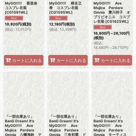
MyGO!!!!! 要楽奈
MyGO!!!!! 椎名立
MyGO!!!!! Ave
コスプレ衣装
希 コスプレ衣装
Mujica Perdere
[
CG1591WL
]
[
CG1595WL
]
Omnia 豊川祥子 オ
ブリビオニス コスプ
レ衣装
[
CG1625WL
]
10,920
円
(税別)
12,180
円
(税別)
(
税込
:
12,012
円
)
(
税込
:
13,398
円
)
16,800
円
～26,100
円
(税別)
(
税込
:
18,480
円
～28,710
円
)
カートに入れる
カートに入れる
カートに入れる
「一部在庫あり」
「一部在庫あり」
「一部在庫あり」
BanG Dream! It's
BanG Dream! It's
BanG Dream! It's
MyGO!!!!! Ave
MyGO!!!!! Ave
MyGO!!!!! Ave
Mujica Perdere
Mujica Perdere
Mujica Perdere
Omnia 八幡海鈴 テ
Omnia 三角初華 ド
Omnia モーティス