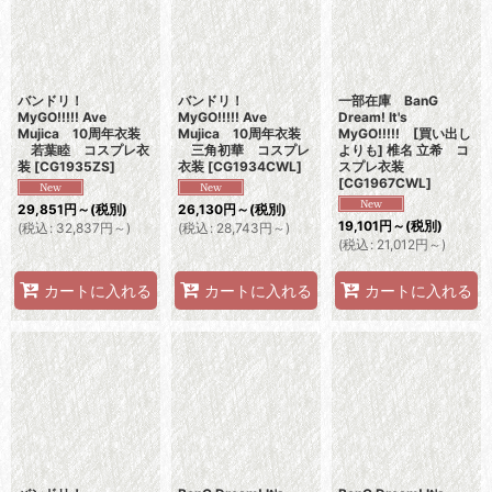
バンドリ！
バンドリ！
一部在庫 BanG
MyGO!!!!! Ave
MyGO!!!!! Ave
Dream! It's
Mujica 10周年衣装
Mujica 10周年衣装
MyGO!!!!! [買い出し
若葉睦 コスプレ衣
三角初華 コスプレ
よりも] 椎名 立希 コ
装
[
CG1935ZS
]
衣装
[
CG1934CWL
]
スプレ衣装
[
CG1967CWL
]
29,851
円
～
(税別)
26,130
円
～
(税別)
19,101
円
～
(税別)
(
税込
:
32,837
円
～
)
(
税込
:
28,743
円
～
)
(
税込
:
21,012
円
～
)
カートに入れる
カートに入れる
カートに入れる