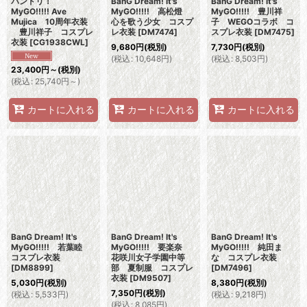
バンドリ！
BanG Dream! It's
BanG Dream! It's
MyGO!!!!! Ave
MyGO!!!!! 高松燈
MyGO!!!!! 豊川祥
Mujica 10周年衣装
心を歌う少女 コスプ
子 WEGOコラボ コ
豊川祥子 コスプレ
レ衣装
[
DM7474
]
スプレ衣装
[
DM7475
]
衣装
[
CG1938CWL
]
9,680
円
(税別)
7,730
円
(税別)
(
税込
:
10,648
円
)
(
税込
:
8,503
円
)
23,400
円
～
(税別)
(
税込
:
25,740
円
～
)
カートに入れる
カートに入れる
カートに入れる
BanG Dream! It's
BanG Dream! It's
BanG Dream! It's
MyGO!!!!! 若葉睦
MyGO!!!!! 要楽奈
MyGO!!!!! 純田ま
コスプレ衣装
花咲川女子学園中等
な コスプレ衣装
[
DM8899
]
部 夏制服 コスプレ
[
DM7496
]
衣装
[
DM9507
]
5,030
円
(税別)
8,380
円
(税別)
7,350
円
(税別)
(
税込
:
5,533
円
)
(
税込
:
9,218
円
)
(
税込
:
8,085
円
)