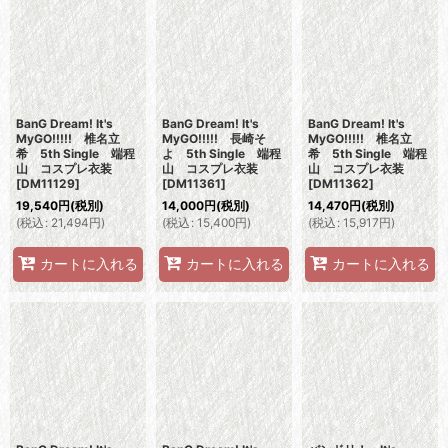
BanG Dream! It's
BanG Dream! It's
BanG Dream! It's
MyGO!!!!! 椎名立
MyGO!!!!! 長崎そ
MyGO!!!!! 椎名立
希 5th Single 端程
よ 5th Single 端程
希 5th Single 端程
山 コスプレ衣装
山 コスプレ衣装
山 コスプレ衣装
[
DM11129
]
[
DM11361
]
[
DM11362
]
19,540
円
(税別)
14,000
円
(税別)
14,470
円
(税別)
(
税込
:
21,494
円
)
(
税込
:
15,400
円
)
(
税込
:
15,917
円
)
カートに入れる
カートに入れる
カートに入れる