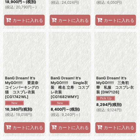
18,900
円
～
(税別)
(
税込
:
24,024
円
)
(
税込
:
6,050
円
)
(
税込
:
20,790
円
～
)
カートに入れる
カートに入れる
カートに入れる
BanG Dream! It's
BanG Dream! It's
BanG Dream! It's
MyGO!!!!! 要楽奈
MyGO!!!!! Single衣
MyGO!!!!! 三角初
コインパーキングの
装 椎名 立希 コスプ
華 私服 コスプレ衣
猫 コスプレ衣装
レ衣装
装
[
DM7126
]
[
CG1742WL
]
[
CG1682WMY
]
8,294
円
(税別)
16,380
円
(税別)
8,400
円
～
(税別)
(
税込
:
9,124
円
)
(
税込
:
18,018
円
)
(
税込
:
9,240
円
～
)
カートに入れる
カートに入れる
カートに入れる