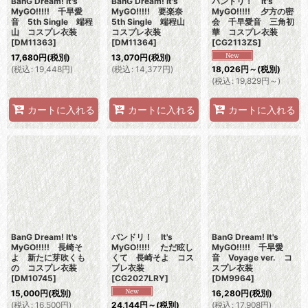
BanG Dream! It's
BanG Dream! It's
バンドリ！ It's
MyGO!!!!! 千早愛
MyGO!!!!! 要楽奈
MyGO!!!!! 夕方の密
音 5th Single 端程
5th Single 端程山
会 千早愛音 三角初
山 コスプレ衣装
コスプレ衣装
華 コスプレ衣装
[
DM11363
]
[
DM11364
]
[
CG2113ZS
]
17,680
円
(税別)
13,070
円
(税別)
(
税込
:
19,448
円
)
(
税込
:
14,377
円
)
18,026
円
～
(税別)
(
税込
:
19,829
円
～
)
カートに入れる
カートに入れる
カートに入れる
BanG Dream! It's
バンドリ！ It's
BanG Dream! It's
MyGO!!!!! 長崎そ
MyGO!!!!! ただ眩し
MyGO!!!!! 千早愛
よ 新たに芽吹くも
くて 長崎そよ コス
音 Voyage ver. コ
の コスプレ衣装
プレ衣装
スプレ衣装
[
DM10745
]
[
CG2027LRY
]
[
DM9964
]
15,000
円
(税別)
16,280
円
(税別)
(
税込
:
16,500
円
)
(
税込
:
17,908
円
)
24,144
円
～
(税別)