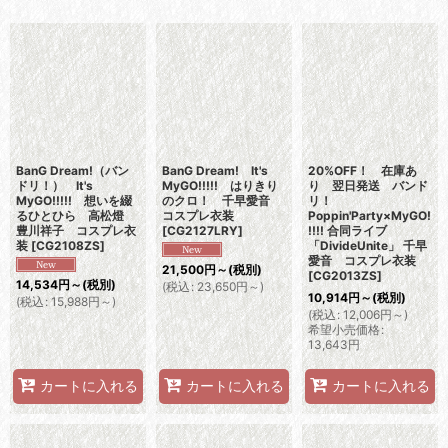
表示数
:
並び順
:
絞り込む
BanG Dream!（バン
BanG Dream! It's
20%OFF！ 在庫あ
ドリ！） It's
MyGO!!!!! はりきり
り 翌日発送 バンド
MyGO!!!!! 想いを綴
のクロ！ 千早愛音
リ！
るひとひら 高松燈
コスプレ衣装
Poppin'Party×MyGO!
豊川祥子 コスプレ衣
[
CG2127LRY
]
!!!! 合同ライブ
装
[
CG2108ZS
]
「DivideUnite」 千早
愛音 コスプレ衣装
21,500
円
～
(税別)
[
CG2013ZS
]
14,534
円
～
(税別)
(
税込
:
23,650
円
～
)
10,914
円
～
(税別)
(
税込
:
15,988
円
～
)
(
税込
:
12,006
円
～
)
希望小売価格
:
13,643
円
カートに入れる
カートに入れる
カートに入れる