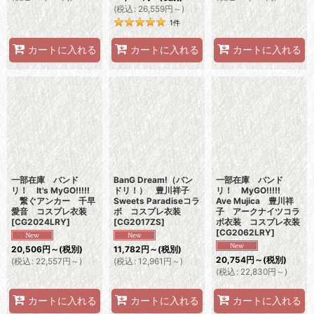
(
税込
:
26,559
円
～
)
1
件
カートに入れる
カートに入れる
カートに入れる
一部在庫 バンド
BanG Dream!（バン
一部在庫 バンド
リ！ It's MyGO!!!!!
ドリ！） 豊川祥子
リ！ MyGO!!!!!
繋ぐアンカー 千早
Sweets Paradiseコラ
Ave Mujica 豊川祥
愛音 コスプレ衣装
ボ コスプレ衣装
子 アークナイツコラ
[
CG2024LRY
]
[
CG2017ZS
]
ボ衣装 コスプレ衣装
[
CG2062LRY
]
20,506
円
～
(税別)
11,782
円
～
(税別)
20,754
円
～
(税別)
(
税込
:
22,557
円
～
)
(
税込
:
12,961
円
～
)
(
税込
:
22,830
円
～
)
カートに入れる
カートに入れる
カートに入れる