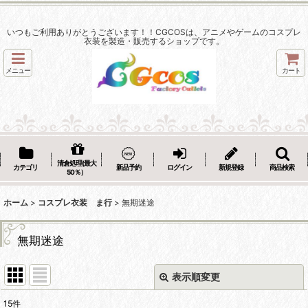
いつもご利用ありがとうございます！！CGCOSは、アニメやゲームのコスプレ
衣装を製造・販売するショップです。
メニュー
カート
清倉処理(最大
カテゴリ
新品予約
ログイン
新規登録
商品検索
50％）
ホーム
>
コスプレ衣装 ま行
>
無期迷途
無期迷途
表示順変更
閉じる
15
件