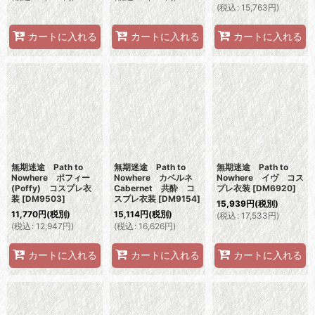
(
税込
:
15,763
円
)
カートに入れる
カートに入れる
カートに入れる
無期迷途 Path to
無期迷途 Path to
無期迷途 Path to
Nowhere ポフィー
Nowhere カベルネ
Nowhere イヴ コス
(Poffy) コスプレ衣
Cabernet 共酔 コ
プレ衣装
[
DM6920
]
装
[
DM9503
]
スプレ衣装
[
DM9154
]
15,939
円
(税別)
11,770
円
(税別)
15,114
円
(税別)
(
税込
:
17,533
円
)
(
税込
:
12,947
円
)
(
税込
:
16,626
円
)
カートに入れる
カートに入れる
カートに入れる