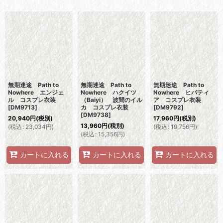
表示数
:
並び順
:
絞り込む
無期迷途 Path to
無期迷途 Path to
無期迷途 Path to
Nowhere エンジェ
Nowhere ハクイツ
Nowhere ヒパティ
ル コスプレ衣装
（Baiyi） 波間のイル
ア コスプレ衣装
[
DM9713
]
カ コスプレ衣装
[
DM9792
]
[
DM9738
]
20,940
円
(税別)
17,960
円
(税別)
13,960
円
(税別)
(
税込
:
23,034
円
)
(
税込
:
19,756
円
)
(
税込
:
15,356
円
)
カートに入れる
カートに入れる
カートに入れる