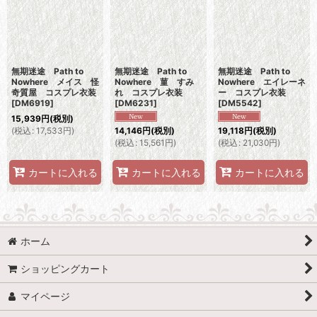
無期迷途 Path to
無期迷途 Path to
無期迷途 Path to
Nowhere メイス 怪
Nowhere 菫 すみ
Nowhere エイレーネ
奇質屋 コスプレ衣装
れ コスプレ衣装
ー コスプレ衣装
[
DM6919
]
[
DM6231
]
[
DM5542
]
15,939
円
(税別)
(
税込
:
17,533
円
)
14,146
円
(税別)
19,118
円
(税別)
(
税込
:
15,561
円
)
(
税込
:
21,030
円
)
カートに入れる
カートに入れる
カートに入れる
ホーム
ショッピングカート
マイページ