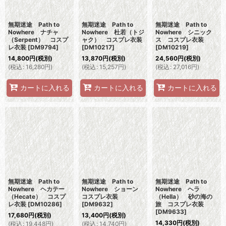
無期迷途 Path to
無期迷途 Path to
無期迷途 Path to
Nowhere ナチャ
Nowhere 杜若（トジ
Nowhere シニック
（Serpent） コスプ
ャク） コスプレ衣装
ス コスプレ衣装
レ衣装
[
DM9794
]
[
DM10217
]
[
DM10219
]
14,800
円
(税別)
13,870
円
(税別)
24,560
円
(税別)
(
税込
:
16,280
円
)
(
税込
:
15,257
円
)
(
税込
:
27,016
円
)
カートに入れる
カートに入れる
カートに入れる
無期迷途 Path to
無期迷途 Path to
無期迷途 Path to
Nowhere ヘカテー
Nowhere ショーン
Nowhere ヘラ
（Hecate） コスプ
コスプレ衣装
（Hella） 砂の海の
レ衣装
[
DM10286
]
[
DM9632
]
旅 コスプレ衣装
[
DM9633
]
17,680
円
(税別)
13,400
円
(税別)
14,330
円
(税別)
(
税込
:
19,448
円
)
(
税込
:
14,740
円
)