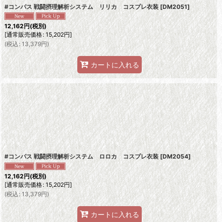
#コンパス 戦闘摂理解析システム リリカ コスプレ衣装
[
DM2051
]
12,162
円
(税別)
[
通常販売価格
:
15,202
円
]
(
税込
:
13,379
円
)
カートに入れる
#コンパス 戦闘摂理解析システム ロロカ コスプレ衣装
[
DM2054
]
12,162
円
(税別)
[
通常販売価格
:
15,202
円
]
(
税込
:
13,379
円
)
カートに入れる