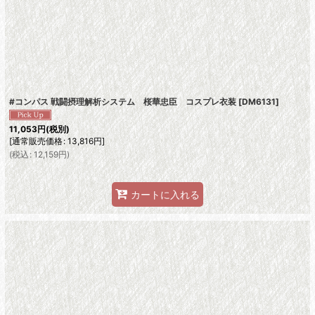
絞り込む
#コンパス 戦闘摂理解析システム 桜華忠臣 コスプレ衣装
[
DM6131
]
11,053
円
(税別)
[
通常販売価格
:
13,816
円
]
(
税込
:
12,159
円
)
カートに入れる