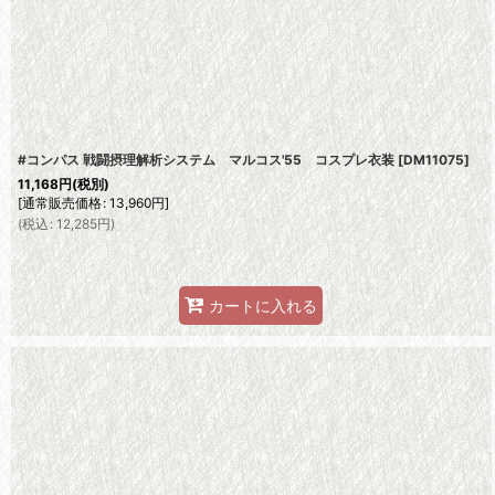
並び順
:
#コンパス 戦闘摂理解析システム マルコス'55 コスプレ衣装
[
DM11075
]
11,168
円
(税別)
[
通常販売価格
:
13,960
円
]
(
税込
:
12,285
円
)
カートに入れる