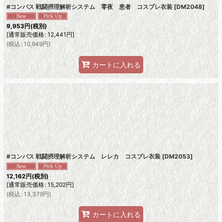
#コンパス 戦闘摂理解析システム 零夜 患者 コスプレ衣装
[
DM2048
]
9,953
円
(税別)
[
通常販売価格
:
12,441
円
]
(
税込
:
10,949
円
)
カートに入れる
#コンパス 戦闘摂理解析システム レレカ コスプレ衣装
[
DM2053
]
12,162
円
(税別)
[
通常販売価格
:
15,202
円
]
(
税込
:
13,379
円
)
カートに入れる