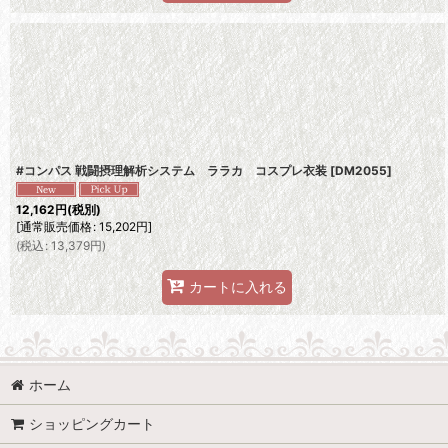
#コンパス 戦闘摂理解析システム ララカ コスプレ衣装
[
DM2055
]
12,162
円
(税別)
[
通常販売価格
:
15,202
円
]
(
税込
:
13,379
円
)
カートに入れる
ホーム
ショッピングカート