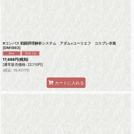
#コンパス 戦闘摂理解析システム アダム=ユーリエフ コスプレ衣装
[
DM1863
]
17,688
円
(税別)
[
通常販売価格
:
22,110
円
]
(
税込
:
19,457
円
)
カートに入れる