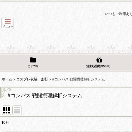
いつもご利用あ
メニュー
カテゴリ
清倉処理(最大50％）
ホーム
>
コスプレ衣装 あ行
>
#コンパス 戦闘摂理解析システム
#コンパス 戦闘摂理解析システム
10
件
表示数
: