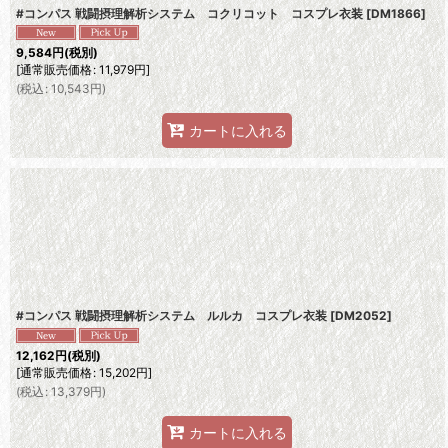
#コンパス 戦闘摂理解析システム コクリコット コスプレ衣装
[
DM1866
]
9,584
円
(税別)
[
通常販売価格
:
11,979
円
]
(
税込
:
10,543
円
)
カートに入れる
#コンパス 戦闘摂理解析システム ルルカ コスプレ衣装
[
DM2052
]
12,162
円
(税別)
[
通常販売価格
:
15,202
円
]
(
税込
:
13,379
円
)
カートに入れる