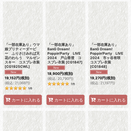
「一部在庫あり」ウマ
「一部在庫あり」
「一部在庫あり」
娘プリティーダービ
BanG Dream!
BanG Dream!
ー ふりさけみれば天
Poppin'Party LIVE
Poppin'Party LIVE
花のわらう マルゼン
2024 戸山香澄 コ
2024 市ヶ谷有咲
スキー コスプレ衣装
スプレ衣装
[
CG1847
]
コスプレ衣装
[
CG1925CWL
]
[
CG1848
]
18,900
円
(税別)
19,152
円
(税別)
19,270
円
(税別)
(
税込
:
20,790
円
)
(
税込
:
21,068
円
)
(
税込
:
21,197
円
)
1
件
1
件
カートに入れる
カートに入れる
カートに入れる