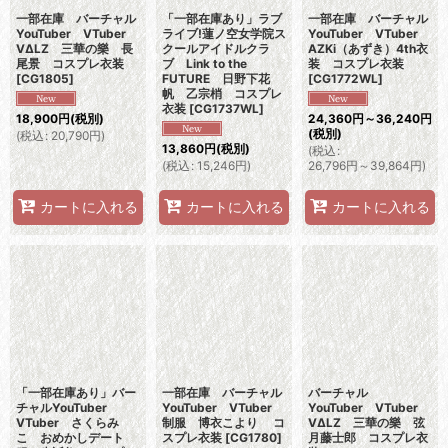
一部在庫 バーチャル
「一部在庫あり」ラブ
一部在庫 バーチャル
YouTuber VTuber
ライブ!蓮ノ空女学院ス
YouTuber VTuber
VΔLZ 三華の樂 長
クールアイドルクラ
AZKi（あずき）4th衣
尾景 コスプレ衣装
ブ Link to the
装 コスプレ衣装
[
CG1805
]
FUTURE 日野下花
[
CG1772WL
]
帆 乙宗梢 コスプレ
衣装
[
CG1737WL
]
18,900
円
(税別)
24,360
円
～36,240
円
(税別)
(
税込
:
20,790
円
)
13,860
円
(税別)
(
税込
:
(
税込
:
15,246
円
)
26,796
円
～39,864
円
)
カートに入れる
カートに入れる
カートに入れる
「一部在庫あり」バー
一部在庫 バーチャル
バーチャル
チャルYouTuber
YouTuber VTuber
YouTuber VTuber
VTuber さくらみ
制服 博衣こより コ
VΔLZ 三華の樂 弦
こ おめかしデート
スプレ衣装
[
CG1780
]
月藤士郎 コスプレ衣