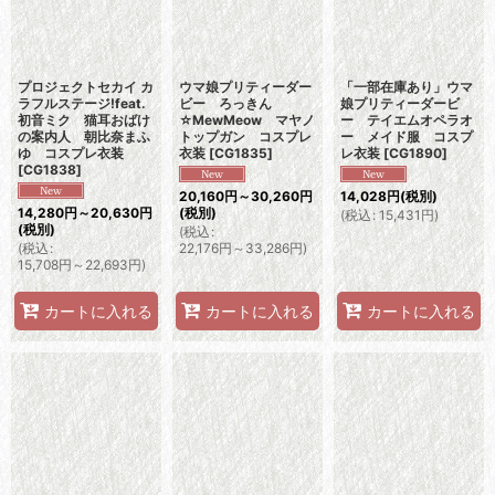
プロジェクトセカイ カ
ウマ娘プリティーダー
「一部在庫あり」ウマ
ラフルステージ!feat.
ビー ろっきん
娘プリティーダービ
初音ミク 猫耳おばけ
☆MewMeow マヤノ
ー テイエムオペラオ
の案内人 朝比奈まふ
トップガン コスプレ
ー メイド服 コスプ
ゆ コスプレ衣装
衣装
[
CG1835
]
レ衣装
[
CG1890
]
[
CG1838
]
20,160
円
～30,260
円
14,028
円
(税別)
14,280
円
～20,630
円
(税別)
(
税込
:
15,431
円
)
(税別)
(
税込
:
(
税込
:
22,176
円
～33,286
円
)
15,708
円
～22,693
円
)
カートに入れる
カートに入れる
カートに入れる