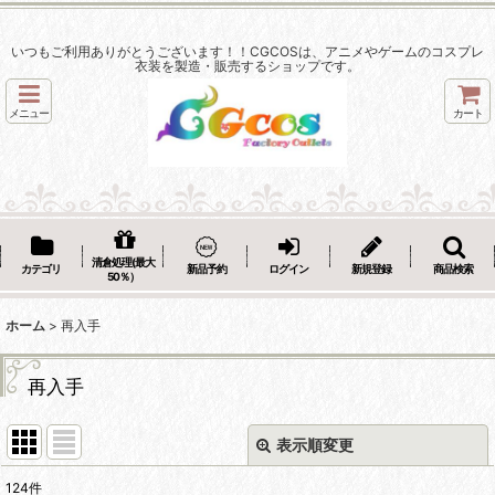
いつもご利用ありがとうございます！！CGCOSは、アニメやゲームのコスプレ
衣装を製造・販売するショップです。
メニュー
カート
清倉処理(最大
カテゴリ
新品予約
ログイン
新規登録
商品検索
50％）
ホーム
>
再入手
再入手
表示順変更
閉じる
124
件