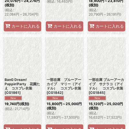
20,076
円
～24,276
円
18,900
円
～23,810
円
(
税込
:
16,463
円
)
(税別)
(税別)
(
税込
:
(
税込
:
22,084
円
～26,704
円
)
20,790
円
～26,191
円
)
カートに入れる
カートに入れる
カートに入れる
BanG Dream!
一部在庫 ブルーアー
一部在庫 ブルーアーカ
Poppin'Party 花園た
カイブ マリー（アイ
イブ サクラコ（アイ
え コスプレ衣装
ドル） コスプレ衣装
ドル） コスプレ衣装
[
CG1861
]
[
CG1842
]
[
CG1845
]
19,740
円
(税別)
15,800
円
～25,000
円
15,120
円
～25,020
円
(税別)
(税別)
(
税込
:
21,714
円
)
(
税込
:
(
税込
:
17,380
円
～27,500
円
)
16,632
円
～27,522
円
)