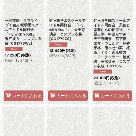
一部在庫 ラブライ
虹ヶ咲学園スクールア
虹ヶ咲学園スクールア
ブ！ 虹ヶ咲学園スクー
イドル同好会 「Fly
イドル同好会 天使と
ルアイドル同好会
with You!!」 天王寺
悪魔からの招待状 上
「Fly with You!!」
璃奈 コスプレ衣装
原歩夢 中須かすみ
近江彼方 コスプレ衣
[
CG1779ZS
]
天王寺璃奈 宮下愛
装
[
CG1773WL
]
エマ・ヴェルデ 朝香
果林 優木せつ菜 桜
13,440
円
(税別)
坂しずく 近江彼方
17,220
円
(税別)
(
税込
:
14,784
円
)
ミア・テイラー 鐘嵐
(
税込
:
18,942
円
)
珠 三船栞子 コスプ
レ衣装
[
CG1785
]
23,100
円
(税別)
(
税込
:
25,410
円
)
カートに入れる
カートに入れる
カートに入れる