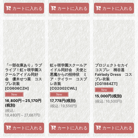
カートに入れる
カートに入れる
カートに入れる
「一部在庫あり」ラブ
虹ヶ咲学園スクールア
プロジェクトセカイ
ライブ！虹ヶ咲学園ス
イドル同好会 天使と
コスプレ 桐谷遥
クールアイドル同好
悪魔からの招待状 ミ
Fairlady Dress コス
会 優木せつ菜 コス
ア・テイラー コスプ
プレ衣装
プレ衣装
レ衣装
[
CG1984ZT
]
[
CG606CZH
]
[
CG2002CWL
]
15,000
円
(税別)
16,800
円
～25,170
円
17,778
円
(税別)
(
税込
:
16,500
円
)
(税別)
(
税込
:
19,556
円
)
(
税込
:
18,480
円
～27,687
円
)
カートに入れる
カートに入れる
カートに入れる