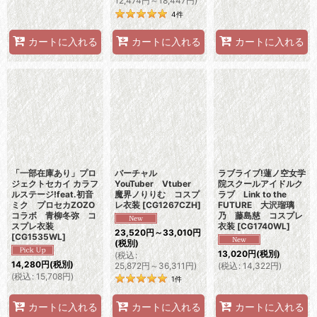
12,474
円
～18,447
円
)
4
件
カートに入れる
カートに入れる
カートに入れる
「一部在庫あり」プロ
バーチャル
ラブライブ!蓮ノ空女学
ジェクトセカイ カラフ
YouTuber Vtuber
院スクールアイドルク
ルステージ!feat.初音
魔界ノりりむ コスプ
ラブ Link to the
ミク プロセカZOZO
レ衣装
[
CG1267CZH
]
FUTURE 大沢瑠璃
コラボ 青柳冬弥 コ
乃 藤島慈 コスプレ
スプレ衣装
衣装
[
CG1740WL
]
23,520
円
～33,010
円
[
CG1535WL
]
(税別)
13,020
円
(税別)
(
税込
:
14,280
円
(税別)
25,872
円
～36,311
円
)
(
税込
:
14,322
円
)
(
税込
:
15,708
円
)
1
件
カートに入れる
カートに入れる
カートに入れる