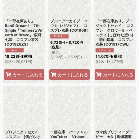
「一部在庫あり」
ブルーアーカイブ ユ
「一部在庫あり」プロ
BanG Dream! 7th
ウカ（パジャマ） コ
ジェクトセカイ コス
Single「Tempest/Wr
スプレ衣装
[
CG1908
]
プレ クロワール・ベ
eath of Brave」 広町
スティ [こぼれた想い]
七深 コスプレ衣装
暁山瑞希 コスプレ
6,720
円
～8,720
円
[
CG1926ZS
]
衣装
[
CG1917CWL
]
(税別)
(
税込
:
18,228
円
(税別)
14,070
円
(税別)
7,392
円
～9,592
円
)
(
税込
:
20,051
円
)
(
税込
:
15,477
円
)
カートに入れる
カートに入れる
カートに入れる
プロジェクトセカイ
一部在庫 バーチャル
ウマ娘プリティーダー
コスプレ [傷だらけ
YouTuber Vtuber
ビー ★3［絢爛花道