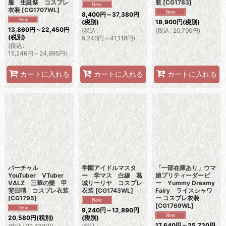
服 生誕祭 コスプレ
装
[
CG1783
]
衣装
[
CG1707WL
]
8,400
円
～37,380
円
(税別)
18,900
円
(税別)
13,860
円
～22,450
円
(
税込
:
(
税込
:
20,790
円
)
(税別)
9,240
円
～41,118
円
)
(
税込
:
15,246
円
～24,695
円
)
カートに入れる
カートに入れる
カートに入れる
バーチャル
学園アイドルマスタ
「一部在庫あり」ウマ
YouTuber VTuber
ー 学マス 白線 葛
娘プリティーダービ
VΔLZ 三華の樂 甲
城リーリヤ コスプレ
ー Yummy Dreamy
斐田晴 コスプレ衣装
衣装
[
CG1743WL
]
Fairy ライスシャワ
[
CG1795
]
ー コスプレ衣装
[
CG1769WL
]
9,240
円
～12,890
円
20,580
円
(税別)
(税別)
17,640
円
～25,730
円