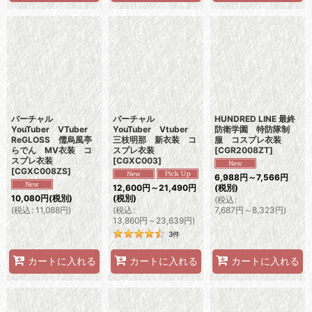
バーチャル
バーチャル
HUNDRED LINE 最終
YouTuber VTuber
YouTuber Vtuber
防衛学園 特防隊制
ReGLOSS 儒烏風亭
三枝明那 新衣装 コ
服 コスプレ衣装
らでん MV衣装 コ
スプレ衣装
[
CGR2008ZT
]
スプレ衣装
[
CGXC003
]
[
CGXC008ZS
]
6,988
円
～7,566
円
12,600
円
～21,490
円
(税別)
10,080
円
(税別)
(税別)
(
税込
:
(
税込
:
11,088
円
)
(
税込
:
7,687
円
～8,323
円
)
13,860
円
～23,639
円
)
3
件
カートに入れる
カートに入れる
カートに入れる