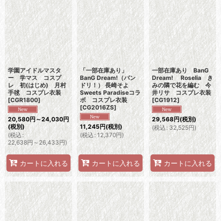
学園アイドルマスタ
「一部在庫あり」
一部在庫あり BanG
ー 学マス コスプ
BanG Dream!（バン
Dream! Roselia き
レ 初(はじめ) 月村
ドリ！） 長崎そよ
みの隣で花を編む 今
手毬 コスプレ衣装
Sweets Paradiseコラ
井リサ コスプレ衣装
[
CGR1800
]
ボ コスプレ衣装
[
CG1912
]
[
CG2016ZS
]
20,580
円
～24,030
円
29,568
円
(税別)
(税別)
11,245
円
(税別)
(
税込
:
32,525
円
)
(
税込
:
(
税込
:
12,370
円
)
22,638
円
～26,433
円
)
カートに入れる
カートに入れる
カートに入れる