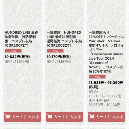
HUNDRED LINE 最終
一部在庫 HUNDRED
一部在庫あり
防衛学園 特防隊制
LINE 最終防衛学園
15％OFF！ バーチャル
服 コスプレ衣装
澄野拓海 コスプレ衣装
YouTuber VTuber
[
CGR2007ZT
]
[
CGR2006ZT
]
星街すいせい ソロライ
ブツアー
「Hoshimachi Suisei
10,832
円
(税別)
10,170
円
(税別)
Live Tour 2024
(
税込
:
11,916
円
)
(
税込
:
11,187
円
)
"Spectra of
Nova"」 コスプレ衣
装
[
CGR1874
]
13,923
円
～16,260
円
(税別)
(
税込
:
15,316
円
～17,886
円
)
希望小売価格
:
16,380
円
～19,130
円
カートに入れる
カートに入れる
カートに入れる