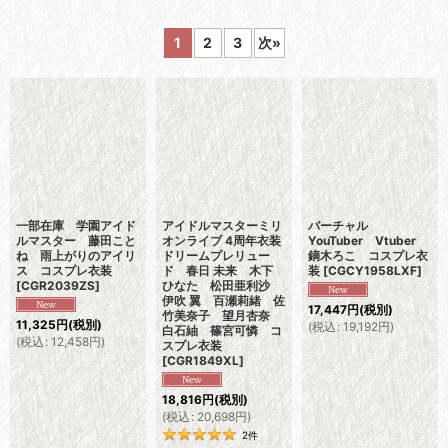
表示数
:
1
2
3
次
»
並び順
:
絞り込む
一部在庫 学園アイド
アイドルマスターミリ
バーチャル
ルマスター 藤田こと
オンライブ 4周年衣装
YouTuber Vtuber
ね 雨上がりのアイリ
ドリームプレリュー
鏑木ろこ コスプレ衣
ス コスプレ衣装
ド 春日 未来 木下
装
[
CGCY1958LXF
]
[
CGR2039ZS
]
ひなた 松田亜利沙
伊吹 翼 百瀬莉緒 佐
17,447
円
(税別)
竹美奈子 望月杏奈
11,325
円
(税別)
(
税込
:
19,192
円
)
白石紬 篠宮可憐 コ
(
税込
:
12,458
円
)
スプレ衣装
[
CGR1849XL
]
18,816
円
(税別)
(
税込
:
20,698
円
)
2
件