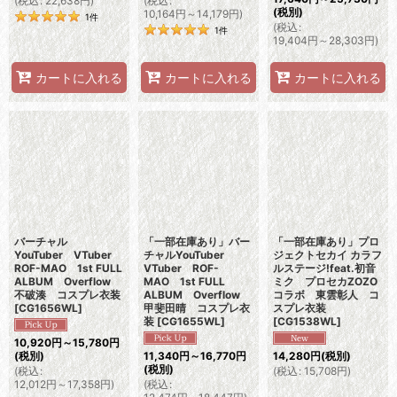
(
税込
:
22,638
円
)
(
税込
:
(税別)
10,164
円
～14,179
円
)
1
件
(
税込
:
1
件
19,404
円
～28,303
円
)
カートに入れる
カートに入れる
カートに入れる
バーチャル
「一部在庫あり」バー
「一部在庫あり」プロ
YouTuber VTuber
チャルYouTuber
ジェクトセカイ カラフ
ROF-MAO 1st FULL
VTuber ROF-
ルステージ!feat.初音
ALBUM Overflow
MAO 1st FULL
ミク プロセカZOZO
不破湊 コスプレ衣装
ALBUM Overflow
コラボ 東雲彰人 コ
[
CG1656WL
]
甲斐田晴 コスプレ衣
スプレ衣装
装
[
CG1655WL
]
[
CG1538WL
]
10,920
円
～15,780
円
(税別)
11,340
円
～16,770
円
14,280
円
(税別)
(税別)
(
税込
:
(
税込
:
15,708
円
)
12,012
円
～17,358
円
)
(
税込
: