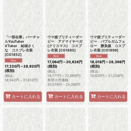
「一部在庫」バーチャ
ウマ娘プリティーダー
ウマ娘プリティーダー
ルYouTuber
ビー アドマイヤベガ
ビー バブルガムフェ
VTuber 結城さく
(クリスマス) コスプ
ロー 勝負服 コスプ
な コスプレ衣装
レ衣装
[
CG1885
]
レ衣装
[
CG1899
]
[
CG1852
]
17,064
円
～20,626
円
18,018
円
～28,398
円
17,220
円
～28,920
円
(税別)
(税別)
(税別)
(
税込
:
(
税込
:
(
税込
:
18,771
円
～22,689
円
)
19,820
円
～31,238
円
)
18,942
円
～31,812
円
)
希望小売価格
:
20,076
円
～24,266
円
カートに入れる
カートに入れる
カートに入れる