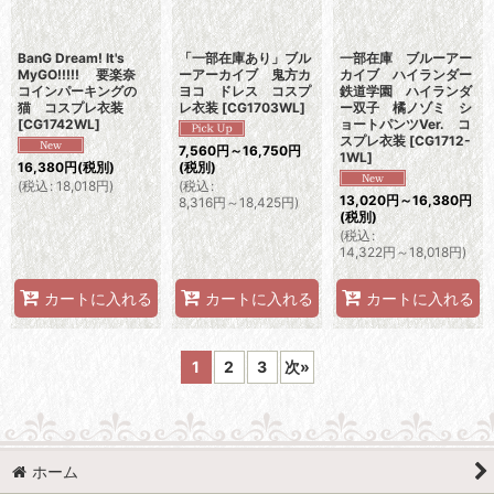
BanG Dream! It's
「一部在庫あり」ブル
一部在庫 ブルーアー
MyGO!!!!! 要楽奈
ーアーカイブ 鬼方カ
カイブ ハイランダー
コインパーキングの
ヨコ ドレス コスプ
鉄道学園 ハイランダ
猫 コスプレ衣装
レ衣装
[
CG1703WL
]
ー双子 橘ノゾミ シ
[
CG1742WL
]
ョートパンツVer. コ
スプレ衣装
[
CG1712-
7,560
円
～16,750
円
1WL
]
16,380
円
(税別)
(税別)
(
税込
:
18,018
円
)
(
税込
:
13,020
円
～16,380
円
8,316
円
～18,425
円
)
(税別)
(
税込
:
14,322
円
～18,018
円
)
カートに入れる
カートに入れる
カートに入れる
1
2
3
次
»
ホーム