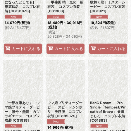
になったとしても]
甲斐田 晴 鬼化 新
歌舞く君］ミスターシ
東雲絵名 コスプレ衣
衣装 コスプレ衣装
ービー コスプレ衣装
装
[
CG1918ZS
]
[
CG1903
]
[
CG1921
]
14,070
円
(税別)
18,480
円
～30,918
円
19,824
円
(税別)
(税別)
(
税込
:
15,477
円
)
(
税込
:
21,807
円
)
(
税込
:
20,328
円
～34,010
円
)
カートに入れる
カートに入れる
カートに入れる
「一部在庫あり」 ウ
ウマ娘プリティーダー
BanG Dream! 7th
マ娘プリティーダービ
ビー スピードシンボ
Single「Tempest/Wr
ー 雅号・墨龍 カツ
リ 決勝服 コスプレ
eath of Brave」 倉田
ラギエース コスプレ
衣装
[
CG1953ZS
]
ましろ コスプレ衣装
衣装
[
CG1919
]
[
CG1883
]
14,966
円
(税別)