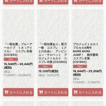
カートに入れる
カートに入れる
カートに入れる
「一部在庫」ブルーア
「一部在庫あり」星乃
プロジェクトセカイ
ーカイブ ミネ（アイ
一歌 コスプレ ミク
プロセカ4周年
ドル） コスプレ衣装
との出会い アンビシ
MORE MORE
[
CG1855
]
ョン・サロペット プ
JUMP！ 桃井愛莉
ロジェクトセカイ コ
コスプレ衣装
スプレ衣装
[
CG1863
]
[
CG1892
]
15,540
円
～26,440
円
(税別)
15,120
円
(税別)
16,044
円
～25,058
円
(
税込
:
(税別)
17,094
円
～29,084
円
)
(
税込
:
16,632
円
)
(
税込
:
17,649
円
～27,564
円
)
カートに入れる
カートに入れる
カートに入れる