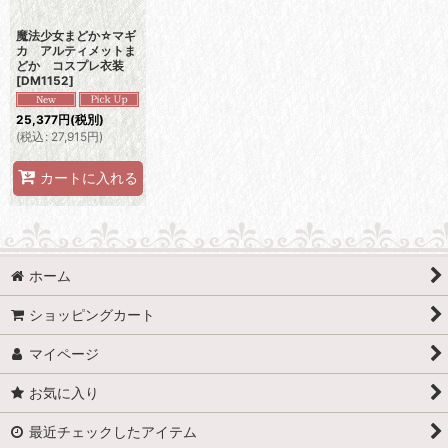
魔法少女まどか☆マギ
カ アルティメットま
どか コスプレ衣装
[
DM1152
]
25,377
円
(税別)
(
税込
:
27,915
円
)
カートに入れる
ホーム
ショッピングカート
マイページ
お気に入り
最近チェックしたアイテム