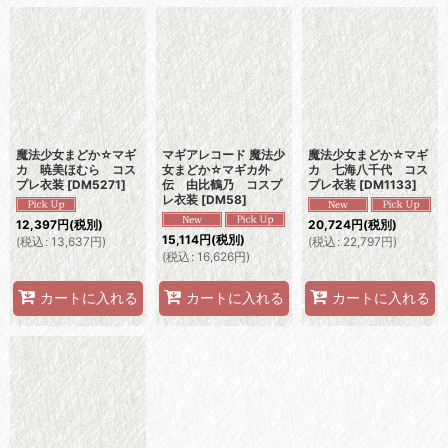
魔法少女まどか☆マギ
マギアレコード 魔法少
魔法少女まどか☆マギ
カ 暁美ほむら コス
女まどか☆マギカ外
カ 七海八千代 コス
プレ衣装
[
DM5271
]
伝 由比鶴乃 コスプ
プレ衣装
[
DM1133
]
レ衣装
[
DM58
]
12,397
円
(税別)
20,724
円
(税別)
15,114
円
(税別)
(
税込
:
13,637
円
)
(
税込
:
22,797
円
)
(
税込
:
16,626
円
)
カートに入れる
カートに入れる
カートに入れる