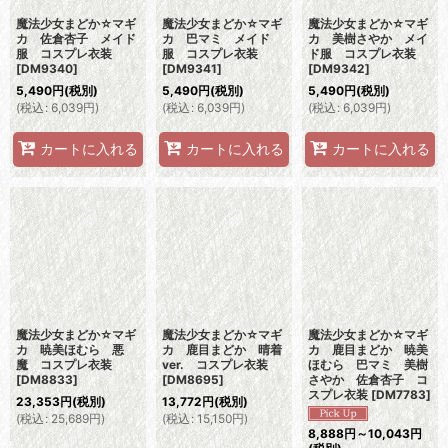
魔法少女まどか☆マギ
魔法少女まどか☆マギ
魔法少女まどか☆マギ
カ 佐倉杏子 メイド
カ 巴マミ メイド
カ 美樹さやか メイ
服 コスプレ衣装
服 コスプレ衣装
ド服 コスプレ衣装
[
DM9340
]
[
DM9341
]
[
DM9342
]
5,490
円
(税別)
5,490
円
(税別)
5,490
円
(税別)
(
税込
:
6,039
円
)
(
税込
:
6,039
円
)
(
税込
:
6,039
円
)
カートに入れる
カートに入れる
カートに入れる
魔法少女まどか☆マギ
魔法少女まどか☆マギ
魔法少女まどか☆マギ
カ 暁美ほむら 悪
カ 鹿目まどか 晴着
カ 鹿目まどか 暁美
魔 コスプレ衣装
ver. コスプレ衣装
ほむら 巴マミ 美樹
[
DM8833
]
[
DM8695
]
さやか 佐倉杏子 コ
スプレ衣装
[
DM7783
]
23,353
円
(税別)
13,772
円
(税別)
(
税込
:
25,689
円
)
(
税込
:
15,150
円
)
8,888
円
～10,043
円