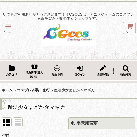
いつもご利用ありがとうございます！！CGCOSは、アニメやゲームのコスプレ
衣装を製造・販売するショップです。
メニュー
カート
清倉処理(最大
カテゴリ
新品予約
ログイン
新規登録
商品検索
50％）
ホーム
>
コスプレ衣装 ま行
>
魔法少女まどか☆マギカ
魔法少女まどか☆マギカ
表示順変更
閉じる
28
件