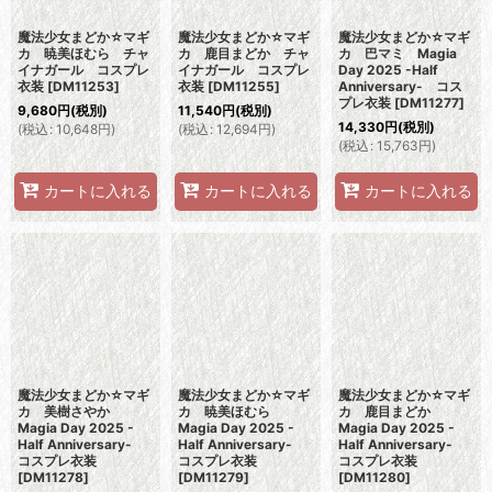
魔法少女まどか☆マギ
魔法少女まどか☆マギ
魔法少女まどか☆マギ
カ 暁美ほむら チャ
カ 鹿目まどか チャ
カ 巴マミ Magia
イナガール コスプレ
イナガール コスプレ
Day 2025 -Half
衣装
[
DM11253
]
衣装
[
DM11255
]
Anniversary- コス
プレ衣装
[
DM11277
]
9,680
円
(税別)
11,540
円
(税別)
14,330
円
(税別)
(
税込
:
10,648
円
)
(
税込
:
12,694
円
)
(
税込
:
15,763
円
)
カートに入れる
カートに入れる
カートに入れる
魔法少女まどか☆マギ
魔法少女まどか☆マギ
魔法少女まどか☆マギ
カ 美樹さやか
カ 暁美ほむら
カ 鹿目まどか
Magia Day 2025 -
Magia Day 2025 -
Magia Day 2025 -
Half Anniversary-
Half Anniversary-
Half Anniversary-
コスプレ衣装
コスプレ衣装
コスプレ衣装
[
DM11278
]
[
DM11279
]
[
DM11280
]