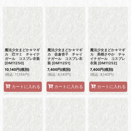
表示数
:
並び順
:
絞り込む
魔法少女まどか☆マギ
魔法少女まどか☆マギ
魔法少女まどか☆マギ
カ 巴マミ チャイナ
カ 佐倉杏子 チャイ
カ 美樹さやか チャ
ガール コスプレ衣装
ナガール コスプレ衣
イナガール コスプレ
[
DM11250
]
装
[
DM11251
]
衣装
[
DM11252
]
10,140
円
(税別)
7,400
円
(税別)
7,400
円
(税別)
(
税込
:
11,154
円
)
(
税込
:
8,140
円
)
(
税込
:
8,140
円
)
カートに入れる
カートに入れる
カートに入れる