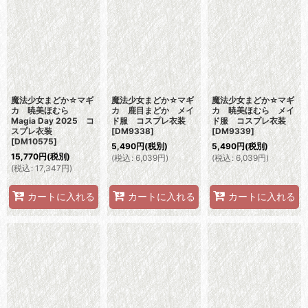
魔法少女まどか☆マギ
魔法少女まどか☆マギ
魔法少女まどか☆マギ
カ 暁美ほむら
カ 鹿目まどか メイ
カ 暁美ほむら メイ
Magia Day 2025 コ
ド服 コスプレ衣装
ド服 コスプレ衣装
スプレ衣装
[
DM9338
]
[
DM9339
]
[
DM10575
]
5,490
円
(税別)
5,490
円
(税別)
15,770
円
(税別)
(
税込
:
6,039
円
)
(
税込
:
6,039
円
)
(
税込
:
17,347
円
)
カートに入れる
カートに入れる
カートに入れる