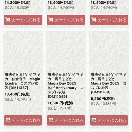
14,800
円
(税別)
13,400
円
(税別)
13,400
円
(税別)
(
税込
:
16,280
円
)
(
税込
:
14,740
円
)
(
税込
:
14,740
円
)
カートに入れる
カートに入れる
カートに入れる
魔法少女まどか☆マギ
魔法少女まどか☆マギ
魔法少女まどか☆マギ
カ 佐倉杏子 Magia
カ 鹿目まどか
カ 鹿目まどか
Exedra コスプレ衣
Magia Day 2025
Magia Day 2025 コ
装
[
DM11357
]
Half Anniversary コ
スプレ衣装
スプレ衣装
[
DM10789
]
13,400
円
(税別)
[
DM11049
]
9,260
円
(税別)
(
税込
:
14,740
円
)
11,590
円
(税別)
(
税込
:
10,186
円
)
(
税込
:
12,749
円
)
カートに入れる
カートに入れる
カートに入れる