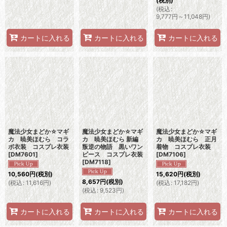
(税別)
(
税込
:
9,777
円
～11,048
円
)
カートに入れる
カートに入れる
カートに入れる
魔法少女まどか☆マギ
魔法少女まどか☆マギ
魔法少女まどか☆マギ
カ 暁美ほむら コラ
カ 暁美ほむら 新編
カ 暁美ほむら 正月
ボ衣装 コスプレ衣装
叛逆の物語 黒いワン
着物 コスプレ衣装
[
DM7601
]
ピース コスプレ衣装
[
DM7106
]
[
DM7118
]
10,560
円
(税別)
15,620
円
(税別)
8,657
円
(税別)
(
税込
:
11,616
円
)
(
税込
:
17,182
円
)
(
税込
:
9,523
円
)
カートに入れる
カートに入れる
カートに入れる