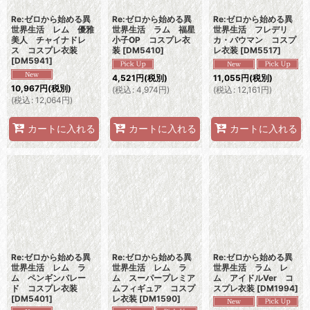
Re:ゼロから始める異
Re:ゼロから始める異
Re:ゼロから始める異
世界生活 レム 優雅
世界生活 ラム 福星
世界生活 フレデリ
美人 チャイナドレ
小子OP コスプレ衣
カ・バウマン コスプ
ス コスプレ衣装
装
[
DM5410
]
レ衣装
[
DM5517
]
[
DM5941
]
4,521
円
(税別)
11,055
円
(税別)
10,967
円
(税別)
(
税込
:
4,974
円
)
(
税込
:
12,161
円
)
(
税込
:
12,064
円
)
カートに入れる
カートに入れる
カートに入れる
Re:ゼロから始める異
Re:ゼロから始める異
Re:ゼロから始める異
世界生活 レム ラ
世界生活 レム ラ
世界生活 ラム レ
ム ペンギンパレー
ム スーパープレミア
ム アイドルVer コ
ド コスプレ衣装
ムフィギュア コスプ
スプレ衣装
[
DM1994
]
[
DM5401
]
レ衣装
[
DM1590
]