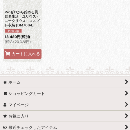
Re:ゼロから始める異
世界生活 ユリウス・
ユークリウス コスプ
レ衣装
[
DM7664
]
18,480
円
(税別)
(
税込
:
20,328
円
)
カートに入れる
ホーム
ショッピングカート
マイページ
お気に入り
最近チェックしたアイテム