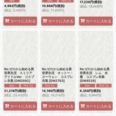
17,226
円
(税別)
4,983
円
(税別)
10,868
円
(税別)
(
税込
:
18,949
円
)
(
税込
:
5,482
円
)
(
税込
:
11,955
円
)
カートに入れる
カートに入れる
カートに入れる
Re:ゼロから始める異
Re:ゼロから始める異
Re:ゼロから始める異
世界生活 エミリア
世界生活 オットー・
世界生活 レム 水
アイドルVer コスプ
スーウェン コスプレ
着 コスプレ衣装
レ衣装
[
DM2692
]
衣装
[
DM2763
]
[
DM4539
]
21,274
円
(税別)
14,740
円
(税別)
6,358
円
(税別)
(
税込
:
23,402
円
)
(
税込
:
16,214
円
)
(
税込
:
6,994
円
)
カートに入れる
カートに入れる
カートに入れる