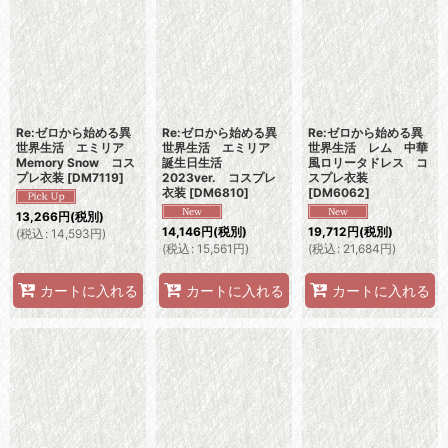
Re:ゼロから始める異
Re:ゼロから始める異
Re:ゼロから始める異
世界生活 エミリア
世界生活 エミリア
世界生活 レム 中華
Memory Snow コス
誕生日生活
風ロリータドレス コ
プレ衣装
[
DM7119
]
2023ver. コスプレ
スプレ衣装
衣装
[
DM6810
]
[
DM6062
]
13,266
円
(税別)
14,146
円
(税別)
19,712
円
(税別)
(
税込
:
14,593
円
)
(
税込
:
15,561
円
)
(
税込
:
21,684
円
)
カートに入れる
カートに入れる
カートに入れる