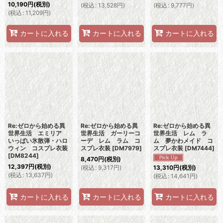
10,190
円
(税別)
(
税込
:
13,528
円
)
(
税込
:
9,777
円
)
(
税込
:
11,209
円
)
カートに入れる
カートに入れる
カートに入れる
Re:ゼロから始める異
Re:ゼロから始める異
Re:ゼロから始める異
世界生活 エミリア
世界生活 ガーリーコ
世界生活 レム ラ
いっぱい氷散弾・ハロ
ーデ レム ラム コ
ム 夢かわメイド コ
ウィン コスプレ衣装
スプレ衣装
[
DM7979
]
スプレ衣装
[
DM7444
]
[
DM8244
]
8,470
円
(税別)
12,397
円
(税別)
(
税込
:
9,317
円
)
13,310
円
(税別)
(
税込
:
13,637
円
)
(
税込
:
14,641
円
)
カートに入れる
カートに入れる
カートに入れる