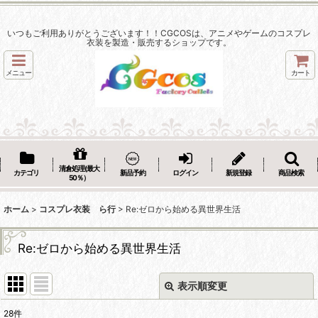
いつもご利用ありがとうございます！！CGCOSは、アニメやゲームのコスプレ
衣装を製造・販売するショップです。
メニュー
カート
清倉処理(最大
カテゴリ
新品予約
ログイン
新規登録
商品検索
50％）
ホーム
>
コスプレ衣装 ら行
>
Re:ゼロから始める異世界生活
Re:ゼロから始める異世界生活
表示順変更
閉じる
28
件