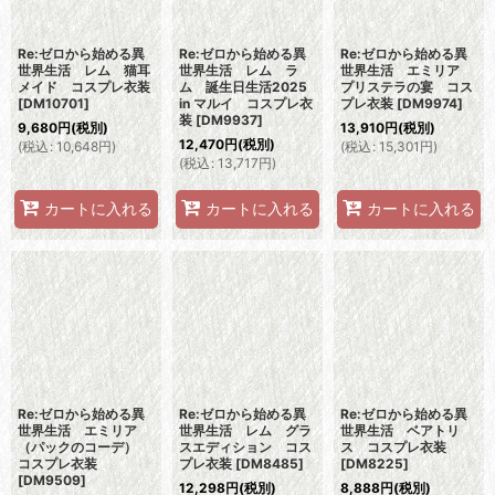
Re:ゼロから始める異
Re:ゼロから始める異
Re:ゼロから始める異
世界生活 レム 猫耳
世界生活 レム ラ
世界生活 エミリア
メイド コスプレ衣装
ム 誕生日生活2025
プリステラの宴 コス
[
DM10701
]
in マルイ コスプレ衣
プレ衣装
[
DM9974
]
装
[
DM9937
]
9,680
円
(税別)
13,910
円
(税別)
12,470
円
(税別)
(
税込
:
10,648
円
)
(
税込
:
15,301
円
)
(
税込
:
13,717
円
)
カートに入れる
カートに入れる
カートに入れる
Re:ゼロから始める異
Re:ゼロから始める異
Re:ゼロから始める異
世界生活 エミリア
世界生活 レム グラ
世界生活 ベアトリ
（パックのコーデ）
スエディション コス
ス コスプレ衣装
コスプレ衣装
プレ衣装
[
DM8485
]
[
DM8225
]
[
DM9509
]
12,298
円
(税別)
8,888
円
(税別)