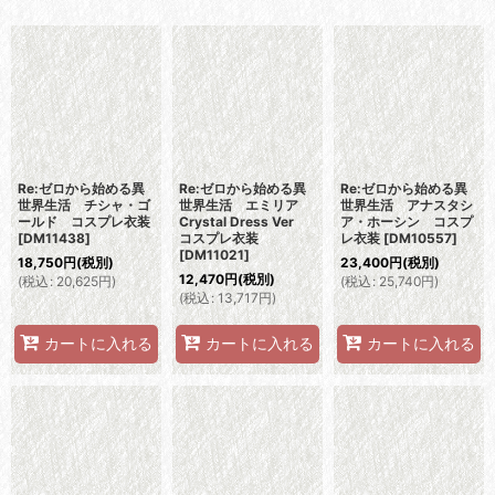
表示数
:
並び順
:
絞り込む
Re:ゼロから始める異
Re:ゼロから始める異
Re:ゼロから始める異
世界生活 チシャ・ゴ
世界生活 エミリア
世界生活 アナスタシ
ールド コスプレ衣装
Crystal Dress Ver
ア・ホーシン コスプ
[
DM11438
]
コスプレ衣装
レ衣装
[
DM10557
]
[
DM11021
]
18,750
円
(税別)
23,400
円
(税別)
12,470
円
(税別)
(
税込
:
20,625
円
)
(
税込
:
25,740
円
)
(
税込
:
13,717
円
)
カートに入れる
カートに入れる
カートに入れる