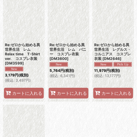
Re:ゼロから始める異
Re:ゼロから始める異
Re:ゼロから始める異
世界生活 レム
世界生活 レム バニ
世界生活 レグルス・
Relax time T-Shirt
ー コスプレ衣装
コルニアス コスプレ
ver. コスプレ衣装
[
DM3600
]
衣装
[
DM2646
]
[
DM3599
]
5,764
円
(税別)
11,979
円
(税別)
3,179
円
(税別)
(
税込
:
6,341
円
)
(
税込
:
13,177
円
)
(
税込
:
3,497
円
)
カートに入れる
カートに入れる
カートに入れる