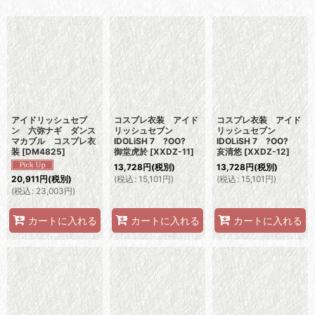
表示数
:
並び順
:
絞り込む
アイドリッシュセブ
コスプレ衣装 アイド
コスプレ衣装 アイド
ン 六弥ナギ ダンス
リッシュセブン
リッシュセブン
マカブル コスプレ衣
IDOLiSH 7 ?OO?
IDOLiSH 7 ?OO?
装
[
DM4825
]
御堂虎於
[
XXDZ-11
]
亥清悠
[
XXDZ-12
]
13,728
円
(税別)
13,728
円
(税別)
(
税込
:
15,101
円
)
(
税込
:
15,101
円
)
20,911
円
(税別)
(
税込
:
23,003
円
)
カートに入れる
カートに入れる
カートに入れる