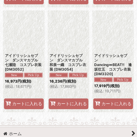
アイドリッシュセブ
アイドリッシュセブ
アイドリッシュセブ
ン ダンスマカブル
ン ダンスマカブル
ン
七瀬陸 コスプレ衣装
和泉一織 コスプレ衣
Dancing∞BEAT!! 逢
[
DM3052
]
装
[
DM3054
]
坂壮五 コスプレ衣装
[
DM3320
]
16,973
円
(税別)
16,236
円
(税別)
17,919
円
(税別)
(
税込
:
18,671
円
)
(
税込
:
17,860
円
)
(
税込
:
19,711
円
)
カートに入れる
カートに入れる
カートに入れる
ホーム