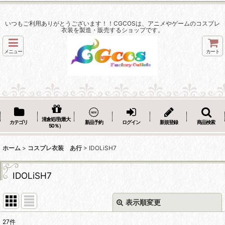
いつもご利用ありがとうございます！！CGCOSは、アニメやゲームのコスプレ
衣装を製造・販売するショップです。
メニュー
カート
清倉処理(最大
カテゴリ
新品予約
ログイン
新規登録
商品検索
50％）
ホーム
>
コスプレ衣装 あ行
>
IDOLiSH7
IDOLiSH7
表示順変更
閉じる
27
件