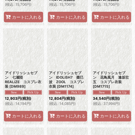
(
税込
:
15,706
円
)
(
税込
:
15,706
円
)
(
税込
:
15,706
円
)
カートに入れる
カートに入れる
カートに入れる
アイドリッシュセブ
アイドリッシュセブ
アイドリッシュセブ
ン 七瀬陸
ン IDOLiSH7 棗巳
ン 花鳥風月 逢坂壮
REALiZE コスプレ衣
波 ZOOL コスプレ
五 コスプレ衣装
装
[
DM989
]
衣装
[
DM1174
]
[
DM1715
]
12,903
円
(税別)
12,804
円
(税別)
34,540
円
(税別)
(
税込
:
14,194
円
)
(
税込
:
14,085
円
)
(
税込
:
37,994
円
)
カートに入れる
カートに入れる
カートに入れる