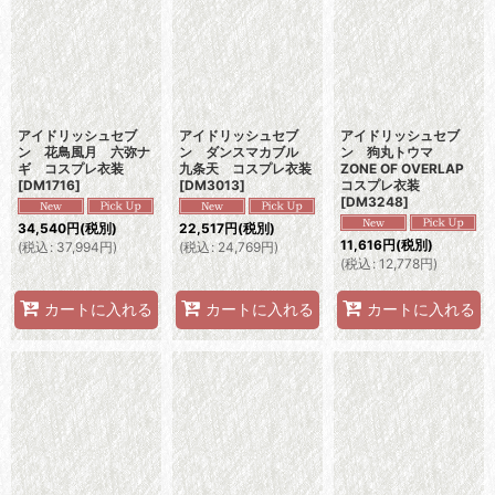
アイドリッシュセブ
アイドリッシュセブ
アイドリッシュセブ
ン 花鳥風月 六弥ナ
ン ダンスマカブル
ン 狗丸トウマ
ギ コスプレ衣装
九条天 コスプレ衣装
ZONE OF OVERLAP
[
DM1716
]
[
DM3013
]
コスプレ衣装
[
DM3248
]
34,540
円
(税別)
22,517
円
(税別)
11,616
円
(税別)
(
税込
:
37,994
円
)
(
税込
:
24,769
円
)
(
税込
:
12,778
円
)
カートに入れる
カートに入れる
カートに入れる