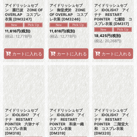
アイドリッシュセブ
アイドリッシュセブ
アイドリッシュセブ
ン 棗巳波 ZONE OF
ン 御堂虎於 ZONE
ン IDOLiSH7 アイ
OVERLAP コスプレ
OF OVERLAP コスプ
ナナ RESTART
衣装
[
DM3247
]
レ衣装
[
DM3246
]
POiNTER 七瀬陸 コ
スプレ衣装
[
DM317
]
11,616
円
(税別)
11,616
円
(税別)
18,425
円
(税別)
(
税込
:
12,778
円
)
(
税込
:
12,778
円
)
(
税込
:
20,268
円
)
カートに入れる
カートに入れる
カートに入れる
アイドリッシュセブ
アイドリッシュセブ
アイドリッシュセブ
ン IDOLiSH7 アイ
ン IDOLiSH7 アイ
ン IDOLiSH7 アイ
ナナ RESTART
ナナ RESTART
ナナ RESTART
POiNTER 六弥ナギ
POiNTER 和泉一織
POiNTER 二階堂大
コスプレ衣装
コスプレ衣装
和 コスプレ衣装
[
DM318
]
[
DM319
]
[
DM320
]