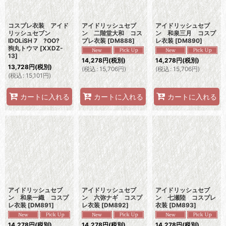
コスプレ衣装 アイド
アイドリッシュセブ
アイドリッシュセブ
リッシュセブン
ン 二階堂大和 コス
ン 和泉三月 コスプ
IDOLiSH 7 ?OO?
プレ衣装
[
DM888
]
レ衣装
[
DM890
]
狗丸トウマ
[
XXDZ-
13
]
14,278
円
(税別)
14,278
円
(税別)
13,728
円
(税別)
(
税込
:
15,706
円
)
(
税込
:
15,706
円
)
(
税込
:
15,101
円
)
カートに入れる
カートに入れる
カートに入れる
アイドリッシュセブ
アイドリッシュセブ
アイドリッシュセブ
ン 和泉一織 コスプ
ン 六弥ナギ コスプ
ン 七瀬陸 コスプレ
レ衣装
[
DM891
]
レ衣装
[
DM892
]
衣装
[
DM893
]
14,278
円
(税別)
14,278
円
(税別)
14,278
円
(税別)