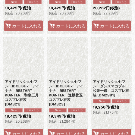
18,425
円
(税別)
18,425
円
(税別)
20,262
円
(税別)
(
税込
:
20,268
円
)
(
税込
:
20,268
円
)
(
税込
:
22,289
円
)
カートに入れる
カートに入れる
カートに入れる
アイドリッシュセブ
アイドリッシュセブ
アイドリッシュセブ
ン IDOLiSH7 アイ
ン IDOLiSH7 アイ
ン ダンスマカブル
ナナ RESTART
ナナ RESTART
和泉一織 コスプレ衣
POiNTER 和泉三月
POiNTER 逢坂壮五
装
[
DM2991
]
コスプレ衣装
コスプレ衣装
[
DM321
]
[
DM323
]
19,250
円
(税別)
(
税込
:
21,175
円
)
18,425
円
(税別)
19,349
円
(税別)
(
税込
:
20,268
円
)
(
税込
:
21,284
円
)
カートに入れる
カートに入れる
カートに入れる