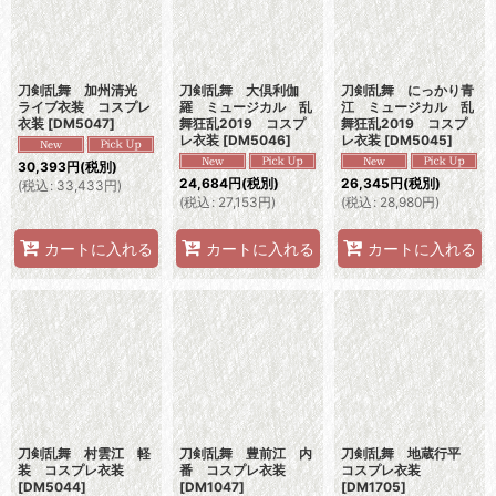
刀剣乱舞 加州清光
刀剣乱舞 大倶利伽
刀剣乱舞 にっかり青
ライブ衣装 コスプレ
羅 ミュージカル 乱
江 ミュージカル 乱
衣装
[
DM5047
]
舞狂乱2019 コスプ
舞狂乱2019 コスプ
レ衣装
[
DM5046
]
レ衣装
[
DM5045
]
30,393
円
(税別)
24,684
円
(税別)
26,345
円
(税別)
(
税込
:
33,433
円
)
(
税込
:
27,153
円
)
(
税込
:
28,980
円
)
カートに入れる
カートに入れる
カートに入れる
刀剣乱舞 村雲江 軽
刀剣乱舞 豊前江 内
刀剣乱舞 地蔵行平
装 コスプレ衣装
番 コスプレ衣装
コスプレ衣装
[
DM5044
]
[
DM1047
]
[
DM1705
]