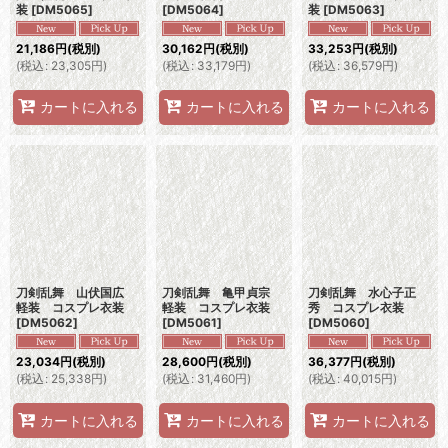
装
[
DM5065
]
[
DM5064
]
装
[
DM5063
]
21,186
円
(税別)
30,162
円
(税別)
33,253
円
(税別)
(
税込
:
23,305
円
)
(
税込
:
33,179
円
)
(
税込
:
36,579
円
)
カートに入れる
カートに入れる
カートに入れる
刀剣乱舞 山伏国広
刀剣乱舞 亀甲貞宗
刀剣乱舞 水心子正
軽装 コスプレ衣装
軽装 コスプレ衣装
秀 コスプレ衣装
[
DM5062
]
[
DM5061
]
[
DM5060
]
23,034
円
(税別)
28,600
円
(税別)
36,377
円
(税別)
(
税込
:
25,338
円
)
(
税込
:
31,460
円
)
(
税込
:
40,015
円
)
カートに入れる
カートに入れる
カートに入れる