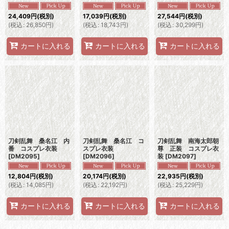
24,409
円
(税別)
17,039
円
(税別)
27,544
円
(税別)
(
税込
:
26,850
円
)
(
税込
:
18,743
円
)
(
税込
:
30,299
円
)
カートに入れる
カートに入れる
カートに入れる
刀剣乱舞 桑名江 内
刀剣乱舞 桑名江 コ
刀剣乱舞 南海太郎朝
番 コスプレ衣装
スプレ衣装
尊 正装 コスプレ衣
[
DM2095
]
[
DM2096
]
装
[
DM2097
]
12,804
円
(税別)
20,174
円
(税別)
22,935
円
(税別)
(
税込
:
14,085
円
)
(
税込
:
22,192
円
)
(
税込
:
25,229
円
)
カートに入れる
カートに入れる
カートに入れる