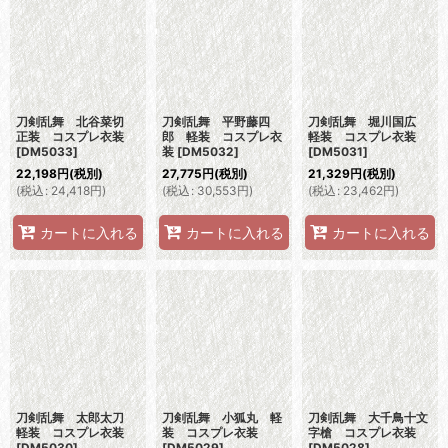
刀剣乱舞 北谷菜切
刀剣乱舞 平野藤四
刀剣乱舞 堀川国広
正装 コスプレ衣装
郎 軽装 コスプレ衣
軽装 コスプレ衣装
[
DM5033
]
装
[
DM5032
]
[
DM5031
]
22,198
円
(税別)
27,775
円
(税別)
21,329
円
(税別)
(
税込
:
24,418
円
)
(
税込
:
30,553
円
)
(
税込
:
23,462
円
)
カートに入れる
カートに入れる
カートに入れる
刀剣乱舞 太郎太刀
刀剣乱舞 小狐丸 軽
刀剣乱舞 大千鳥十文
軽装 コスプレ衣装
装 コスプレ衣装
字槍 コスプレ衣装
[
DM5030
]
[
DM5029
]
[
DM5028
]