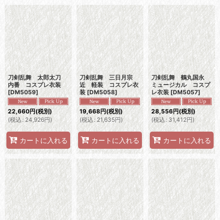
刀剣乱舞 太郎太刀
刀剣乱舞 三日月宗
刀剣乱舞 鶴丸国永
内番 コスプレ衣装
近 軽装 コスプレ衣
ミュージカル コスプ
[
DM5059
]
装
[
DM5058
]
レ衣装
[
DM5057
]
22,660
円
(税別)
19,668
円
(税別)
28,556
円
(税別)
(
税込
:
24,926
円
)
(
税込
:
21,635
円
)
(
税込
:
31,412
円
)
カートに入れる
カートに入れる
カートに入れる