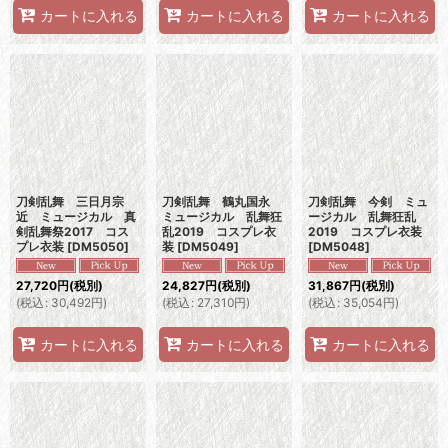
カートに入れる
カートに入れる
カートに入れる
刀剣乱舞 三日月宗
刀剣乱舞 鶴丸国永
刀剣乱舞 今剣 ミュ
近 ミュージカル 真
ミュージカル 乱舞狂
ージカル 乱舞狂乱
剣乱舞祭2017 コス
乱2019 コスプレ衣
2019 コスプレ衣装
プレ衣装
[
DM5050
]
装
[
DM5049
]
[
DM5048
]
27,720
円
(税別)
24,827
円
(税別)
31,867
円
(税別)
(
税込
:
30,492
円
)
(
税込
:
27,310
円
)
(
税込
:
35,054
円
)
カートに入れる
カートに入れる
カートに入れる