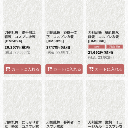
刀剣乱舞 篭手切江
刀剣乱舞 姫鶴一文
刀剣乱舞 鶴丸国永
軽装 コスプレ衣装
字 コスプレ衣装
軽装 コスプレ衣装
[
DM5024
]
[
DM5023
]
[
DM5066
]
26,257
円
(税別)
27,170
円
(税別)
(
税込
:
28,883
円
)
(
税込
:
29,887
円
)
21,692
円
(税別)
(
税込
:
23,862
円
)
カートに入れる
カートに入れる
カートに入れる
刀剣乱舞 にっかり青
刀剣乱舞 審神者 コ
刀剣乱舞 髭切 ミュ
江 軽装 コスプレ衣
スプレ衣装
ージカル コスプレ衣