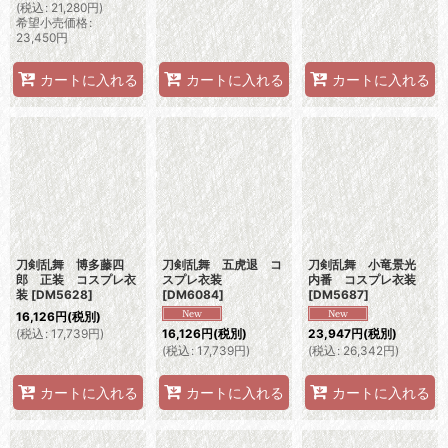
(
税込
:
21,280
円
)
希望小売価格
:
23,450
円
カートに入れる
カートに入れる
カートに入れる
刀剣乱舞 博多藤四
刀剣乱舞 五虎退 コ
刀剣乱舞 小竜景光
郎 正装 コスプレ衣
スプレ衣装
内番 コスプレ衣装
装
[
DM5628
]
[
DM6084
]
[
DM5687
]
16,126
円
(税別)
(
税込
:
17,739
円
)
16,126
円
(税別)
23,947
円
(税別)
(
税込
:
17,739
円
)
(
税込
:
26,342
円
)
カートに入れる
カートに入れる
カートに入れる