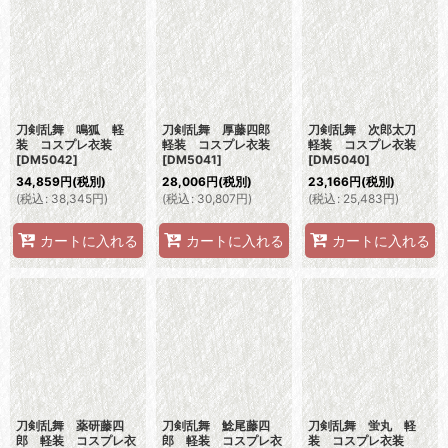
刀剣乱舞 鳴狐 軽
刀剣乱舞 厚藤四郎
刀剣乱舞 次郎太刀
装 コスプレ衣装
軽装 コスプレ衣装
軽装 コスプレ衣装
[
DM5042
]
[
DM5041
]
[
DM5040
]
34,859
円
(税別)
28,006
円
(税別)
23,166
円
(税別)
(
税込
:
38,345
円
)
(
税込
:
30,807
円
)
(
税込
:
25,483
円
)
カートに入れる
カートに入れる
カートに入れる
刀剣乱舞 薬研藤四
刀剣乱舞 鯰尾藤四
刀剣乱舞 蛍丸 軽
郎 軽装 コスプレ衣
郎 軽装 コスプレ衣
装 コスプレ衣装