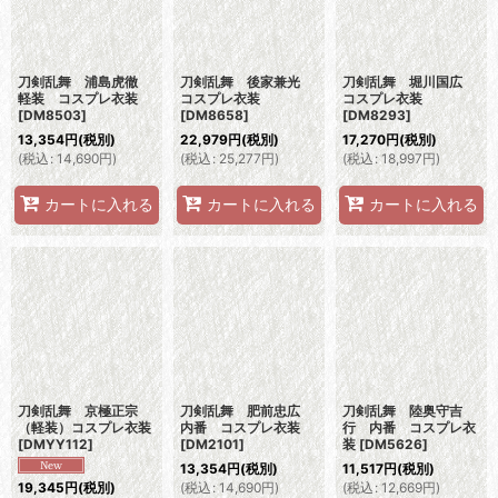
刀剣乱舞 浦島虎徹
刀剣乱舞 後家兼光
刀剣乱舞 堀川国広
軽装 コスプレ衣装
コスプレ衣装
コスプレ衣装
[
DM8503
]
[
DM8658
]
[
DM8293
]
13,354
円
(税別)
22,979
円
(税別)
17,270
円
(税別)
(
税込
:
14,690
円
)
(
税込
:
25,277
円
)
(
税込
:
18,997
円
)
カートに入れる
カートに入れる
カートに入れる
刀剣乱舞 京極正宗
刀剣乱舞 肥前忠広
刀剣乱舞 陸奥守吉
（軽装）コスプレ衣装
内番 コスプレ衣装
行 内番 コスプレ衣
[
DMYY112
]
[
DM2101
]
装
[
DM5626
]
13,354
円
(税別)
11,517
円
(税別)
(
税込
:
14,690
円
)
(
税込
:
12,669
円
)
19,345
円
(税別)