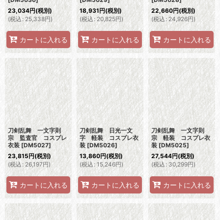
23,034
円
(税別)
18,931
円
(税別)
22,660
円
(税別)
(
税込
:
25,338
円
)
(
税込
:
20,825
円
)
(
税込
:
24,926
円
)
カートに入れる
カートに入れる
カートに入れる
刀剣乱舞 一文字則
刀剣乱舞 日光一文
刀剣乱舞 一文字則
宗 監査官 コスプレ
字 軽装 コスプレ衣
宗 軽装 コスプレ衣
衣装
[
DM5027
]
装
[
DM5026
]
装
[
DM5025
]
23,815
円
(税別)
13,860
円
(税別)
27,544
円
(税別)
(
税込
:
26,197
円
)
(
税込
:
15,246
円
)
(
税込
:
30,299
円
)
カートに入れる
カートに入れる
カートに入れる