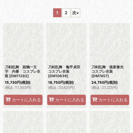
表示数
:
1
2
次
»
並び順
:
絞り込む
刀剣乱舞 姫鶴一文
刀剣乱舞 亀甲貞宗
刀剣乱舞 後家兼光
字 内番 コスプレ衣
コスプレ衣装
コスプレ衣装
装
[
DM11282
]
[
DM10639
]
[
DM7457
]
15,730
円
(税別)
18,750
円
(税別)
24,750
円
(税別)
(
税込
:
17,303
円
)
(
税込
:
20,625
円
)
(
税込
:
27,225
円
)
カートに入れる
カートに入れる
カートに入れる