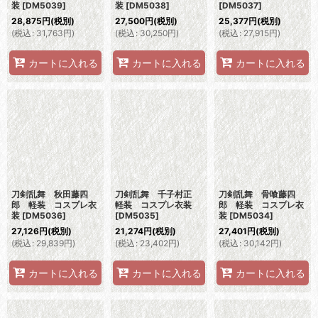
装
[
DM5039
]
装
[
DM5038
]
[
DM5037
]
28,875
円
(税別)
27,500
円
(税別)
25,377
円
(税別)
(
税込
:
31,763
円
)
(
税込
:
30,250
円
)
(
税込
:
27,915
円
)
カートに入れる
カートに入れる
カートに入れる
刀剣乱舞 秋田藤四
刀剣乱舞 千子村正
刀剣乱舞 骨喰藤四
郎 軽装 コスプレ衣
軽装 コスプレ衣装
郎 軽装 コスプレ衣
装
[
DM5036
]
[
DM5035
]
装
[
DM5034
]
27,126
円
(税別)
21,274
円
(税別)
27,401
円
(税別)
(
税込
:
29,839
円
)
(
税込
:
23,402
円
)
(
税込
:
30,142
円
)
カートに入れる
カートに入れる
カートに入れる