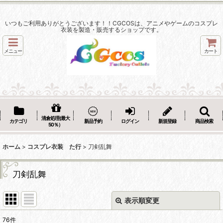
いつもご利用ありがとうございます！！CGCOSは、アニメやゲームのコスプレ
衣装を製造・販売するショップです。
メニュー
カート
清倉処理(最大
カテゴリ
新品予約
ログイン
新規登録
商品検索
50％）
ホーム
>
コスプレ衣装 た行
>
刀剣乱舞
刀剣乱舞
表示順変更
閉じる
76
件