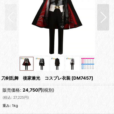
刀剣乱舞 後家兼光 コスプレ衣装
[
DM7457
]
販売価格
:
24,750
円
(税別)
(
税込
:
27,225
円
)
重み
:
1kg