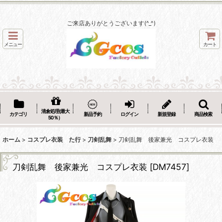
ご来店ありがとうございます(^_^)
メニュー
カート
清倉処理(最大
カテゴリ
新品予約
ログイン
新規登録
商品検索
50％）
ホーム
>
コスプレ衣装 た行
>
刀剣乱舞
>
刀剣乱舞 後家兼光 コスプレ衣装
刀剣乱舞 後家兼光 コスプレ衣装
[
DM7457
]