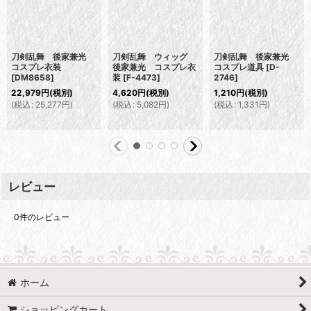
刀剣乱舞 後家兼光
刀剣乱舞 ウィッグ
刀剣乱舞 後家兼光
コスプレ衣装
後家兼光 コスプレ衣
コスプレ道具
[
D-
[
DM8658
]
装
[
F-4473
]
2746
]
22,979
円
(税別)
4,620
円
(税別)
1,210
円
(税別)
(
税込
:
25,277
円
)
(
税込
:
5,082
円
)
(
税込
:
1,331
円
)
レビュー
0
件のレビュー
ホーム
ショッピングカート