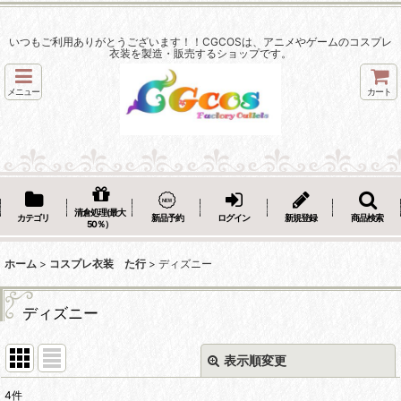
いつもご利用ありがとうございます！！CGCOSは、アニメやゲームのコスプレ
衣装を製造・販売するショップです。
メニュー
カート
清倉処理(最大
カテゴリ
新品予約
ログイン
新規登録
商品検索
50％）
ホーム
>
コスプレ衣装 た行
>
ディズニー
ディズニー
表示順変更
閉じる
4
件