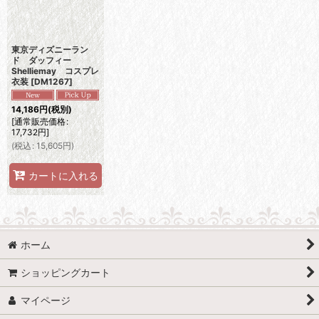
東京ディズニーラン
ド ダッフィー
Shelliemay コスプレ
衣装
[
DM1267
]
14,186
円
(税別)
[
通常販売価格
:
17,732
円
]
(
税込
:
15,605
円
)
カートに入れる
ホーム
ショッピングカート
マイページ