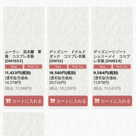
表示数
:
並び順
:
絞り込む
ムーラン 花木蘭 軍
ディズニー ドナルド
ディズニーリゾート
装 コスプレ衣装
ダック コスプレ衣装
シェリーメイ コスプ
[
DM1653
]
[
DM35
]
レ衣装
[
DM824
]
11,423
円
(税別)
16,580
円
(税別)
9,584
円
(税別)
[
通常販売価格
:
[
通常販売価格
:
[
通常販売価格
:
14,278
円
]
20,724
円
]
11,979
円
]
(
税込
:
12,566
円
)
(
税込
:
18,238
円
)
(
税込
:
10,543
円
)
カートに入れる
カートに入れる
カートに入れる