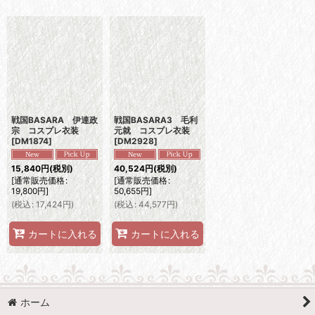
表示数
:
並び順
:
絞り込む
戦国BASARA 伊達政
戦国BASARA3 毛利
宗 コスプレ衣装
元就 コスプレ衣装
[
DM1874
]
[
DM2928
]
15,840
円
(税別)
40,524
円
(税別)
[
通常販売価格
:
[
通常販売価格
:
19,800
円
]
50,655
円
]
(
税込
:
17,424
円
)
(
税込
:
44,577
円
)
カートに入れる
カートに入れる
ホーム