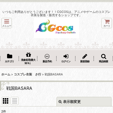
いつもご利用ありがとうございます！！CGCOSは、アニメやゲームのコスプレ
衣装を製造・販売するショップです。
メニュー
カート
清倉処理(最大
カテゴリ
新品予約
ログイン
新規登録
商品検索
50％）
ホーム
>
コスプレ衣装 さ行
>
戦国BASARA
戦国BASARA
表示順変更
閉じる
2
件