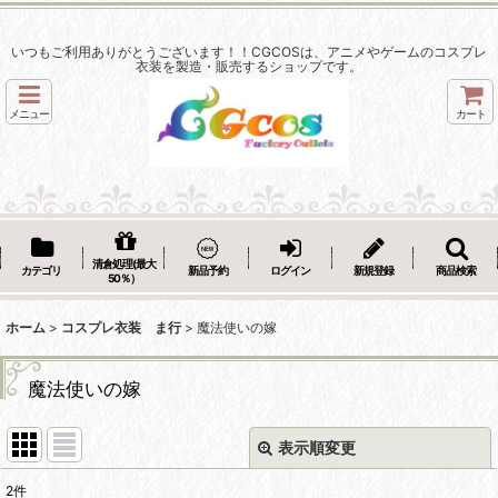
いつもご利用ありがとうございます！！CGCOSは、アニメやゲームのコスプレ
衣装を製造・販売するショップです。
メニュー
カート
清倉処理(最大
カテゴリ
新品予約
ログイン
新規登録
商品検索
50％）
ホーム
>
コスプレ衣装 ま行
>
魔法使いの嫁
魔法使いの嫁
表示順変更
閉じる
2
件