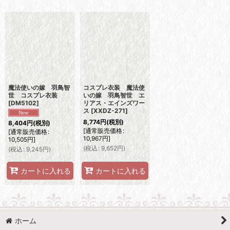
表示数
:
並び順
:
絞り込む
魔法使いの嫁 羽鳥智
コスプレ衣装 魔法使
世 コスプレ衣装
いの嫁 羽鳥智世 エ
[
DM5102
]
リアス・エインズワー
ス
[
XXDZ-271
]
8,774
円
(税別)
8,404
円
(税別)
[
通常販売価格
:
[
通常販売価格
:
10,967
円
]
10,505
円
]
(
税込
:
9,652
円
)
(
税込
:
9,245
円
)
カートに入れる
カートに入れる
ホーム