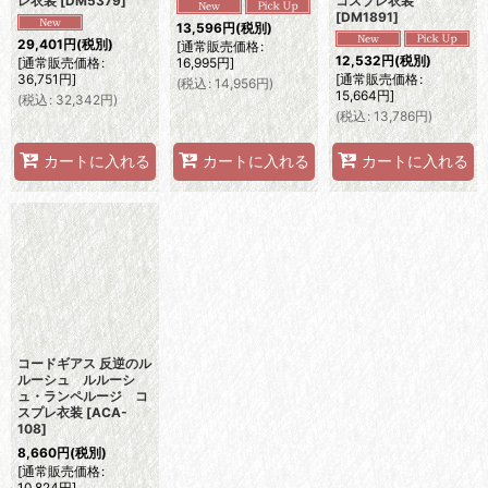
レ衣装
[
DM5379
]
コスプレ衣装
[
DM1891
]
13,596
円
(税別)
29,401
円
(税別)
[
通常販売価格
:
12,532
円
(税別)
[
通常販売価格
:
16,995
円
]
36,751
円
]
[
通常販売価格
:
(
税込
:
14,956
円
)
15,664
円
]
(
税込
:
32,342
円
)
(
税込
:
13,786
円
)
カートに入れる
カートに入れる
カートに入れる
コードギアス 反逆のル
ルーシュ ルルーシ
ュ・ランペルージ コ
スプレ衣装
[
ACA-
108
]
8,660
円
(税別)
[
通常販売価格
:
10,824
円
]