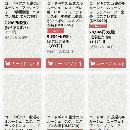
コードギアス 反逆のル
コードギアス 反逆のル
コードギアス 反逆のル
ルーシュ アッシュフ
ルーシュ ロストゼロ
ルーシュ ルルーシ
ォード学園制服 コス
編 C.C. チャイナド
ュ・ランペルージ 皇
プレ衣装
[
DM7769
]
レス姿 中華街は誘惑
帝 コスプレ衣装
がいっぱい コスプレ
[
DM5669
]
7,296
円
(税別)
衣装
[
DM6859
]
[
通常販売価格
:
9,119
円
]
23,945
円
(税別)
9,504
円
(税別)
[
通常販売価格
:
(
税込
:
8,026
円
)
[
通常販売価格
:
29,931
円
]
11,880
円
]
(
税込
:
26,340
円
)
(
税込
:
10,455
円
)
カートに入れる
カートに入れる
カートに入れる
コードギアス 復活の
コードギアス 復活のル
コードギアス 反逆のル
ルルーシュ C.C. ブ
ルーシュ C.C. コス
ルーシュ ユーフェミ
ラックドレス コスプ
プレ衣装
[
DM2780
]
ア・リ・ブリタニア