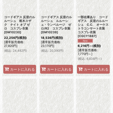
コードギアス 反逆のル
コードギアス 反逆のル
一部在庫あり コード
ルーシュ 枢木スザ
ルーシュ ルルーシ
ギアス 反逆のルルー
ク ナイト オブ ゼ
ュ・ランペルージ ゼ
シュ C.C. オーケス
ロ コスプレ衣装
ロ/R2 コスプレ衣装
トラコンサート衣装
[
DM10230
]
[
DM10239
]
コスプレ衣装
[
CGCY1887
]
22,256
円
(税別)
18,536
円
(税別)
[
通常販売価格
:
[
通常販売価格
:
27,820
円
]
23,170
円
]
6,216
円
～
(税別)
[
通常販売価格
:
(
税込
:
24,482
円
)
(
税込
:
20,390
円
)
7,770
円
～
]
(
税込
:
6,838
円
～
)
カートに入れる
カートに入れる
カートに入れる