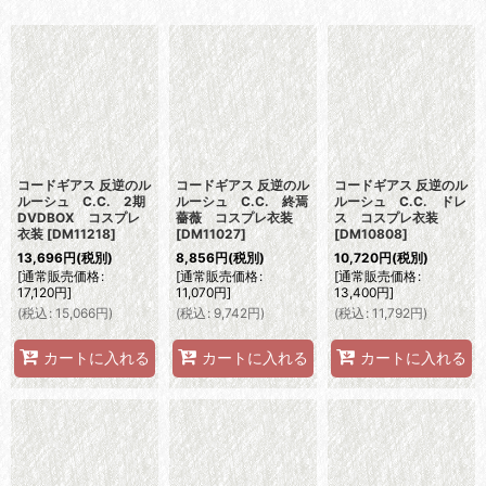
表示数
:
並び順
:
絞り込む
コードギアス 反逆のル
コードギアス 反逆のル
コードギアス 反逆のル
ルーシュ C.C. 2期
ルーシュ C.C. 終焉
ルーシュ C.C. ドレ
DVDBOX コスプレ
薔薇 コスプレ衣装
ス コスプレ衣装
衣装
[
DM11218
]
[
DM11027
]
[
DM10808
]
13,696
円
(税別)
8,856
円
(税別)
10,720
円
(税別)
[
通常販売価格
:
[
通常販売価格
:
[
通常販売価格
:
17,120
円
]
11,070
円
]
13,400
円
]
(
税込
:
15,066
円
)
(
税込
:
9,742
円
)
(
税込
:
11,792
円
)
カートに入れる
カートに入れる
カートに入れる