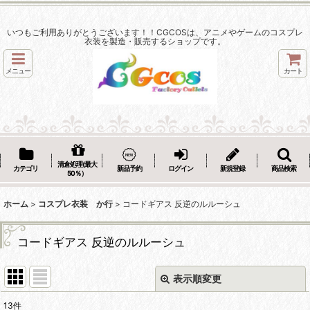
いつもご利用ありがとうございます！！CGCOSは、アニメやゲームのコスプレ
衣装を製造・販売するショップです。
メニュー
カート
清倉処理(最大
カテゴリ
新品予約
ログイン
新規登録
商品検索
50％）
ホーム
>
コスプレ衣装 か行
>
コードギアス 反逆のルルーシュ
コードギアス 反逆のルルーシュ
表示順変更
閉じる
13
件