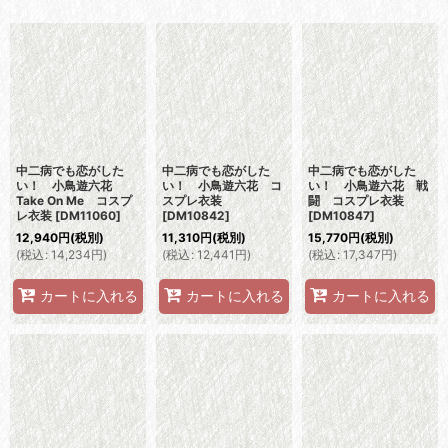
表示数
:
並び順
:
絞り込む
中二病でも恋がした
中二病でも恋がした
中二病でも恋がした
い！ 小鳥遊六花
い！ 小鳥遊六花 コ
い！ 小鳥遊六花 戦
Take On Me コスプ
スプレ衣装
闘 コスプレ衣装
レ衣装
[
DM11060
]
[
DM10842
]
[
DM10847
]
12,940
円
(税別)
11,310
円
(税別)
15,770
円
(税別)
(
税込
:
14,234
円
)
(
税込
:
12,441
円
)
(
税込
:
17,347
円
)
カートに入れる
カートに入れる
カートに入れる