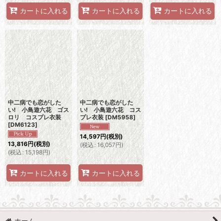
カートに入れる
カートに入れる
カートに入れる
中二病でも恋がした
中二病でも恋がした
い! 小鳥遊六花 ゴス
い! 小鳥遊六花 コス
ロリ コスプレ衣装
プレ衣装
[
DM5958
]
[
DM6123
]
14,597
円
(税別)
13,816
円
(税別)
(
税込
:
16,057
円
)
(
税込
:
15,198
円
)
カートに入れる
カートに入れる
ホーム