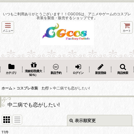
いつもご利用ありがとうございます！！CGCOSは、アニメやゲームのコスプレ
衣装を製造・販売するショップです。
メニュー
カート
清倉処理(最大
カテゴリ
新品予約
ログイン
新規登録
商品検索
50％）
ホーム
>
コスプレ衣装 た行
>
中二病でも恋がしたい!
中二病でも恋がしたい!
表示順変更
閉じる
11
件