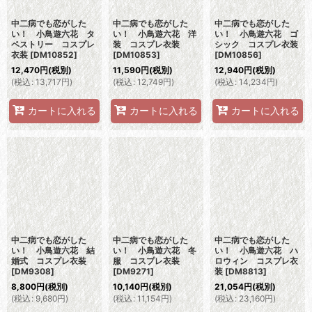
中二病でも恋がした
中二病でも恋がした
中二病でも恋がした
い！ 小鳥遊六花 タ
い！ 小鳥遊六花 洋
い！ 小鳥遊六花 ゴ
ペストリー コスプレ
装 コスプレ衣装
シック コスプレ衣装
衣装
[
DM10852
]
[
DM10853
]
[
DM10856
]
12,470
円
(税別)
11,590
円
(税別)
12,940
円
(税別)
(
税込
:
13,717
円
)
(
税込
:
12,749
円
)
(
税込
:
14,234
円
)
カートに入れる
カートに入れる
カートに入れる
中二病でも恋がした
中二病でも恋がした
中二病でも恋がした
い！ 小鳥遊六花 結
い！ 小鳥遊六花 冬
い！ 小鳥遊六花 ハ
婚式 コスプレ衣装
服 コスプレ衣装
ロウィン コスプレ衣
[
DM9308
]
[
DM9271
]
装
[
DM8813
]
8,800
円
(税別)
10,140
円
(税別)
21,054
円
(税別)
(
税込
:
9,680
円
)
(
税込
:
11,154
円
)
(
税込
:
23,160
円
)