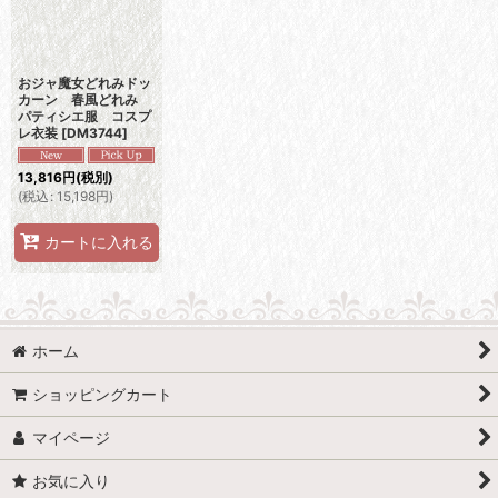
おジャ魔女どれみドッ
カーン 春風どれみ
パティシエ服 コスプ
レ衣装
[
DM3744
]
13,816
円
(税別)
(
税込
:
15,198
円
)
カートに入れる
ホーム
ショッピングカート
マイページ
お気に入り