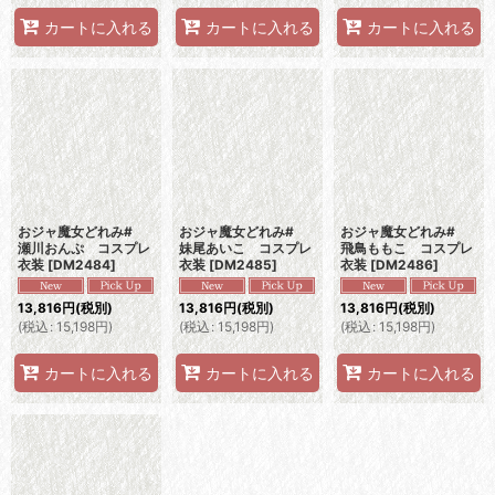
カートに入れる
カートに入れる
カートに入れる
おジャ魔女どれみ#
おジャ魔女どれみ#
おジャ魔女どれみ#
瀬川おんぷ コスプレ
妹尾あいこ コスプレ
飛鳥ももこ コスプレ
衣装
[
DM2484
]
衣装
[
DM2485
]
衣装
[
DM2486
]
13,816
円
(税別)
13,816
円
(税別)
13,816
円
(税別)
(
税込
:
15,198
円
)
(
税込
:
15,198
円
)
(
税込
:
15,198
円
)
カートに入れる
カートに入れる
カートに入れる