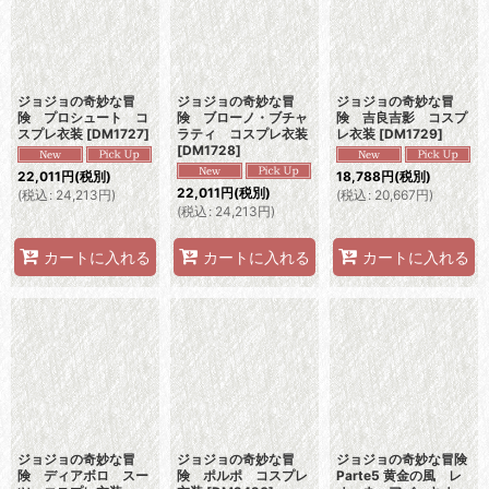
ジョジョの奇妙な冒
ジョジョの奇妙な冒
ジョジョの奇妙な冒
険 プロシュート コ
険 ブローノ・ブチャ
険 吉良吉影 コスプ
スプレ衣装
[
DM1727
]
ラティ コスプレ衣装
レ衣装
[
DM1729
]
[
DM1728
]
22,011
円
(税別)
18,788
円
(税別)
22,011
円
(税別)
(
税込
:
24,213
円
)
(
税込
:
20,667
円
)
(
税込
:
24,213
円
)
カートに入れる
カートに入れる
カートに入れる
ジョジョの奇妙な冒
ジョジョの奇妙な冒
ジョジョの奇妙な冒険
険 ディアボロ スー
険 ポルポ コスプレ
Parte5 黄金の風 レ