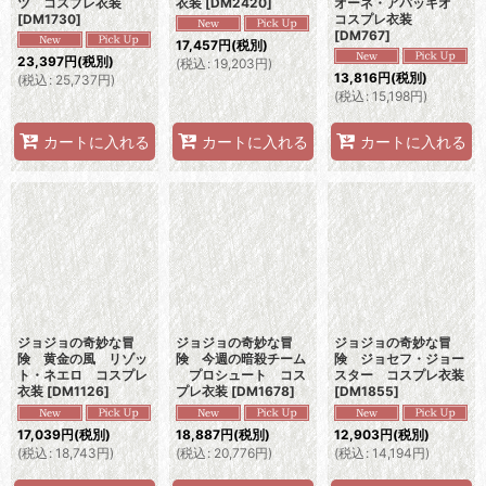
ツ コスプレ衣装
衣装
[
DM2420
]
オーネ・アバッキオ
[
DM1730
]
コスプレ衣装
[
DM767
]
17,457
円
(税別)
23,397
円
(税別)
(
税込
:
19,203
円
)
13,816
円
(税別)
(
税込
:
25,737
円
)
(
税込
:
15,198
円
)
カートに入れる
カートに入れる
カートに入れる
ジョジョの奇妙な冒
ジョジョの奇妙な冒
ジョジョの奇妙な冒
険 黄金の風 リゾッ
険 今週の暗殺チーム
険 ジョセフ・ジョー
ト・ネエロ コスプレ
プロシュート コス
スター コスプレ衣装
衣装
[
DM1126
]
プレ衣装
[
DM1678
]
[
DM1855
]
17,039
円
(税別)
18,887
円
(税別)
12,903
円
(税別)
(
税込
:
18,743
円
)
(
税込
:
20,776
円
)
(
税込
:
14,194
円
)