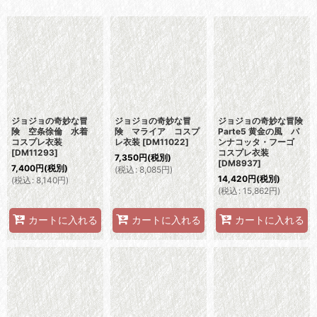
表示数
:
並び順
:
絞り込む
ジョジョの奇妙な冒
ジョジョの奇妙な冒
ジョジョの奇妙な冒険
険 空条徐倫 水着
険 マライア コスプ
Parte5 黄金の風 パ
コスプレ衣装
レ衣装
[
DM11022
]
ンナコッタ・フーゴ
[
DM11293
]
コスプレ衣装
7,350
円
(税別)
[
DM8937
]
7,400
円
(税別)
(
税込
:
8,085
円
)
14,420
円
(税別)
(
税込
:
8,140
円
)
(
税込
:
15,862
円
)
カートに入れる
カートに入れる
カートに入れる