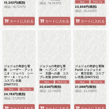
15,202
円
(税別)
(
税込
:
18,743
円
)
(
税込
:
16,723
円
)
23,859
円
(税別)
(
税込
:
26,245
円
)
カートに入れる
カートに入れる
カートに入れる
ジョジョの奇妙な冒
ジョジョの奇妙な冒
ジョジョの奇妙な冒険
険 シーザー・アント
険 ヘブンズ・ドア
Part8 ジョジョリオ
ニオ・ツェペリ シー
ー 天国への扉 コス
ン 東方定助 コスプ
ザー・A・ツェペリ
プレ衣装
[
DM1722
]
レ衣装
[
DM1723
]
コスプレ衣装
[
DM1721
]
20,636
円
(税別)
21,098
円
(税別)
(
税込
:
22,700
円
)
(
税込
:
23,208
円
)
24,783
円
(税別)
(
税込
:
27,262
円
)
カートに入れる
カートに入れる
カートに入れる