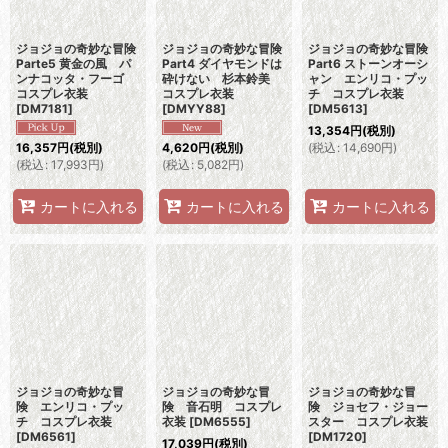
ジョジョの奇妙な冒険
ジョジョの奇妙な冒険
ジョジョの奇妙な冒険
Parte5 黄金の風 パ
Part4 ダイヤモンドは
Part6 ストーンオーシ
ンナコッタ・フーゴ
砕けない 杉本鈴美
ャン エンリコ・プッ
コスプレ衣装
コスプレ衣装
チ コスプレ衣装
[
DM7181
]
[
DMYY88
]
[
DM5613
]
13,354
円
(税別)
(
税込
:
14,690
円
)
16,357
円
(税別)
4,620
円
(税別)
(
税込
:
17,993
円
)
(
税込
:
5,082
円
)
カートに入れる
カートに入れる
カートに入れる
ジョジョの奇妙な冒
ジョジョの奇妙な冒
ジョジョの奇妙な冒
険 エンリコ・プッ
険 音石明 コスプレ
険 ジョセフ・ジョー
チ コスプレ衣装
衣装
[
DM6555
]
スター コスプレ衣装
[
DM6561
]
[
DM1720
]
17,039
円
(税別)