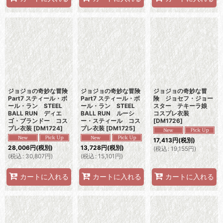
ジョジョの奇妙な冒険
ジョジョの奇妙な冒険
ジョジョの奇妙な冒
Part7 スティール・ボ
Part7 スティール・ボ
険 ジョセフ・ジョー
ール・ラン STEEL
ール・ラン STEEL
スター テキーラ娘
BALL RUN ディエ
BALL RUN ルーシ
コスプレ衣装
ゴ・ブランドー コス
ー・スティール コス
[
DM1726
]
プレ衣装
[
DM1724
]
プレ衣装
[
DM1725
]
17,413
円
(税別)
28,006
円
(税別)
13,728
円
(税別)
(
税込
:
19,155
円
)
(
税込
:
30,807
円
)
(
税込
:
15,101
円
)
カートに入れる
カートに入れる
カートに入れる