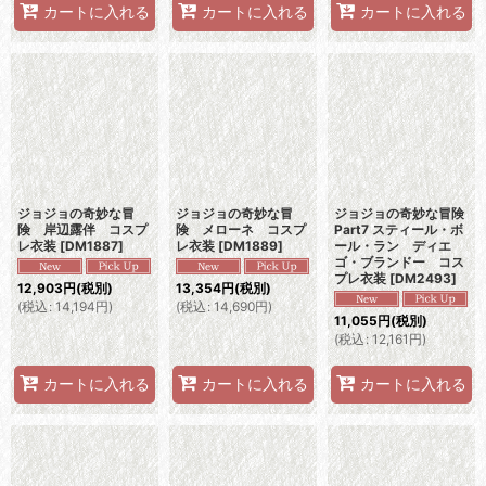
カートに入れる
カートに入れる
カートに入れる
ジョジョの奇妙な冒
ジョジョの奇妙な冒
ジョジョの奇妙な冒険
険 岸辺露伴 コスプ
険 メローネ コスプ
Part7 スティール・ボ
レ衣装
[
DM1887
]
レ衣装
[
DM1889
]
ール・ラン ディエ
ゴ・ブランドー コス
プレ衣装
[
DM2493
]
12,903
円
(税別)
13,354
円
(税別)
(
税込
:
14,194
円
)
(
税込
:
14,690
円
)
11,055
円
(税別)
(
税込
:
12,161
円
)
カートに入れる
カートに入れる
カートに入れる