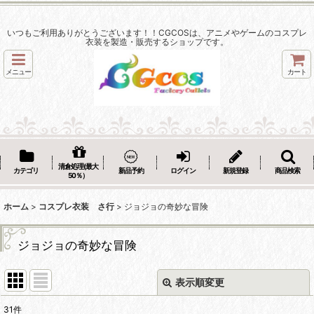
いつもご利用ありがとうございます！！CGCOSは、アニメやゲームのコスプレ
衣装を製造・販売するショップです。
メニュー
カート
清倉処理(最大
カテゴリ
新品予約
ログイン
新規登録
商品検索
50％）
ホーム
>
コスプレ衣装 さ行
>
ジョジョの奇妙な冒険
ジョジョの奇妙な冒険
表示順変更
閉じる
31
件