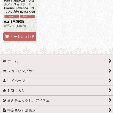
Part5 黄金の風 ジョ
ルノ・ジョバァーナ
Giorno Giovanna コ
スプレ衣装
[
DM3770
]
9,218
円
(税別)
(
税込
:
10,140
円
)
カートに入れる
ホーム
ショッピングカート
マイページ
お気に入り
最近チェックしたアイテム
特定商取引法表示