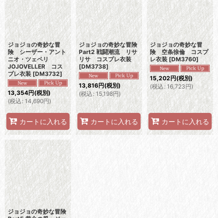
ジョジョの奇妙な冒
ジョジョの奇妙な冒険
ジョジョの奇妙な冒
険 シーザー・アント
Part2 戦闘潮流 リサ
険 空条徐倫 コスプ
ニオ・ツェペリ
リサ コスプレ衣装
レ衣装
[
DM3760
]
JOJOVELLER コス
[
DM3738
]
プレ衣装
[
DM3732
]
15,202
円
(税別)
13,816
円
(税別)
(
税込
:
16,723
円
)
13,354
円
(税別)
(
税込
:
15,198
円
)
(
税込
:
14,690
円
)
カートに入れる
カートに入れる
カートに入れる
ジョジョの奇妙な冒険