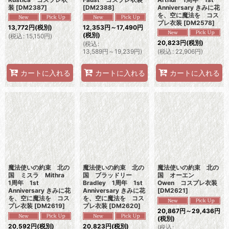
装
[
DM2387
]
[
DM2388
]
Anniversary きみに花
を、空に魔法を コス
プレ衣装
[
DM2578
]
13,772
円
(税別)
12,353
円
～17,490
円
(税別)
(
税込
:
15,150
円
)
20,823
円
(税別)
(
税込
:
13,589
円
～19,239
円
)
(
税込
:
22,906
円
)
カートに入れる
カートに入れる
カートに入れる
魔法使いの約束 北の
魔法使いの約束 北の
魔法使いの約束 北の
国 ミスラ Mithra
国 ブラッドリー
国 オーエン
1周年 1st
Bradley 1周年 1st
Owen コスプレ衣装
Anniversary きみに花
Anniversary きみに花
[
DM2621
]
を、空に魔法を コス
を、空に魔法を コス
プレ衣装
[
DM2619
]
プレ衣装
[
DM2620
]
20,867
円
～29,436
円
(税別)
20,592
円
(税別)
20,823
円
(税別)
(
税込
: