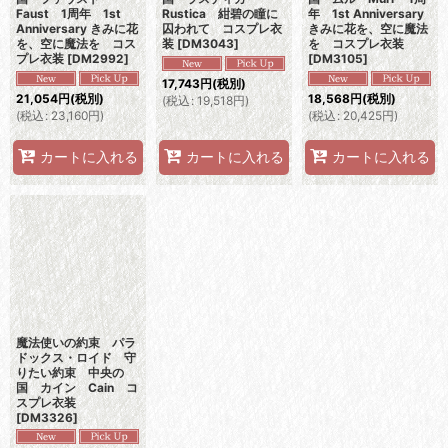
Faust 1周年 1st
Rustica 紺碧の瞳に
年 1st Anniversary
Anniversary きみに花
囚われて コスプレ衣
きみに花を、空に魔法
を、空に魔法を コス
装
[
DM3043
]
を コスプレ衣装
プレ衣装
[
DM2992
]
[
DM3105
]
17,743
円
(税別)
21,054
円
(税別)
18,568
円
(税別)
(
税込
:
19,518
円
)
(
税込
:
23,160
円
)
(
税込
:
20,425
円
)
カートに入れる
カートに入れる
カートに入れる
魔法使いの約束 パラ
ドックス・ロイド 守
りたい約束 中央の
国 カイン Cain コ
スプレ衣装
[
DM3326
]