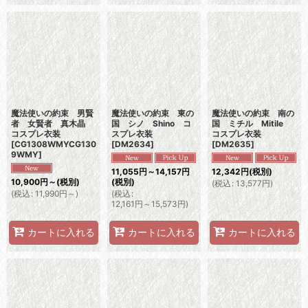
魔法使いの約束 男賢
魔法使いの約束 東の
魔法使いの約束 南の
者 女賢者 真木晶
国 シノ Shino コ
国 ミチル Mitile
コスプレ衣装
スプレ衣装
コスプレ衣装
[
CG1308WMYCG130
[
DM2634
]
[
DM2635
]
9WMY
]
11,055
円
～14,157
円
12,342
円
(税別)
10,900
円
～
(税別)
(税別)
(
税込
:
13,577
円
)
(
税込
:
11,990
円
～
)
(
税込
:
12,161
円
～15,573
円
)
カートに入れる
カートに入れる
カートに入れる