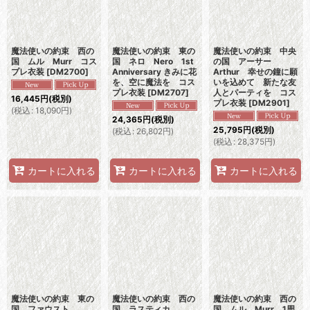
魔法使いの約束 西の
魔法使いの約束 東の
魔法使いの約束 中央
国 ムル Murr コス
国 ネロ Nero 1st
の国 アーサー
プレ衣装
[
DM2700
]
Anniversary きみに花
Arthur 幸せの鐘に願
を、空に魔法を コス
いを込めて 新たな友
プレ衣装
[
DM2707
]
人とパーティを コス
16,445
円
(税別)
プレ衣装
[
DM2901
]
(
税込
:
18,090
円
)
24,365
円
(税別)
25,795
円
(税別)
(
税込
:
26,802
円
)
(
税込
:
28,375
円
)
カートに入れる
カートに入れる
カートに入れる
魔法使いの約束 東の
魔法使いの約束 西の
魔法使いの約束 西の
国 ファウスト
国 ラスティカ
国 ムル Murr 1周