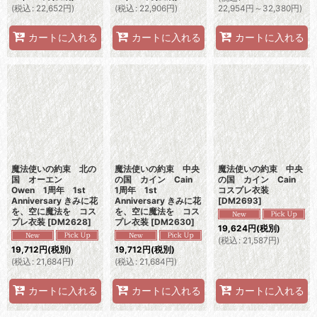
(
税込
:
22,652
円
)
(
税込
:
22,906
円
)
22,954
円
～32,380
円
)
カートに入れる
カートに入れる
カートに入れる
魔法使いの約束 北の
魔法使いの約束 中央
魔法使いの約束 中央
国 オーエン
の国 カイン Cain
の国 カイン Cain
Owen 1周年 1st
1周年 1st
コスプレ衣装
Anniversary きみに花
Anniversary きみに花
[
DM2693
]
を、空に魔法を コス
を、空に魔法を コス
プレ衣装
[
DM2628
]
プレ衣装
[
DM2630
]
19,624
円
(税別)
(
税込
:
21,587
円
)
19,712
円
(税別)
19,712
円
(税別)
(
税込
:
21,684
円
)
(
税込
:
21,684
円
)
カートに入れる
カートに入れる
カートに入れる