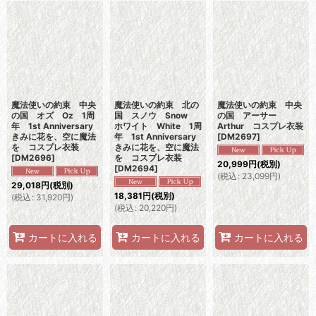
魔法使いの約束 中央
魔法使いの約束 北の
魔法使いの約束 中央
の国 オズ Oz 1周
国 スノウ Snow
の国 アーサー
年 1st Anniversary
ホワイト White 1周
Arthur コスプレ衣装
きみに花を、空に魔法
年 1st Anniversary
[
DM2697
]
を コスプレ衣装
きみに花を、空に魔法
[
DM2696
]
を コスプレ衣装
20,999
円
(税別)
[
DM2694
]
(
税込
:
23,099
円
)
29,018
円
(税別)
18,381
円
(税別)
(
税込
:
31,920
円
)
(
税込
:
20,220
円
)
カートに入れる
カートに入れる
カートに入れる