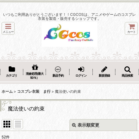
いつもご利用ありがとうございます！！CGCOSは、アニメやゲームのコスプレ
衣装を製造・販売するショップです。
メニュー
カート
清倉処理(最大
カテゴリ
新品予約
ログイン
新規登録
商品検索
50％）
ホーム
>
コスプレ衣装 ま行
>
魔法使いの約束
魔法使いの約束
表示順変更
閉じる
52
件