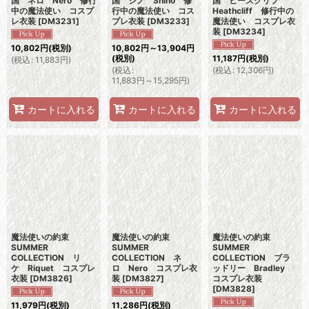
国 ネロ Nero 修行
国 シノ Shino 修
国 ヒースクリフ
中の魔法使い コスプ
行中の魔法使い コス
Heathcliff 修行中の
レ衣装
[
DM3231
]
プレ衣装
[
DM3233
]
魔法使い コスプレ衣
装
[
DM3234
]
10,802
円
(税別)
10,802
円
～13,904
円
(税別)
11,187
円
(税別)
(
税込
:
11,883
円
)
(
税込
:
(
税込
:
12,306
円
)
11,883
円
～15,295
円
)
カートに入れる
カートに入れる
カートに入れる
魔法使いの約束
魔法使いの約束
魔法使いの約束
SUMMER
SUMMER
SUMMER
COLLECTION リ
COLLECTION ネ
COLLECTION ブラ
ケ Riquet コスプレ
ロ Nero コスプレ衣
ッドリー Bradley
衣装
[
DM3826
]
装
[
DM3827
]
コスプレ衣装
[
DM3828
]
11,979
円
(税別)
11,286
円
(税別)