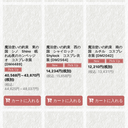
魔法使いの約束 東の
魔法使いの約束 西の
魔法使いの約束 南の
国 シノ Shino 眠
国 シャイロック
国 ルチル コスプレ
れぬ夜のカンペッジ
Shylock コスプレ衣
衣装
[
DM2042
]
オ コスプレ衣装
装
[
DM2564
]
[
DM4489
]
12,210
円
(税別)
14,234
円
(税別)
(
税込
:
13,431
円
)
40,568
円
～43,670
円
(
税込
:
15,658
円
)
(税別)
(
税込
:
44,625
円
～48,037
円
)
カートに入れる
カートに入れる
カートに入れる