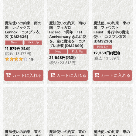
魔法使いの約束 南の
魔法使いの約束 南の
魔法使いの約束 東の
国 レノックス
国 フィガロ
国 ファウスト
Lennox コスプレ衣
Figaro 1周年 1st
Faust 修行中の魔法
装
[
DM2636
]
Anniversary きみに花
使い コスプレ衣装
を、空に魔法を コス
[
DM3230
]
プレ衣装
[
DM2899
]
11,979
円
(税別)
12,353
円
(税別)
(
税込
:
13,177
円
)
21,648
円
(税別)
(
税込
:
13,589
円
)
1
件
(
税込
:
23,813
円
)
カートに入れる
カートに入れる
カートに入れる
魔法使いの約束 東の
魔法使いの約束 東の
魔法使いの約束 東の