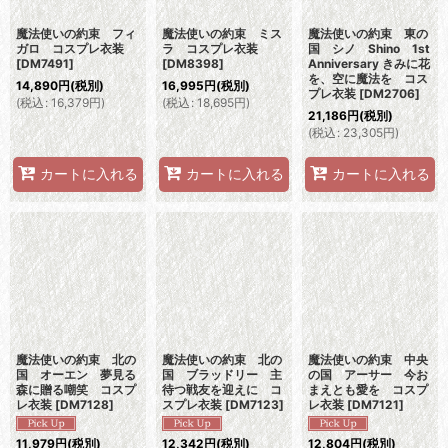
魔法使いの約束 フィ
魔法使いの約束 ミス
魔法使いの約束 東の
ガロ コスプレ衣装
ラ コスプレ衣装
国 シノ Shino 1st
[
DM7491
]
[
DM8398
]
Anniversary きみに花
を、空に魔法を コス
14,890
円
(税別)
16,995
円
(税別)
プレ衣装
[
DM2706
]
(
税込
:
16,379
円
)
(
税込
:
18,695
円
)
21,186
円
(税別)
(
税込
:
23,305
円
)
カートに入れる
カートに入れる
カートに入れる
魔法使いの約束 北の
魔法使いの約束 北の
魔法使いの約束 中央
国 オーエン 夢見る
国 ブラッドリー 主
の国 アーサー 今お
森に贈る嘲笑 コスプ
待つ戦友を迎えに コ
まえとも愛を コスプ
レ衣装
[
DM7128
]
スプレ衣装
[
DM7123
]
レ衣装
[
DM7121
]
11,979
円
(税別)
12,342
円
(税別)
12,804
円
(税別)