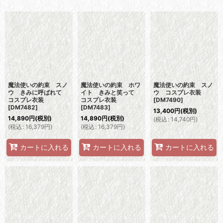
表示数
:
並び順
:
絞り込む
魔法使いの約束 スノ
魔法使いの約束 ホワ
魔法使いの約束 スノ
ウ きみに呼ばれて
イト きみと笑って
ウ コスプレ衣装
コスプレ衣装
コスプレ衣装
[
DM7490
]
[
DM7482
]
[
DM7483
]
13,400
円
(税別)
14,890
円
(税別)
14,890
円
(税別)
(
税込
:
14,740
円
)
(
税込
:
16,379
円
)
(
税込
:
16,379
円
)
カートに入れる
カートに入れる
カートに入れる