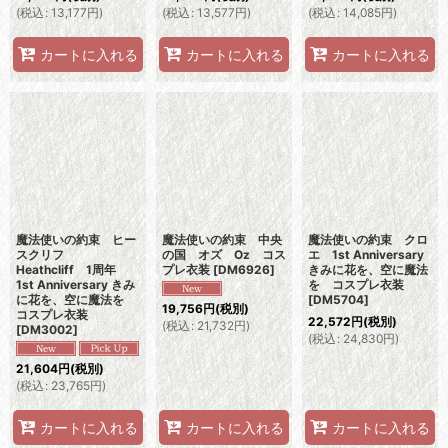
(
税込
:
13,177
円
)
(
税込
:
13,577
円
)
(
税込
:
14,085
円
)
カートに入れる
カートに入れる
カートに入れる
魔法使いの約束 ヒー
魔法使いの約束 中央
魔法使いの約束 クロ
スクリフ
の国 オズ Oz コス
エ 1st Anniversary
Heathcliff 1周年
プレ衣装
[
DM6926
]
きみに花を、空に魔法
1st Anniversary きみ
を コスプレ衣装
に花を、空に魔法を
[
DM5704
]
19,756
円
(税別)
コスプレ衣装
22,572
円
(税別)
(
税込
:
21,732
円
)
[
DM3002
]
(
税込
:
24,830
円
)
21,604
円
(税別)
(
税込
:
23,765
円
)
カートに入れる
カートに入れる
カートに入れる