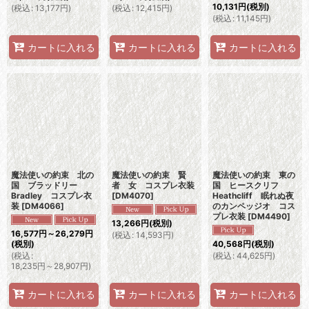
10,131
円
(税別)
(
税込
:
13,177
円
)
(
税込
:
12,415
円
)
(
税込
:
11,145
円
)
カートに入れる
カートに入れる
カートに入れる
魔法使いの約束 北の
魔法使いの約束 賢
魔法使いの約束 東の
国 ブラッドリー
者 女 コスプレ衣装
国 ヒースクリフ
Bradley コスプレ衣
[
DM4070
]
Heathcliff 眠れぬ夜
装
[
DM4066
]
のカンペッジオ コス
プレ衣装
[
DM4490
]
13,266
円
(税別)
16,577
円
～26,279
円
(
税込
:
14,593
円
)
(税別)
40,568
円
(税別)
(
税込
:
(
税込
:
44,625
円
)
18,235
円
～28,907
円
)
カートに入れる
カートに入れる
カートに入れる