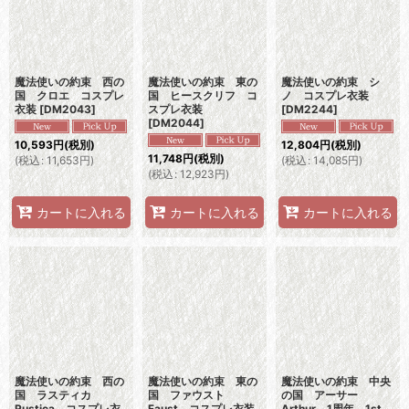
魔法使いの約束 西の
魔法使いの約束 東の
魔法使いの約束 シ
国 クロエ コスプレ
国 ヒースクリフ コ
ノ コスプレ衣装
衣装
[
DM2043
]
スプレ衣装
[
DM2244
]
[
DM2044
]
10,593
円
(税別)
12,804
円
(税別)
11,748
円
(税別)
(
税込
:
11,653
円
)
(
税込
:
14,085
円
)
(
税込
:
12,923
円
)
カートに入れる
カートに入れる
カートに入れる
魔法使いの約束 西の
魔法使いの約束 東の
魔法使いの約束 中央
国 ラスティカ
国 ファウスト
の国 アーサー
Rustica コスプレ衣
Faust コスプレ衣装
Arthur 1周年 1st