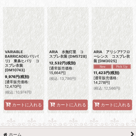
表示数
:
並び順
:
絞り込む
VARIABLE
ARIA 水無灯里 コ
ARIA アリシア?フロ
BARRICADE(バリバ
スプレ衣装
[
DM5728
]
ーレンス コスプレ衣
リ) 東条ヒバリ コ
装
[
DM3025
]
12,532
円
(税別)
スプレ衣装
[
通常販売価格
:
[
DM10743
]
15,664
円
]
11,423
円
(税別)
9,976
円
(税別)
[
通常販売価格
:
(
税込
:
13,786
円
)
[
通常販売価格
:
14,278
円
]
12,470
円
]
(
税込
:
12,566
円
)
(
税込
:
10,974
円
)
カートに入れる
カートに入れる
カートに入れる
ホーム