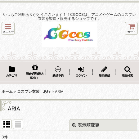
いつもご利用ありがとうございます！！CGCOSは、アニメやゲームのコスプレ
衣装を製造・販売するショップです。
メニュー
カート
清倉処理(最大
カテゴリ
新品予約
ログイン
新規登録
商品検索
50％）
ホーム
>
コスプレ衣装 あ行
>
ARIA
ARIA
表示順変更
閉じる
3
件