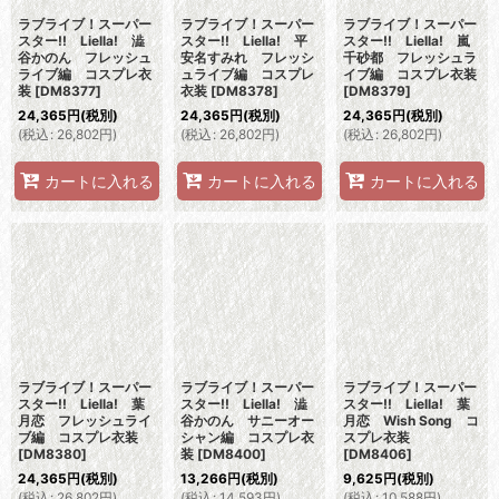
ラブライブ！スーパー
ラブライブ！スーパー
ラブライブ！スーパー
スター!! Liella! 澁
スター!! Liella! 平
スター!! Liella! 嵐
谷かのん フレッシュ
安名すみれ フレッシ
千砂都 フレッシュラ
ライブ編 コスプレ衣
ュライブ編 コスプレ
イブ編 コスプレ衣装
装
[
DM8377
]
衣装
[
DM8378
]
[
DM8379
]
24,365
円
(税別)
24,365
円
(税別)
24,365
円
(税別)
(
税込
:
26,802
円
)
(
税込
:
26,802
円
)
(
税込
:
26,802
円
)
カートに入れる
カートに入れる
カートに入れる
ラブライブ！スーパー
ラブライブ！スーパー
ラブライブ！スーパー
スター!! Liella! 葉
スター!! Liella! 澁
スター!! Liella! 葉
月恋 フレッシュライ
谷かのん サニーオー
月恋 Wish Song コ
ブ編 コスプレ衣装
シャン編 コスプレ衣
スプレ衣装
[
DM8380
]
装
[
DM8400
]
[
DM8406
]
24,365
円
(税別)
13,266
円
(税別)
9,625
円
(税別)
(
税込
:
26,802
円
)
(
税込
:
14,593
円
)
(
税込
:
10,588
円
)