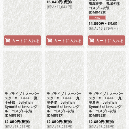
16,040
円
(税別)
鬼塚夏美 鬼塚冬毬
(
税込
:
17,644
円
)
コスプレ衣装
[
DM9429
]
14,890
円
～
(税別)
(
税込
:
16,379
円
～
)
カートに入れる
カートに入れる
カートに入れる
ラブライブ！スーパー
ラブライブ！スーパー
ラブライブ！スーパー
スター!! Liella! 嵐
スター!! Liella! 鬼
スター!! Liella! 鬼
千砂都 Jellyfish
塚冬毬 Jellyfish
塚夏美 Jellyfish
5yncri5e! 1stシング
5yncri5e! 1stシング
5yncri5e! 1stシング
ル コスプレ衣装
ル コスプレ衣装
ル コスプレ衣装
[
DM8916
]
[
DM8917
]
[
DM8928
]
12,050
円
(税別)
12,050
円
(税別)
12,050
円
(税別)
(
税込
:
13,255
円
)
(
税込
:
13,255
円
)
(
税込
:
13,255
円
)