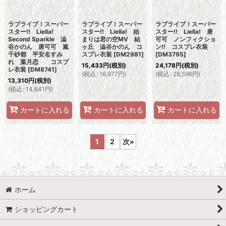
ラブライブ！スーパー
ラブライブ！スーパー
ラブライブ！スーパー
スター!! Liella!
スター!! Liella! 始
スター!! Liella! 唐
Second Sparkle 澁
まりは君の空MV 結
可可 ノンフィクショ
谷かのん 唐可可 嵐
ヶ丘 澁谷かのん コ
ン!! コスプレ衣装
千砂都 平安名すみ
スプレ衣装
[
DM2981
]
[
DM3795
]
れ 葉月恋 コスプ
15,433
円
(税別)
24,178
円
(税別)
レ衣装
[
DM8741
]
(
税込
:
16,977
円
)
(
税込
:
26,596
円
)
13,310
円
(税別)
(
税込
:
14,641
円
)
カートに入れる
カートに入れる
カートに入れる
1
2
次
»
ホーム
ショッピングカート