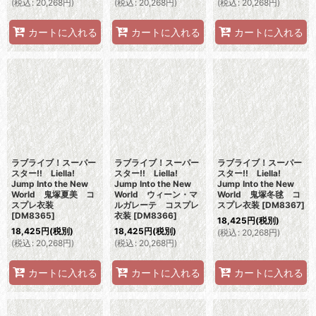
(
税込
:
20,268
円
)
(
税込
:
20,268
円
)
(
税込
:
20,268
円
)
カートに入れる
カートに入れる
カートに入れる
ラブライブ！スーパー
ラブライブ！スーパー
ラブライブ！スーパー
スター!! Liella!
スター!! Liella!
スター!! Liella!
Jump Into the New
Jump Into the New
Jump Into the New
World 鬼塚夏美 コ
World ウィーン・マ
World 鬼塚冬毬 コ
スプレ衣装
ルガレーテ コスプレ
スプレ衣装
[
DM8367
]
[
DM8365
]
衣装
[
DM8366
]
18,425
円
(税別)
18,425
円
(税別)
18,425
円
(税別)
(
税込
:
20,268
円
)
(
税込
:
20,268
円
)
(
税込
:
20,268
円
)
カートに入れる
カートに入れる
カートに入れる