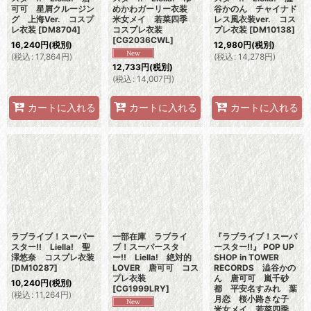
可可 星屑クルージン
めかわガーリー衣装
谷かのん チャイナド
グ 上海Ver. コスプ
米女メイ 若菜四季
レス風衣装ver. コス
レ衣装
[
DM8704
]
コスプレ衣装
プレ衣装
[
DM10138
]
[
CG2036CWL
]
16,240
円
(税別)
12,980
円
(税別)
(
税込
:
17,864
円
)
(
税込
:
14,278
円
)
12,733
円
(税別)
(
税込
:
14,007
円
)
カートに入れる
カートに入れる
カートに入れる
ラブライブ！スーパー
一部在庫 ラブライ
『ラブライブ！スーパ
スター!! Liella! 聖
ブ！スーパースタ
ースター!!』 POP UP
澤悠奈 コスプレ衣装
ー!! Liella! 絶対的
SHOP in TOWER
[
DM10287
]
LOVER 唐可可 コス
RECORDS 澁谷かの
プレ衣装
ん 唐可可 嵐千砂
10,240
円
(税別)
[
CG1999LRY
]
都 平安名すみれ 葉
(
税込
:
11,264
円
)
月恋 桜小路きな子
米女メイ 若菜四季