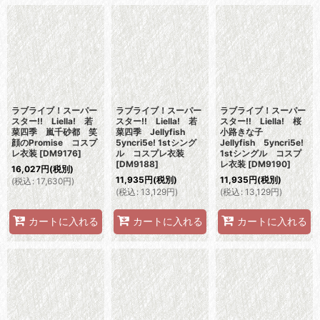
ラブライブ！スーパー
ラブライブ！スーパー
ラブライブ！スーパー
スター!! Liella! 若
スター!! Liella! 若
スター!! Liella! 桜
菜四季 嵐千砂都 笑
菜四季 Jellyfish
小路きな子
顔のPromise コスプ
5yncri5e! 1stシング
Jellyfish 5yncri5e!
レ衣装
[
DM9176
]
ル コスプレ衣装
1stシングル コスプ
[
DM9188
]
レ衣装
[
DM9190
]
16,027
円
(税別)
11,935
円
(税別)
11,935
円
(税別)
(
税込
:
17,630
円
)
(
税込
:
13,129
円
)
(
税込
:
13,129
円
)
カートに入れる
カートに入れる
カートに入れる