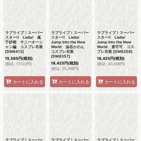
ラブライブ！スーパー
ラブライブ！スーパー
ラブライブ！スーパー
スター!! Liella! 嵐
スター!! Liella!
スター!! Liella!
千砂都 サニーオーシ
Jump Into the New
Jump Into the New
ャン編 コスプレ衣装
World 澁谷かのん
World 唐可可 コス
[
DM8413
]
コスプレ衣装
プレ衣装
[
DM8358
]
[
DM8357
]
15,565
円
(税別)
18,425
円
(税別)
18,425
円
(税別)
(
税込
:
17,122
円
)
(
税込
:
20,268
円
)
(
税込
:
20,268
円
)
カートに入れる
カートに入れる
カートに入れる
ラブライブ！スーパー
ラブライブ！スーパー
ラブライブ！スーパー