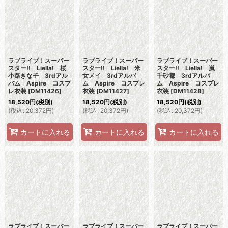
ラブライブ！スーパー
ラブライブ！スーパー
ラブライブ！スーパー
スター!! Liella! 桜
スター!! Liella! 米
スター!! Liella! 嵐
小路きな子 3rdアル
女メイ 3rdアルバ
千砂都 3rdアルバ
バム Aspire コスプ
ム Aspire コスプレ
ム Aspire コスプレ
レ衣装
[
DM11426
]
衣装
[
DM11427
]
衣装
[
DM11428
]
18,520
円
(税別)
18,520
円
(税別)
18,520
円
(税別)
(
税込
:
20,372
円
)
(
税込
:
20,372
円
)
(
税込
:
20,372
円
)
カートに入れる
カートに入れる
カートに入れる
ラブライブ！スーパー
ラブライブ！スーパー
ラブライブ！スーパー