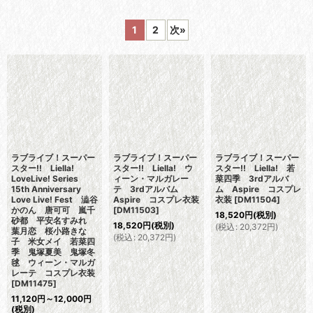
表示数
:
1
2
次
»
並び順
:
絞り込む
ラブライブ！スーパー
ラブライブ！スーパー
ラブライブ！スーパー
スター!! Liella!
スター!! Liella! ウ
スター!! Liella! 若
LoveLive! Series
ィーン・マルガレー
菜四季 3rdアルバ
15th Anniversary
テ 3rdアルバム
ム Aspire コスプレ
Love Live! Fest 澁谷
Aspire コスプレ衣装
衣装
[
DM11504
]
かのん 唐可可 嵐千
[
DM11503
]
18,520
円
(税別)
砂都 平安名すみれ
18,520
円
(税別)
(
税込
:
20,372
円
)
葉月恋 桜小路きな
(
税込
:
20,372
円
)
子 米女メイ 若菜四
季 鬼塚夏美 鬼塚冬
毬 ウィーン・マルガ
レーテ コスプレ衣装
[
DM11475
]
11,120
円
～12,000
円
(税別)