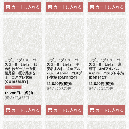
カートに入れる
カートに入れる
カートに入れる
ラブライブ！スーパー
ラブライブ！スーパー
ラブライブ！スーパー
スター!! Liella! ゆ
スター!! Liella! 平
スター!! Liella! 唐
めかわガーリー衣装
安名すみれ 3rdアル
可可 3rdアルバム
葉月恋 桜小路きな
バム Aspire コスプ
Aspire コスプレ衣装
子 コスプレ衣装
レ衣装
[
DM11424
]
[
DM11425
]
[
CG1986LRY
]
18,520
円
(税別)
18,520
円
(税別)
(
税込
:
20,372
円
)
(
税込
:
20,372
円
)
15,786
円
～
(税別)
(
税込
:
17,365
円
～
)
カートに入れる
カートに入れる
カートに入れる