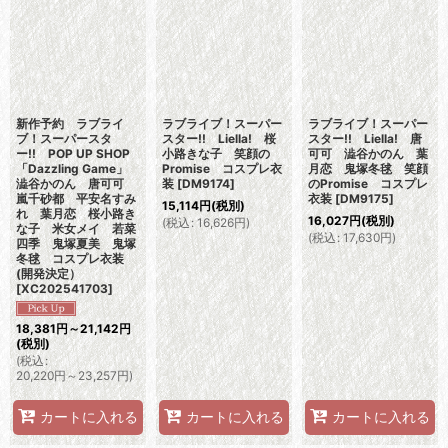
新作予約 ラブライ
ラブライブ！スーパー
ラブライブ！スーパー
ブ！スーパースタ
スター!! Liella! 桜
スター!! Liella! 唐
ー!! POP UP SHOP
小路きな子 笑顔の
可可 澁谷かのん 葉
「Dazzling Game」
Promise コスプレ衣
月恋 鬼塚冬毬 笑顔
澁谷かのん 唐可可
装
[
DM9174
]
のPromise コスプレ
嵐千砂都 平安名すみ
衣装
[
DM9175
]
15,114
円
(税別)
れ 葉月恋 桜小路き
16,027
円
(税別)
(
税込
:
16,626
円
)
な子 米女メイ 若菜
(
税込
:
17,630
円
)
四季 鬼塚夏美 鬼塚
冬毬 コスプレ衣装
(開発決定）
[
XC202541703
]
18,381
円
～21,142
円
(税別)
(
税込
:
20,220
円
～23,257
円
)
カートに入れる
カートに入れる
カートに入れる