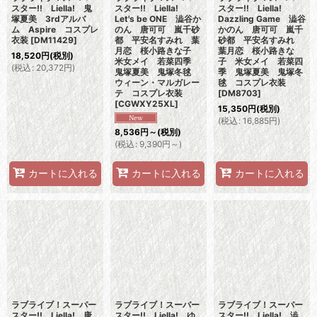
スター!! Liella! 鬼
スター!! Liella!
スター!! Liella!
塚夏美 3rdアルバ
Let's be ONE 澁谷か
Dazzling Game 澁谷
ム Aspire コスプレ
のん 唐可可 嵐千砂
かのん 唐可可 嵐千
衣装
[
DM11429
]
都 平安名すみれ 葉
砂都 平安名すみれ
月恋 桜小路きな子
葉月恋 桜小路きな
18,520
円
(税別)
米女メイ 若菜四季
子 米女メイ 若菜四
(
税込
:
20,372
円
)
鬼塚夏美 鬼塚冬毬
季 鬼塚夏美 鬼塚冬
ウィーン・マルガレー
毬 コスプレ衣装
テ コスプレ衣装
[
DM8703
]
[
CGWXY25XL
]
15,350
円
(税別)
(
税込
:
16,885
円
)
8,536
円
～
(税別)
(
税込
:
9,390
円
～
)
カートに入れる
カートに入れる
カートに入れる
ラブライブ！スーパー
ラブライブ！スーパー
ラブライブ！スーパー
スター!! Liella! 唐
スター!! Liella! ゆ
スター!! Liella! 澁