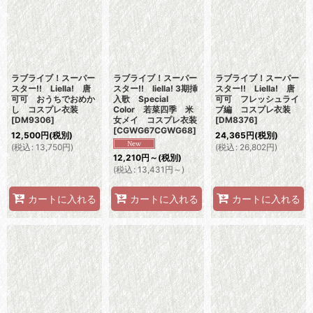
ラブライブ！スーパー
ラブライブ！スーパー
ラブライブ！スーパー
スター!! Liella! 唐
スター!! liella! 3期挿
スター!! Liella! 唐
可可 おうちでおめか
入歌 Special
可可 フレッシュライ
し コスプレ衣装
Color 若菜四季 米
ブ編 コスプレ衣装
[
DM9306
]
女メイ コスプレ衣装
[
DM8376
]
[
CGWG67CGWG68
]
12,500
円
(税別)
24,365
円
(税別)
(
税込
:
13,750
円
)
(
税込
:
26,802
円
)
12,210
円
～
(税別)
(
税込
:
13,431
円
～
)
カートに入れる
カートに入れる
カートに入れる