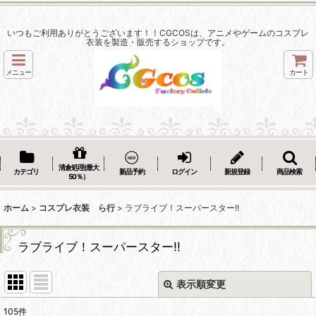
いつもご利用ありがとうございます！！CGCOSは、アニメやゲームのコスプレ
衣装を製造・販売するショップです。
メニュー
カート
清倉処理(最大
カテゴリ
新品予約
ログイン
新規登録
商品検索
50％）
ホーム
>
コスプレ衣装 ら行
>
ラブライブ！スーパースター!!
ラブライブ！スーパースター!!
表示順変更
閉じる
105
件