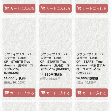
カートに入れる
カートに入れる
カートに入れる
ラブライブ！スーパー
ラブライブ！スーパー
ラブライブ！スーパー
スター!! Liella!
スター!! Liella!
スター!! Liella!
OP START!! True
OP START!! True
OP START!! True
dreams 唐可可 コ
dreams 葉月恋 コ
dreams 平安名すみ
スプレ衣装
スプレ衣装
[
DM9321
]
れ コスプレ衣装
[
DM9320
]
[
DM9322
]
14,660
円
(税別)
14,660
円
(税別)
14,660
円
(税別)
(
税込
:
16,126
円
)
(
税込
:
16,126
円
)
(
税込
:
16,126
円
)
カートに入れる
カートに入れる
カートに入れる