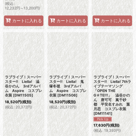
(
税込
:
12,232
円
～13,200
円
)
カートに入れる
カートに入れる
カートに入れる
ラブライブ！スーパー
ラブライブ！スーパー
ラブライブ！スーパー
スター!! Liella! 澁
スター!! Liella! 鬼
スター!! Liella! 7thラ
谷かのん 3rdアルバ
塚冬毬 3rdアルバ
イブテーマソング
ム Aspire コスプレ
ム Aspire コスプレ
「OPEN THE
衣装
[
DM11505
]
衣装
[
DM11506
]
G☆TE!!!」 澁谷かの
ん 唐可可 嵐千砂
18,520
円
(税別)
18,520
円
(税別)
都 平安名すみれ 葉
(
税込
:
20,372
円
)
(
税込
:
20,372
円
)
月恋 コスプレ衣装
[
DM11141
]
17,630
円
(税別)
(
税込
:
19,393
円
)