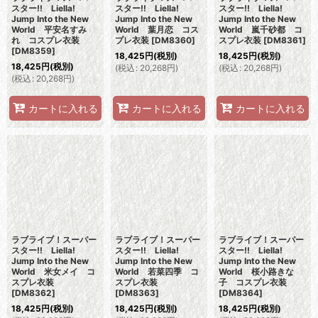
スター!! Liella!
スター!! Liella!
スター!! Liella!
Jump Into the New
Jump Into the New
Jump Into the New
World 平安名すみ
World 葉月恋 コス
World 嵐千砂都 コ
れ コスプレ衣装
プレ衣装
[
DM8360
]
スプレ衣装
[
DM8361
]
[
DM8359
]
18,425
円
(税別)
18,425
円
(税別)
18,425
円
(税別)
(
税込
:
20,268
円
)
(
税込
:
20,268
円
)
(
税込
:
20,268
円
)
カートに入れる
カートに入れる
カートに入れる
ラブライブ！スーパー
ラブライブ！スーパー
ラブライブ！スーパー
スター!! Liella!
スター!! Liella!
スター!! Liella!
Jump Into the New
Jump Into the New
Jump Into the New
World 米女メイ コ
World 若菜四季 コ
World 桜小路きな
スプレ衣装
スプレ衣装
子 コスプレ衣装
[
DM8362
]
[
DM8363
]
[
DM8364
]
18,425
円
(税別)
18,425
円
(税別)
18,425
円
(税別)