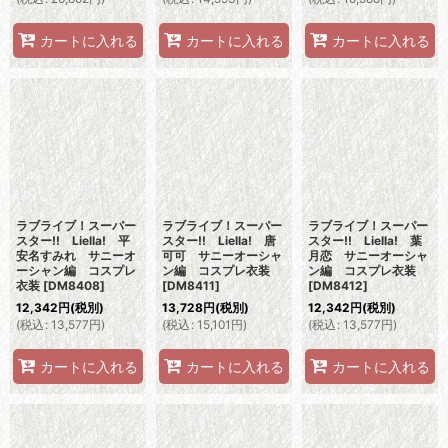
カートに入れる
カートに入れる
カートに入れる
ラブライブ！スーパー
ラブライブ！スーパー
ラブライブ！スーパー
スター!! Liella! 平
スター!! Liella! 唐
スター!! Liella! 葉
安名すみれ サニーオ
可可 サニーオーシャ
月恋 サニーオーシャ
ーシャン編 コスプレ
ン編 コスプレ衣装
ン編 コスプレ衣装
衣装
[
DM8408
]
[
DM8411
]
[
DM8412
]
12,342
円
(税別)
13,728
円
(税別)
12,342
円
(税別)
(
税込
:
13,577
円
)
(
税込
:
15,101
円
)
(
税込
:
13,577
円
)
カートに入れる
カートに入れる
カートに入れる