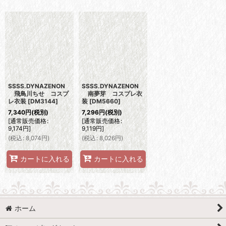
表示数
:
並び順
:
絞り込む
SSSS.DYNAZENON
SSSS.DYNAZENON
飛鳥川ちせ コスプ
南夢芽 コスプレ衣
レ衣装
[
DM3144
]
装
[
DM5660
]
7,340
円
(税別)
7,296
円
(税別)
[
通常販売価格
:
[
通常販売価格
:
9,174
円
]
9,119
円
]
(
税込
:
8,074
円
)
(
税込
:
8,026
円
)
カートに入れる
カートに入れる
ホーム