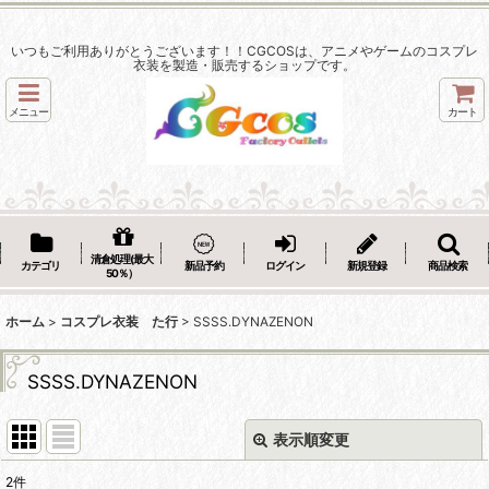
いつもご利用ありがとうございます！！CGCOSは、アニメやゲームのコスプレ
衣装を製造・販売するショップです。
メニュー
カート
清倉処理(最大
カテゴリ
新品予約
ログイン
新規登録
商品検索
50％）
ホーム
>
コスプレ衣装 た行
>
SSSS.DYNAZENON
SSSS.DYNAZENON
表示順変更
閉じる
2
件