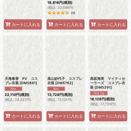
18,816
円
(税別)
(
税込
:
20,698
円
)
2
件
カートに入れる
カートに入れる
カートに入れる
天海春香 PV コス
高山紗代子 コスプレ
高坂海美 マイティセ
プレ衣装
[
DM5691
]
衣装
[
DM5762
]
ーラーズ コスプレ衣
装
[
DM5291
]
22,110
円
(税別)
13,728
円
(税別)
16,126
円
(税別)
(
税込
:
24,321
円
)
(
税込
:
15,101
円
)
(
税込
:
17,739
円
)
カートに入れる
カートに入れる
カートに入れる