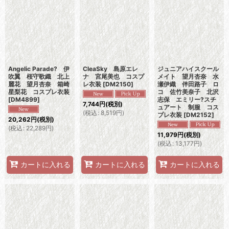
Angelic Parade? 伊
CleaSky 島原エレ
ジュニアハイスクール
吹翼 桜守歌織 北上
ナ 宮尾美也 コスプ
メイト 望月杏奈 水
麗花 望月杏奈 箱崎
レ衣装
[
DM2150
]
瀬伊織 伴田路子 ロ
星梨花 コスプレ衣装
コ 佐竹美奈子 北沢
[
DM4899
]
志保 エミリー?スチ
7,744
円
(税別)
ュアート 制服 コス
(
税込
:
8,519
円
)
プレ衣装
[
DM2152
]
20,262
円
(税別)
(
税込
:
22,289
円
)
11,979
円
(税別)
(
税込
:
13,177
円
)
カートに入れる
カートに入れる
カートに入れる