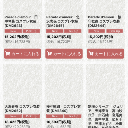
Parade d'amour 田
Parade d'amour 北
Parade d'amour 桜
中琴葉 コスプレ衣装
沢志保 コスプレ衣装
守歌織 コスプレ衣装
[
DM2643
]
[
DM2645
]
[
DM2644
]
15,202
円
(税別)
15,202
円
(税別)
15,202
円
(税別)
(
税込
:
16,723
円
)
(
税込
:
16,723
円
)
(
税込
:
16,723
円
)
カートに入れる
カートに入れる
カートに入れる
天海春香 コスプレ衣装
桜守歌織 コスプレ衣
制服シリーズ ジュリ
[
DM2652
]
装
[
DM1840
]
ア 天海春香 高山紗
代子 白石紬 宮尾美
也 田中琴葉 如月千
18,425
円
(税別)
10,593
円
(税別)
早 三浦あずさ 松田
(
税込
:
20,268
円
)
(
税込
:
11,653
円
)
亜利沙 佐竹美奈子