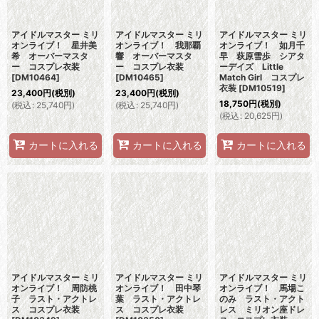
アイドルマスター ミリ
アイドルマスター ミリ
アイドルマスター ミリ
オンライブ！ 星井美
オンライブ！ 我那覇
オンライブ！ 如月千
希 オーバーマスタ
響 オーバーマスタ
早 萩原雪歩 シアタ
ー コスプレ衣装
ー コスプレ衣装
ーデイズ Little
[
DM10464
]
[
DM10465
]
Match Girl コスプレ
衣装
[
DM10519
]
23,400
円
(税別)
23,400
円
(税別)
18,750
円
(税別)
(
税込
:
25,740
円
)
(
税込
:
25,740
円
)
(
税込
:
20,625
円
)
カートに入れる
カートに入れる
カートに入れる
アイドルマスター ミリ
アイドルマスター ミリ
アイドルマスター ミリ
オンライブ！ 周防桃
オンライブ！ 田中琴
オンライブ！ 馬場こ
子 ラスト・アクトレ
葉 ラスト・アクトレ
のみ ラスト・アクト
ス コスプレ衣装
ス コスプレ衣装
レス ミリオン座ドレ