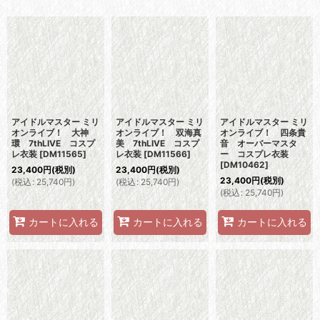
表示数
:
並び順
:
絞り込む
アイドルマスター ミリ
アイドルマスター ミリ
アイドルマスター ミリ
オンライブ！ 大神
オンライブ！ 双海真
オンライブ！ 四条貴
環 7thLIVE コスプ
美 7thLIVE コスプ
音 オーバーマスタ
レ衣装
[
DM11565
]
レ衣装
[
DM11566
]
ー コスプレ衣装
[
DM10462
]
23,400
円
(税別)
23,400
円
(税別)
23,400
円
(税別)
(
税込
:
25,740
円
)
(
税込
:
25,740
円
)
(
税込
:
25,740
円
)
カートに入れる
カートに入れる
カートに入れる