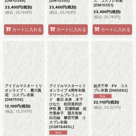
[
DM10349
]
[
DM10350
]
ス コスプレ衣装
[
DM10351
]
23,400
円
(税別)
23,400
円
(税別)
23,400
円
(税別)
(
税込
:
25,740
円
)
(
税込
:
25,740
円
)
(
税込
:
25,740
円
)
カートに入れる
カートに入れる
カートに入れる
アイドルマスター ミリ
アイドルマスターミリ
如月千早 PV コス
オンライブ！ 豊川風
オンライブ 4周年衣装
プレ衣装
[
DM5692
]
花 コスプレ衣装
ドリームプレリュー
[
DM7556
]
ド 春日 未来 木下
22,110
円
(税別)
ひなた 松田亜利沙
12,100
円
(税別)
(
税込
:
24,321
円
)
伊吹 翼 百瀬莉緒 佐
(
税込
:
13,310
円
)
竹美奈子 望月杏奈
白石紬 篠宮可憐 コ
スプレ衣装
[
CGR1849XL
]