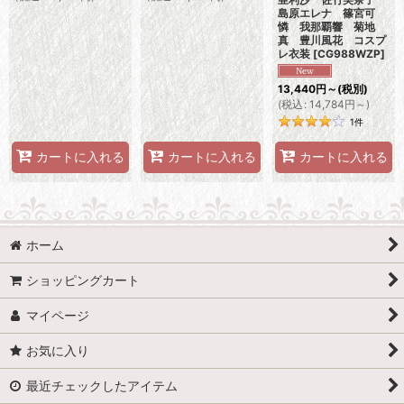
島原エレナ 篠宮可
憐 我那覇響 菊地
真 豊川風花 コスプ
レ衣装
[
CG988WZP
]
13,440
円
～
(税別)
(
税込
:
14,784
円
～
)
1
件
カートに入れる
カートに入れる
カートに入れる
ホーム
ショッピングカート
マイページ
お気に入り
最近チェックしたアイテム