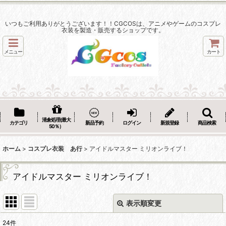
いつもご利用ありがとうございます！！CGCOSは、アニメやゲームのコスプレ
衣装を製造・販売するショップです。
メニュー
カート
清倉処理(最大
カテゴリ
新品予約
ログイン
新規登録
商品検索
50％）
ホーム
>
コスプレ衣装 あ行
>
アイドルマスター ミリオンライブ！
アイドルマスター ミリオンライブ！
表示順変更
閉じる
24
件