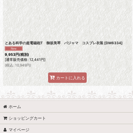
並び順
:
とある科学の超電磁砲T 御坂美琴 パジャマ コスプレ衣装
[
DM6334
]
9,953
円
(税別)
[
通常販売価格
:
12,441
円
]
(
税込
:
10,949
円
)
カートに入れる
ホーム
ショッピングカート
マイページ