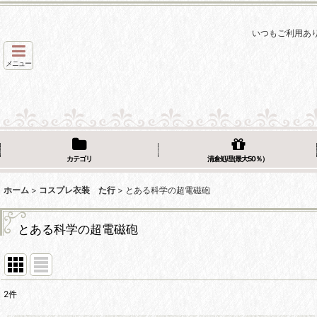
いつもご利用あ
メニュー
カテゴリ
清倉処理(最大50％）
ホーム
>
コスプレ衣装 た行
>
とある科学の超電磁砲
とある科学の超電磁砲
2
件
表示数
: