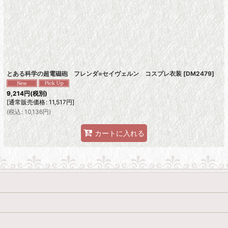
絞り込む
とある科学の超電磁砲 フレンダ=セイヴェルン コスプレ衣装
[
DM2479
]
9,214
円
(税別)
[
通常販売価格
:
11,517
円
]
(
税込
:
10,136
円
)
カートに入れる