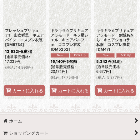
フレッシュプリキュ
キラキラ☆プリキュア
キラキラ☆プリキュア
ア! 山吹祈里 キュア
アラモード キラ星シ
アラモード 剣城あき
パイン コスプレ衣装
エル キュアパルフ
ら キュアショコラ
[
DM5734
]
ェ コスプレ衣装
私服 コスプレ衣装
[
DM5252
]
[
DM47
]
13,632
円
(税別)
[
通常販売価格
:
17,039
円
]
16,140
円
(税別)
5,342
円
(税別)
[
通常販売価格
:
[
通常販売価格
:
(
税込
:
14,996
円
)
20,174
円
]
6,677
円
]
(
税込
:
17,754
円
)
(
税込
:
5,877
円
)
カートに入れる
カートに入れる
カートに入れる
ホーム
ショッピングカート