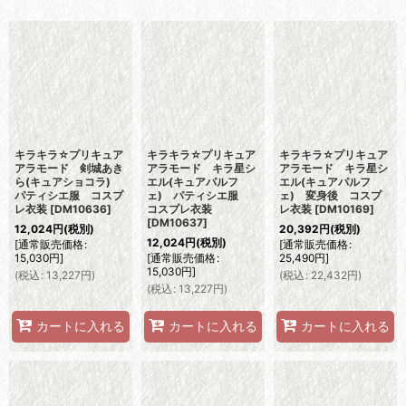
表示数
:
並び順
:
絞り込む
キラキラ☆プリキュア
キラキラ☆プリキュア
キラキラ☆プリキュア
アラモード 剣城あき
アラモード キラ星シ
アラモード キラ星シ
ら(キュアショコラ)
エル(キュアパルフ
エル(キュアパルフ
パティシエ服 コスプ
ェ) パティシエ服
ェ) 変身後 コスプ
レ衣装
[
DM10636
]
コスプレ衣装
レ衣装
[
DM10169
]
[
DM10637
]
12,024
円
(税別)
20,392
円
(税別)
12,024
円
(税別)
[
通常販売価格
:
[
通常販売価格
:
15,030
円
]
[
通常販売価格
:
25,490
円
]
15,030
円
]
(
税込
:
13,227
円
)
(
税込
:
22,432
円
)
(
税込
:
13,227
円
)
カートに入れる
カートに入れる
カートに入れる