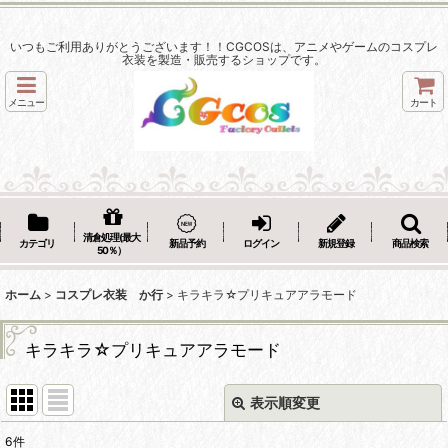
いつもご利用ありがとうございます！！CGCOSは、アニメやゲームのコスプレ
衣装を製造・販売するショップです。
メニュー
カート
清倉処理(最大
カテゴリ
新品予約
ログイン
新規登録
商品検索
50％）
ホーム
>
コスプレ衣装 か行
>
キラキラ☆プリキュアアラモード
キラキラ☆プリキュアアラモード
表示順変更
閉じる
6
件