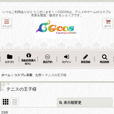
いつもご利用ありがとうございます！！CGCOSは、アニメやゲームのコスプレ
衣装を製造・販売するショップです。
メニュー
カート
清倉処理(最大
カテゴリ
新品予約
ログイン
新規登録
商品検索
50％）
ホーム
>
コスプレ衣装 た行
>
テニスの王子様
テニスの王子様
表示順変更
閉じる
23
件