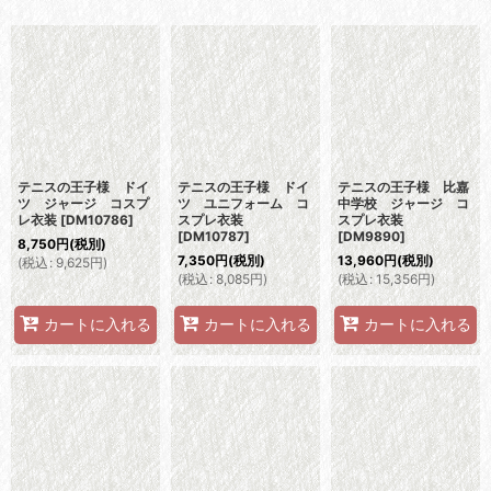
表示数
:
並び順
:
絞り込む
テニスの王子様 ドイ
テニスの王子様 ドイ
テニスの王子様 比嘉
ツ ジャージ コスプ
ツ ユニフォーム コ
中学校 ジャージ コ
レ衣装
[
DM10786
]
スプレ衣装
スプレ衣装
[
DM10787
]
[
DM9890
]
8,750
円
(税別)
7,350
円
(税別)
13,960
円
(税別)
(
税込
:
9,625
円
)
(
税込
:
8,085
円
)
(
税込
:
15,356
円
)
カートに入れる
カートに入れる
カートに入れる