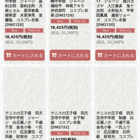
中学校 ジャージ 葵
峰中学校 ジャージ
17 ジャージ 徳川カ
剣太郎 葵剣太郎 天
橘桔平 神尾アキラ
ズヤ 入江奏多 鬼十
根ヒカル 黒羽春風
伊武深司 コスプレ衣
次郎 大和祐大 平等
樹希彦 木更津亮 首
装
[
DM2129
]
院鳳凰 越前リョー
藤聡 コスプレ衣装
ガ コスプレ衣装
[
DM2128
]
[
DM2130
]
18,425
円
(税別)
(
税込
:
20,268
円
)
18,425
円
(税別)
18,425
円
(税別)
(
税込
:
20,268
円
)
(
税込
:
20,268
円
)
カートに入れる
カートに入れる
カートに入れる
テニスの王子様 四天
テニスの王子様 四天
テニスの王子様 四天
宝寺中学校 ジャー
宝寺中学校 女子制
宝寺中学校 制服 白
ジ 白石蔵ノ介 千歳
服 コスプレ衣装
石蔵ノ介 千歳千里
千里 金色小春 一氏
[
DM2132
]
金色小春 一氏ユウ
ユウジ 忍足謙也 石
ジ 忍足謙也 石田
田銀 財前光 コスプ
銀 財前光 コスプレ
11,517
円
(税別)