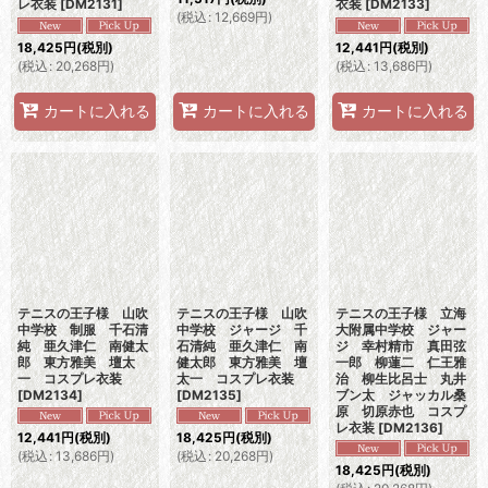
レ衣装
[
DM2131
]
衣装
[
DM2133
]
(
税込
:
12,669
円
)
18,425
円
(税別)
12,441
円
(税別)
(
税込
:
20,268
円
)
(
税込
:
13,686
円
)
カートに入れる
カートに入れる
カートに入れる
テニスの王子様 山吹
テニスの王子様 山吹
テニスの王子様 立海
中学校 制服 千石清
中学校 ジャージ 千
大附属中学校 ジャー
純 亜久津仁 南健太
石清純 亜久津仁 南
ジ 幸村精市 真田弦
郎 東方雅美 壇太
健太郎 東方雅美 壇
一郎 柳蓮二 仁王雅
一 コスプレ衣装
太一 コスプレ衣装
治 柳生比呂士 丸井
[
DM2134
]
[
DM2135
]
ブン太 ジャッカル桑
原 切原赤也 コスプ
レ衣装
[
DM2136
]
12,441
円
(税別)
18,425
円
(税別)
(
税込
:
13,686
円
)
(
税込
:
20,268
円
)
18,425
円
(税別)