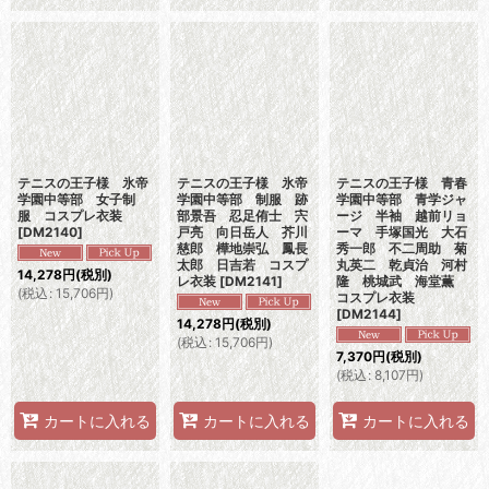
テニスの王子様 氷帝
テニスの王子様 氷帝
テニスの王子様 青春
学園中等部 女子制
学園中等部 制服 跡
学園中等部 青学ジャ
服 コスプレ衣装
部景吾 忍足侑士 宍
ージ 半袖 越前リョ
[
DM2140
]
戸亮 向日岳人 芥川
ーマ 手塚国光 大石
慈郎 樺地崇弘 鳳長
秀一郎 不二周助 菊
太郎 日吉若 コスプ
丸英二 乾貞治 河村
14,278
円
(税別)
レ衣装
[
DM2141
]
隆 桃城武 海堂薫
(
税込
:
15,706
円
)
コスプレ衣装
[
DM2144
]
14,278
円
(税別)
(
税込
:
15,706
円
)
7,370
円
(税別)
(
税込
:
8,107
円
)
カートに入れる
カートに入れる
カートに入れる