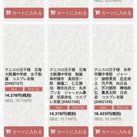
(
税込
:
20,268
円
)
カートに入れる
カートに入れる
カートに入れる
テニスの王子様 立海
テニスの王子様 立海
テニスの王子様 氷帝
大附属中学校 女子制
大附属中学校 制服
学園中等部 ジャー
服 コスプレ衣装
幸村精市 真田弦一
ジ 跡部景吾 忍足侑
[
DM2137
]
郎 柳蓮二 仁王雅
士 宍戸亮 向日岳
治 柳生比呂士 丸井
人 芥川慈郎 樺地崇
ブン太 ジャッカル桑
弘 鳳長太郎 日吉
14,278
円
(税別)
原 切原赤也 コスプ
若 コスプレ衣装
(
税込
:
15,706
円
)
レ衣装
[
DM2138
]
[
DM2139
]
14,278
円
(税別)
18,425
円
(税別)
(
税込
:
15,706
円
)
(
税込
:
20,268
円
)
カートに入れる
カートに入れる
カートに入れる