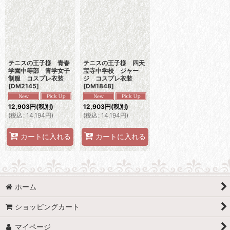
テニスの王子様 青春
テニスの王子様 四天
学園中等部 青学女子
宝寺中学校 ジャー
制服 コスプレ衣装
ジ コスプレ衣装
[
DM2145
]
[
DM1848
]
12,903
円
(税別)
12,903
円
(税別)
(
税込
:
14,194
円
)
(
税込
:
14,194
円
)
カートに入れる
カートに入れる
ホーム
ショッピングカート
マイページ