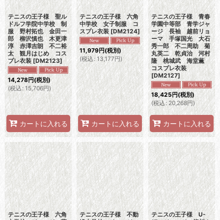
テニスの王子様 聖ル
テニスの王子様 六角
テニスの王子様 青春
ドルフ学院中学校 制
中学校 女子制服 コ
学園中等部 青学ジャ
服 野村拓也 金田一
スプレ衣装
[
DM2124
]
ージ 長袖 越前リョ
郎 柳沢慎也 木更津
ーマ 手塚国光 大石
淳 赤澤吉朗 不二裕
秀一郎 不二周助 菊
11,979
円
(税別)
太 観月はじめ コス
丸英二 乾貞治 河村
(
税込
:
13,177
円
)
プレ衣装
[
DM2123
]
隆 桃城武 海堂薫
コスプレ衣装
[
DM2127
]
14,278
円
(税別)
(
税込
:
15,706
円
)
18,425
円
(税別)
(
税込
:
20,268
円
)
カートに入れる
カートに入れる
カートに入れる
テニスの王子様 六角
テニスの王子様 不動
テニスの王子様 U-