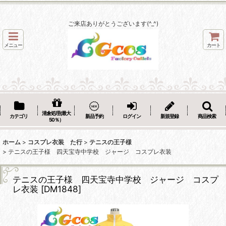
ご来店ありがとうございます(^_^)
メニュー
カート
清倉処理(最大
カテゴリ
新品予約
ログイン
新規登録
商品検索
50％）
ホーム
>
コスプレ衣装 た行
>
テニスの王子様
>
テニスの王子様 四天宝寺中学校 ジャージ コスプレ衣装
テニスの王子様 四天宝寺中学校 ジャージ コスプ
レ衣装
[
DM1848
]