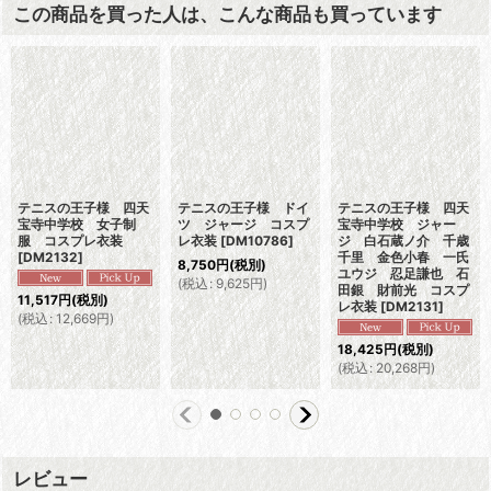
この商品を買った人は、こんな商品も買っています
テニスの王子様 四天
テニスの王子様 ドイ
テニスの王子様 四天
宝寺中学校 女子制
ツ ジャージ コスプ
宝寺中学校 ジャー
服 コスプレ衣装
レ衣装
[
DM10786
]
ジ 白石蔵ノ介 千歳
[
DM2132
]
千里 金色小春 一氏
8,750
円
(税別)
ユウジ 忍足謙也 石
(
税込
:
9,625
円
)
田銀 財前光 コスプ
11,517
円
(税別)
レ衣装
[
DM2131
]
(
税込
:
12,669
円
)
18,425
円
(税別)
(
税込
:
20,268
円
)
レビュー