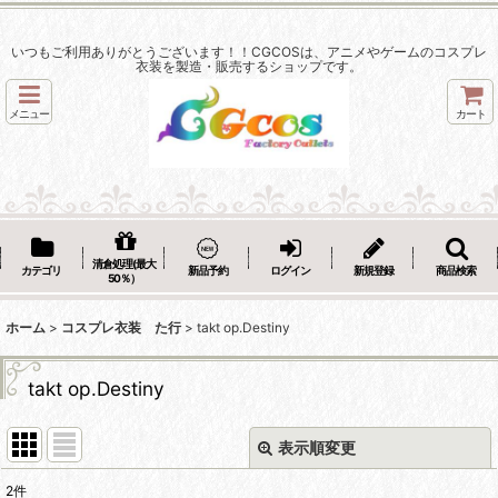
いつもご利用ありがとうございます！！CGCOSは、アニメやゲームのコスプレ
衣装を製造・販売するショップです。
メニュー
カート
清倉処理(最大
カテゴリ
新品予約
ログイン
新規登録
商品検索
50％）
ホーム
>
コスプレ衣装 た行
>
takt op.Destiny
takt op.Destiny
表示順変更
閉じる
2
件