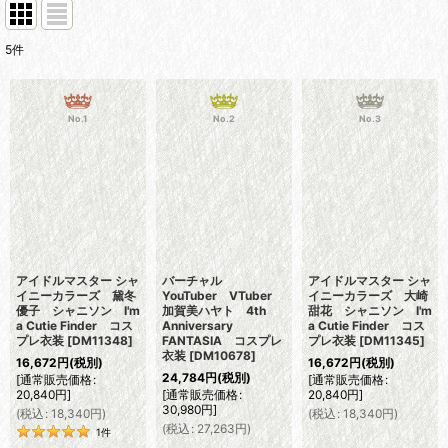
5
件
No.1
No.2
No.3
アイドルマスター シャ
バーチャル
アイドルマスター シャ
イニーカラーズ 黛冬
YouTuber VTuber
イニーカラーズ 大崎
優子 シャニソン I'm
加賀美ハヤト 4th
甜花 シャニソン I'm
a Cutie Finder コス
Anniversary
a Cutie Finder コス
プレ衣装
[
DM11348
]
FANTASIA コスプレ
プレ衣装
[
DM11345
]
衣装
[
DM10678
]
16,672
円
(税別)
16,672
円
(税別)
24,784
円
(税別)
[
通常販売価格
:
[
通常販売価格
:
20,840
円
]
[
通常販売価格
:
20,840
円
]
30,980
円
]
(
税込
:
18,340
円
)
(
税込
:
18,340
円
)
(
税込
:
27,263
円
)
1
件