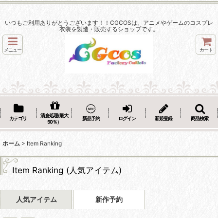
いつもご利用ありがとうございます！！CGCOSは、アニメやゲームのコスプレ
衣装を製造・販売するショップです。
メニュー
カート
清倉処理(最大
カテゴリ
新品予約
ログイン
新規登録
商品検索
50％）
ホーム
>
Item Ranking
Item Ranking
(
人気アイテム
)
人気アイテム
新作予約