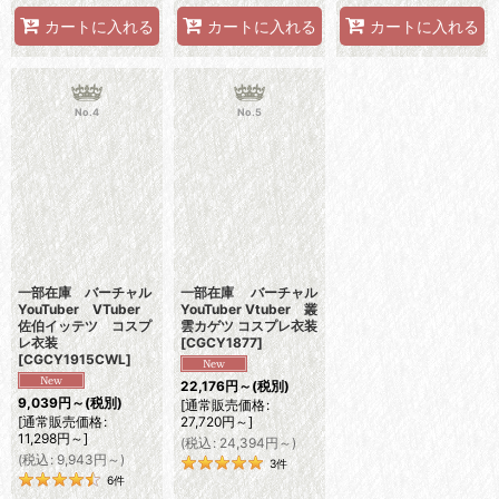
カートに入れる
カートに入れる
カートに入れる
No.4
No.5
一部在庫 バーチャル
一部在庫 バーチャル
YouTuber VTuber
YouTuber Vtuber 叢
佐伯イッテツ コスプ
雲カゲツ コスプレ衣装
レ衣装
[
CGCY1877
]
[
CGCY1915CWL
]
22,176
円
～
(税別)
9,039
円
～
(税別)
[
通常販売価格
:
[
通常販売価格
:
27,720
円
～
]
11,298
円
～
]
(
税込
:
24,394
円
～
)
(
税込
:
9,943
円
～
)
3
件
6
件