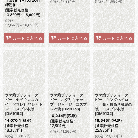
11,088
円
～15,120
円
(
税込
:
17,831
円
)
(
税込
:
14,550
円
)
(税別)
[
通常販売価格
:
13,860
円
～18,900
円
]
(
税込
:
12,197
円
～16,632
円
)
カートに入れる
カートに入れる
カートに入れる
ウマ娘プリティーダー
ウマ娘プリティーダー
ウマ娘プリティーダー
ビー セイウンスカ
ビー オグリキャッ
ビー キングヘイロ
イ ソワレ?ド?シャト
プ ジャージ コスプ
ー 白く気高き激励の
ン コスプレ衣装
レ衣装
[
DM9128
]
装 コスプレ衣装
[
DM9192
]
[
DM9132
]
10,244
円
(税別)
14,670
円
(税別)
18,348
円
(税別)
[
通常販売価格
:
[
通常販売価格
:
12,804
円
]
[
通常販売価格
:
18,337
円
]
22,935
円
]
(
税込
:
11,269
円
)
(
税込
:
16,137
円
)
(
税込
:
20,183
円
)