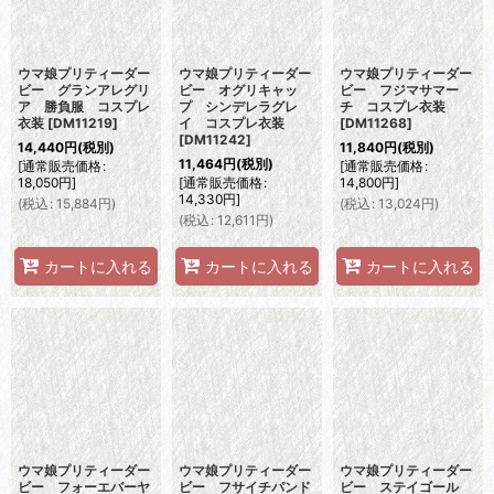
ウマ娘プリティーダー
ウマ娘プリティーダー
ウマ娘プリティーダー
ビー グランアレグリ
ビー オグリキャッ
ビー フジマサマー
ア 勝負服 コスプレ
プ シンデレラグレ
チ コスプレ衣装
衣装
[
DM11219
]
イ コスプレ衣装
[
DM11268
]
[
DM11242
]
14,440
円
(税別)
11,840
円
(税別)
11,464
円
(税別)
[
通常販売価格
:
[
通常販売価格
:
18,050
円
]
[
通常販売価格
:
14,800
円
]
14,330
円
]
(
税込
:
15,884
円
)
(
税込
:
13,024
円
)
(
税込
:
12,611
円
)
カートに入れる
カートに入れる
カートに入れる
ウマ娘プリティーダー
ウマ娘プリティーダー
ウマ娘プリティーダー
ビー フォーエバーヤ
ビー フサイチパンド
ビー ステイゴール