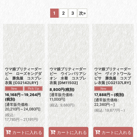
表示数
:
1
2
3
次
»
並び順
:
絞り込む
ウマ娘プリティーダー
ウマ娘プリティーダー
ウマ娘プリティーダー
ビー ローズキングダ
ビー ウインバリアシ
ビー ヴィクトワール
ム 勝負服 コスプレ
オン 水着 コスプレ
ピサ 勝負服 コスプ
衣装
[
CG2142LRY
]
衣装
[
DM11502
]
レ衣装
[
CG2137LRY
]
8,800
円
(税別)
[
通常販売価格
:
16,168
円
～19,264
円
17,888
円
～
(税別)
11,000
円
]
(税別)
[
通常販売価格
:
[
通常販売価格
:
22,360
円
～
]
(
税込
:
9,680
円
)
20,210
円
～24,080
円
]
(
税込
:
19,677
円
～
)
(
税込
:
17,785
円
～21,191
円
)
カートに入れる
カートに入れる
カートに入れる