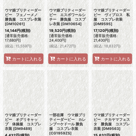
ウマ娘プリティーダー
ウマ娘プリティーダー
ウマ娘プリティーダー
ビー フェノーメノ
ビー エスポワールシ
ビー ヴィブロス 私
勝負服 コスプレ衣装
チー 勝負服 コスプ
服 コスプレ衣装
[
DM10261
]
レ衣装
[
DM10654
]
[
DM9595
]
14,144
円
(税別)
19,520
円
(税別)
17,120
円
(税別)
[
通常販売価格
:
[
通常販売価格
:
[
通常販売価格
:
17,680
円
]
24,400
円
]
21,400
円
]
(
税込
:
15,559
円
)
(
税込
:
21,472
円
)
(
税込
:
18,832
円
)
カートに入れる
カートに入れる
カートに入れる
ウマ娘プリティーダー
一部在庫 ウマ娘プリ
ウマ娘プリティーダー
ビー オグリキャッ
ティーダービー カレ
ビー ナカヤマフェス
プ 体操服 コスプレ
ンブーケドール 勝負
タ 勝負服 コスプレ
衣装
[
DM9489
]
服 コスプレ衣装
衣装
[
DM9563
]
[
CG1959ZS
]
4,432
円
(税別)
15,632
円
(税別)