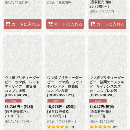
[
通常販売価格
:
(
税込
:
17,521
円
)
(
税込
:
19,976
円
)
23,736
円
～
]
(
税込
:
20,888
円
～
)
カートに入れる
カートに入れる
カートに入れる
ウマ娘プリティーダー
ウマ娘プリティーダー
ウマ娘プリティーダー
ビー ウマ娘 レッド
ビー ウマ娘 フサイ
ビー 波間のエメラル
ディザイア 勝負服
チパンドラ 勝負服
ド サイレンススズ
コスプレ衣装
コスプレ衣装
カ コスプレ衣装
[
CG2104CWL
]
[
CGX2052LRY
]
[
CG2079CWL
]
16,736
円
～
(税別)
15,975
円
～
(税別)
11,047
円
(税別)
[
通常販売価格
:
[
通常販売価格
:
[
通常販売価格
:
20,919
円
～
]
19,968
円
～
]
13,808
円
]
(
税込
:
18,410
円
～
)
(
税込
:
17,573
円
～
)
(
税込
:
12,152
円
)
1
件
1
件