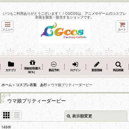
いつもご利用ありがとうございます！！CGCOSは、アニメやゲームのコスプレ
衣装を製造・販売するショップです。
メニュー
カート
清倉処理(最大
カテゴリ
新品予約
ログイン
新規登録
商品検索
50％）
ホーム
>
コスプレ衣装 あ行
>
ウマ娘プリティーダービー
ウマ娘プリティーダービー
表示順変更
閉じる
149
件