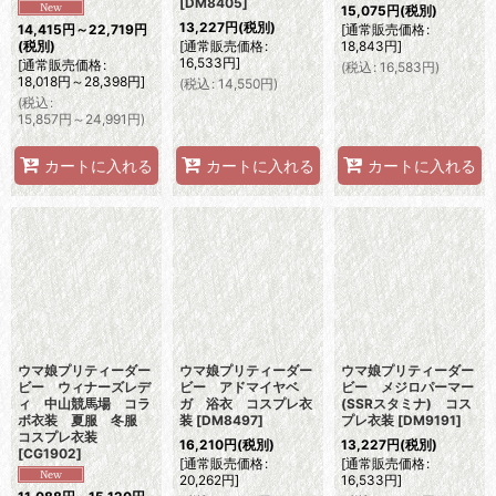
[
DM8405
]
15,075
円
(税別)
13,227
円
(税別)
[
通常販売価格
:
14,415
円
～22,719
円
[
通常販売価格
:
18,843
円
]
(税別)
16,533
円
]
[
通常販売価格
:
(
税込
:
16,583
円
)
18,018
円
～28,398
円
]
(
税込
:
14,550
円
)
(
税込
:
15,857
円
～24,991
円
)
カートに入れる
カートに入れる
カートに入れる
ウマ娘プリティーダー
ウマ娘プリティーダー
ウマ娘プリティーダー
ビー ウィナーズレデ
ビー アドマイヤベ
ビー メジロパーマー
ィ 中山競馬場 コラ
ガ 浴衣 コスプレ衣
(SSRスタミナ) コス
ボ衣装 夏服 冬服
装
[
DM8497
]
プレ衣装
[
DM9191
]
コスプレ衣装
16,210
円
(税別)
13,227
円
(税別)
[
CG1902
]
[
通常販売価格
:
[
通常販売価格
:
20,262
円
]
16,533
円
]