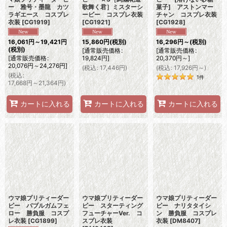
ー 雅号・墨龍 カツ
歌舞く君］ミスターシ
菓子] アストンマー
ラギエース コスプレ
ービー コスプレ衣装
チャン コスプレ衣装
衣装
[
CG1919
]
[
CG1921
]
[
CG1928
]
16,061
円
～19,421
円
15,860
円
(税別)
16,296
円
～
(税別)
(税別)
[
通常販売価格
:
[
通常販売価格
:
[
通常販売価格
:
19,824
円
]
20,370
円
～
]
20,076
円
～24,276
円
]
(
税込
:
17,446
円
)
(
税込
:
17,926
円
～
)
(
税込
:
1
件
17,668
円
～21,364
円
)
カートに入れる
カートに入れる
カートに入れる
ウマ娘プリティーダー
ウマ娘プリティーダー
ウマ娘プリティーダー
ビー バブルガムフェ
ビー スターティング
ビー ナリタタイシ
ロー 勝負服 コスプ
フューチャーVer. コ
ン 勝負服 コスプレ
レ衣装
[
CG1899
]
スプレ衣装
衣装
[
DM8407
]