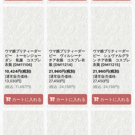
ウマ娘プリティーダー
ウマ娘プリティーダー
ウマ娘プリティーダー
ビー トーセンジョー
ビー ヴィルシーナ
ビー シュヴァルグラ
ダン 私服 コスプレ
チア衣装 コスプレ衣
ン チア衣装 コスプレ
衣装
[
DM11106
]
装
[
DM11214
]
衣装
[
DM11215
]
10,424
円
(税別)
21,960
円
(税別)
21,960
円
(税別)
[
通常販売価格
:
[
通常販売価格
:
[
通常販売価格
:
13,030
円
]
27,450
円
]
27,450
円
]
(
税込
:
11,467
円
)
(
税込
:
24,156
円
)
(
税込
:
24,156
円
)
カートに入れる
カートに入れる
カートに入れる