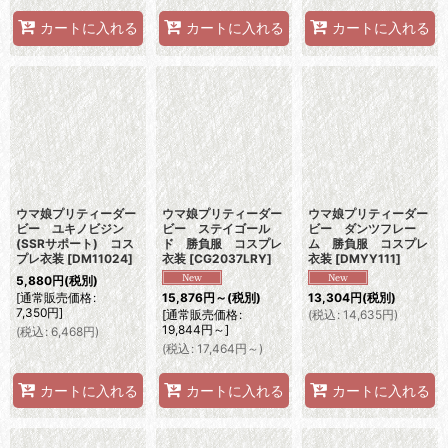
カートに入れる
カートに入れる
カートに入れる
ウマ娘プリティーダー
ウマ娘プリティーダー
ウマ娘プリティーダー
ビー ユキノビジン
ビー ステイゴール
ビー ダンツフレー
(SSRサポート) コス
ド 勝負服 コスプレ
ム 勝負服 コスプレ
プレ衣装
[
DM11024
]
衣装
[
CG2037LRY
]
衣装
[
DMYY111
]
5,880
円
(税別)
[
通常販売価格
:
15,876
円
～
(税別)
13,304
円
(税別)
7,350
円
]
[
通常販売価格
:
(
税込
:
14,635
円
)
19,844
円
～
]
(
税込
:
6,468
円
)
(
税込
:
17,464
円
～
)
カートに入れる
カートに入れる
カートに入れる