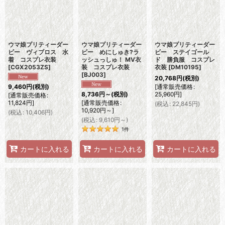
ウマ娘プリティーダー
ウマ娘プリティーダー
ウマ娘プリティーダー
ビー ヴィブロス 水
ビー めにしゅき?ラ
ビー ステイゴール
着 コスプレ衣装
ッシュっしゅ！ MV衣
ド 勝負服 コスプレ
[
CGX2053ZS
]
装 コスプレ衣装
衣装
[
DM10195
]
[
BJ003
]
20,768
円
(税別)
[
通常販売価格
:
9,460
円
(税別)
25,960
円
]
8,736
円
～
(税別)
[
通常販売価格
:
11,824
円
]
[
通常販売価格
:
(
税込
:
22,845
円
)
10,920
円
～
]
(
税込
:
10,406
円
)
(
税込
:
9,610
円
～
)
1
件
カートに入れる
カートに入れる
カートに入れる