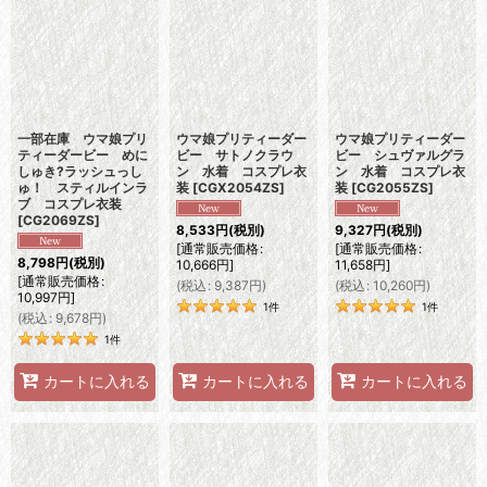
一部在庫 ウマ娘プリ
ウマ娘プリティーダー
ウマ娘プリティーダー
ティーダービー めに
ビー サトノクラウ
ビー シュヴァルグラ
しゅき?ラッシュっし
ン 水着 コスプレ衣
ン 水着 コスプレ衣
ゅ！ スティルインラ
装
[
CGX2054ZS
]
装
[
CG2055ZS
]
ブ コスプレ衣装
[
CG2069ZS
]
8,533
円
(税別)
9,327
円
(税別)
[
通常販売価格
:
[
通常販売価格
:
8,798
円
(税別)
10,666
円
]
11,658
円
]
[
通常販売価格
:
(
税込
:
9,387
円
)
(
税込
:
10,260
円
)
10,997
円
]
1
件
1
件
(
税込
:
9,678
円
)
1
件
カートに入れる
カートに入れる
カートに入れる