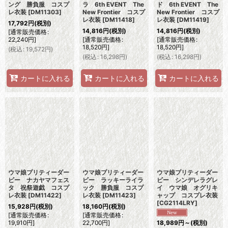
ング 勝負服 コスプ
ラ 6th EVENT The
ド 6th EVENT The
レ衣装
[
DM11303
]
New Frontier コスプ
New Frontier コスプ
レ衣装
[
DM11418
]
レ衣装
[
DM11419
]
17,792
円
(税別)
14,816
円
(税別)
14,816
円
(税別)
[
通常販売価格
:
22,240
円
]
[
通常販売価格
:
[
通常販売価格
:
18,520
円
]
18,520
円
]
(
税込
:
19,572
円
)
(
税込
:
16,298
円
)
(
税込
:
16,298
円
)
カートに入れる
カートに入れる
カートに入れる
ウマ娘プリティーダー
ウマ娘プリティーダー
ウマ娘プリティーダー
ビー ナカヤマフェス
ビー ラッキーライラ
ビー シンデレラグレ
タ 祝祭遊戯 コスプ
ック 勝負服 コスプ
イ ウマ娘 オグリキ
レ衣装
[
DM11422
]
レ衣装
[
DM11423
]
ャップ コスプレ衣装
[
CG2114LRY
]
15,928
円
(税別)
18,160
円
(税別)
[
通常販売価格
:
[
通常販売価格
:
19,910
円
]
22,700
円
]
18,989
円
～
(税別)