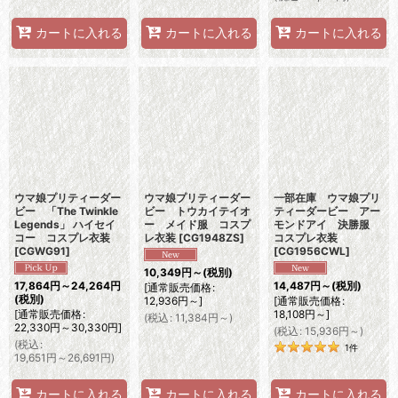
カートに入れる
カートに入れる
カートに入れる
ウマ娘プリティーダー
ウマ娘プリティーダー
一部在庫 ウマ娘プリ
ビー 「The Twinkle
ビー トウカイテイオ
ティーダービー アー
Legends」 ハイセイ
ー メイド服 コスプ
モンドアイ 決勝服
コー コスプレ衣装
レ衣装
[
CG1948ZS
]
コスプレ衣装
[
CGWG91
]
[
CG1956CWL
]
10,349
円
～
(税別)
17,864
円
～24,264
円
14,487
円
～
(税別)
[
通常販売価格
:
(税別)
12,936
円
～
]
[
通常販売価格
:
[
通常販売価格
:
18,108
円
～
]
(
税込
:
11,384
円
～
)
22,330
円
～30,330
円
]
(
税込
:
15,936
円
～
)
(
税込
:
1
件
19,651
円
～26,691
円
)
カートに入れる
カートに入れる
カートに入れる