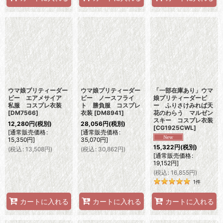
ウマ娘プリティーダー
ウマ娘プリティーダー
「一部在庫あり」ウマ
ビー エアメサイア
ビー ノースフライ
娘プリティーダービ
私服 コスプレ衣装
ト 勝負服 コスプレ
ー ふりさけみれば天
[
DM7566
]
衣装
[
DM8941
]
花のわらう マルゼン
スキー コスプレ衣装
12,280
円
(税別)
28,056
円
(税別)
[
CG1925CWL
]
[
通常販売価格
:
[
通常販売価格
:
15,350
円
]
35,070
円
]
15,322
円
(税別)
(
税込
:
13,508
円
)
(
税込
:
30,862
円
)
[
通常販売価格
:
19,152
円
]
(
税込
:
16,855
円
)
1
件
カートに入れる
カートに入れる
カートに入れる