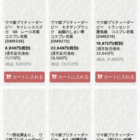
ウマ娘プリティーダー
ウマ娘プリティーダー
ウマ娘プリティーダー
ビー サイレンススズ
ビー キタサンブラッ
ビー トランセンド
カ GII レース衣装
ク 結願のしまい華
勝負服 コスプレ衣装
コスプレ衣装
コスプレ衣装
[
DM9274
]
[
DM9336
]
[
DM9272
]
19,872
円
(税別)
8,936
円
(税別)
22,848
円
(税別)
[
通常販売価格
:
[
通常販売価格
:
[
通常販売価格
:
24,840
円
]
11,170
円
]
28,560
円
]
(
税込
:
21,860
円
)
(
税込
:
9,830
円
)
(
税込
:
25,133
円
)
カートに入れる
カートに入れる
カートに入れる
「一部在庫あり」 ウ
ウマ娘プリティーダー
ウマ娘プリティーダー
マ娘プリティーダービ
ビー ★3［絢爛花道
ビー [溶けない砂糖