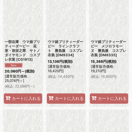
一部在庫 ウマ娘プリ
ウマ娘プリティーダー
ウマ娘プリティーダー
ティーダービー 花
ビー ラインクラフ
ビー メジロラモー
形・弥栄之翠 サトノ
ト 勝負服 コスプレ
ヌ 勝負服 コスプレ
ダイヤモンド コスプ
衣装
[
DM9334
]
衣装
[
DM9335
]
レ衣装
[
CG1913
]
13,136
円
(税別)
15,368
円
(税別)
[
通常販売価格
:
[
通常販売価格
:
16,420
円
]
19,210
円
]
20,060
円
～
(税別)
[
通常販売価格
:
(
税込
:
14,450
円
)
(
税込
:
16,905
円
)
25,074
円
～
]
(
税込
:
22,066
円
～
)
カートに入れる
カートに入れる
カートに入れる