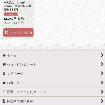
ー?ボム Cherri
Bomb コスプレ衣装
[
DM5587
]
12,342
円
(税別)
(
税込
:
13,577
円
)
カートに入れる
ホーム
ショッピングカート
マイページ
お気に入り
最近チェックしたアイテム
特定商取引法表示