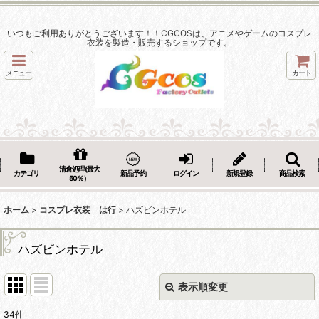
いつもご利用ありがとうございます！！CGCOSは、アニメやゲームのコスプレ
衣装を製造・販売するショップです。
メニュー
カート
清倉処理(最大
カテゴリ
新品予約
ログイン
新規登録
商品検索
50％）
ホーム
>
コスプレ衣装 は行
>
ハズビンホテル
ハズビンホテル
表示順変更
閉じる
34
件