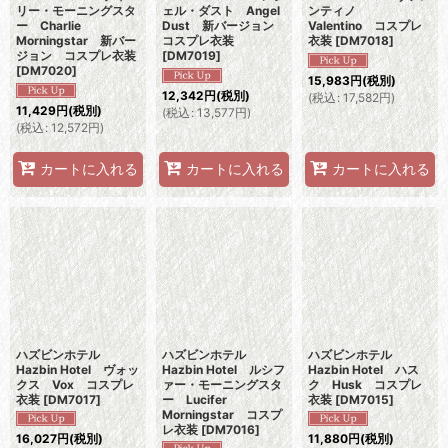
リー・モーニングスタ
ェル・ダスト Angel
ンティノ
ー Charlie
Dust 新バージョン
Valentino コスプレ
Morningstar 新バー
コスプレ衣装
衣装
[
DM7018
]
ジョン コスプレ衣装
[
DM7019
]
[
DM7020
]
15,983
円
(税別)
12,342
円
(税別)
(
税込
:
17,582
円
)
11,429
円
(税別)
(
税込
:
13,577
円
)
(
税込
:
12,572
円
)
カートに入れる
カートに入れる
カートに入れる
ハズビンホテル
ハズビンホテル
ハズビンホテル
Hazbin Hotel ヴォッ
Hazbin Hotel ルシフ
Hazbin Hotel ハス
クス Vox コスプレ
ァー・モーニングスタ
ク Husk コスプレ
衣装
[
DM7017
]
ー Lucifer
衣装
[
DM7015
]
Morningstar コスプ
レ衣装
[
DM7016
]
16,027
円
(税別)
11,880
円
(税別)