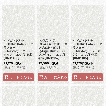
表示数
:
並び順
:
絞り込む
ハズビンホテル
ハズビンホテル
ハズビンホテル
（Hazbin Hotel） ア
（Hazbin Hotel） エ
（Hazbin Hotel） ア
ラスター
ンジェル・ダスト
ラスター
（Alastor） バレン
（Angel Dust） バ
（Alastor） シーズ
タイン コスプレ衣装
レンタイン コスプレ
ン2 コスプレ衣装
[
DM11455
]
衣装
[
DM11157
]
[
DM11185
]
21,170
円
(税別)
22,560
円
(税別)
21,170
円
(税別)
(
税込
:
23,287
円
)
(
税込
:
24,816
円
)
(
税込
:
23,287
円
)
カートに入れる
カートに入れる
カートに入れる