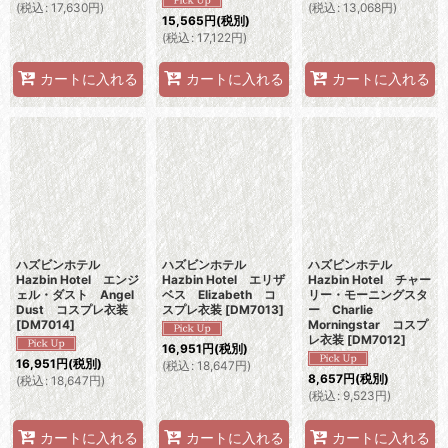
(
税込
:
17,630
円
)
(
税込
:
13,068
円
)
15,565
円
(税別)
(
税込
:
17,122
円
)
カートに入れる
カートに入れる
カートに入れる
ハズビンホテル
ハズビンホテル
ハズビンホテル
Hazbin Hotel エンジ
Hazbin Hotel エリザ
Hazbin Hotel チャー
ェル・ダスト Angel
ベス Elizabeth コ
リー・モーニングスタ
Dust コスプレ衣装
スプレ衣装
[
DM7013
]
ー Charlie
[
DM7014
]
Morningstar コスプ
レ衣装
[
DM7012
]
16,951
円
(税別)
16,951
円
(税別)
(
税込
:
18,647
円
)
8,657
円
(税別)
(
税込
:
18,647
円
)
(
税込
:
9,523
円
)
カートに入れる
カートに入れる
カートに入れる