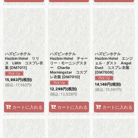
ハズビンホテル
ハズビンホテル
ハズビンホテル
Hazbin Hotel リリ
Hazbin Hotel チャー
Hazbin Hotel エンジ
ス Lilith コスプレ衣
リー・モーニングスタ
ェル・ダスト Angel
装
[
DM7011
]
ー Charlie
Dust コスプレ衣装
Morningstar コスプ
[
DM7009
]
レ衣装
[
DM7010
]
15,983
円
(税別)
14,146
円
(税別)
(
税込
:
17,582
円
)
12,298
円
(税別)
(
税込
:
15,561
円
)
(
税込
:
13,528
円
)
カートに入れる
カートに入れる
カートに入れる