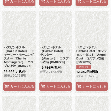
カートに入れる
カートに入れる
カートに入れる
ハズビンホテル
ハズビンホテル
ハズビンホテル
（Hazbin Hotel） チ
（Hazbin Hotel） ア
Hazbin Hotel エンジ
ャーリー・モーニング
ラスター
ェル・ダスト Angel
スター（Charlie
（Alastor） コスプ
Dust コスプレ衣装
Morningstar） コス
レ衣装
[
DM8728
]
[
DM7025
]
プレ衣装
[
DM8727
]
19,756
円
(税別)
18,843
円
(税別)
(
税込
:
21,732
円
)
12,342
円
(税別)
(
税込
:
20,728
円
)
(
税込
:
13,577
円
)
カートに入れる
カートに入れる
カートに入れる