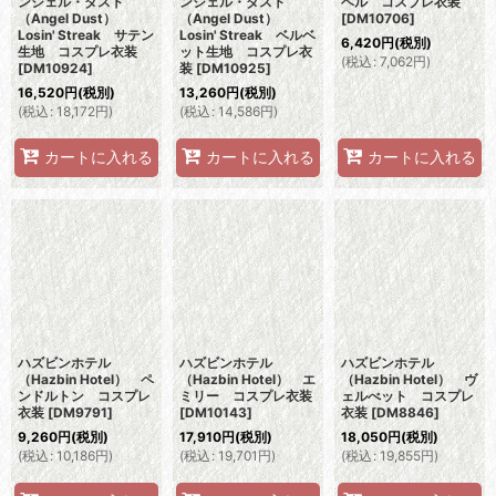
ンジェル・ダスト
ンジェル・ダスト
ベル コスプレ衣装
（Angel Dust）
（Angel Dust）
[
DM10706
]
Losin' Streak サテン
Losin' Streak ベルベ
6,420
円
(税別)
生地 コスプレ衣装
ット生地 コスプレ衣
(
税込
:
7,062
円
)
[
DM10924
]
装
[
DM10925
]
16,520
円
(税別)
13,260
円
(税別)
(
税込
:
18,172
円
)
(
税込
:
14,586
円
)
カートに入れる
カートに入れる
カートに入れる
ハズビンホテル
ハズビンホテル
ハズビンホテル
（Hazbin Hotel） ペ
（Hazbin Hotel） エ
（Hazbin Hotel） ヴ
ンドルトン コスプレ
ミリー コスプレ衣装
ェルべット コスプレ
衣装
[
DM9791
]
[
DM10143
]
衣装
[
DM8846
]
9,260
円
(税別)
17,910
円
(税別)
18,050
円
(税別)
(
税込
:
10,186
円
)
(
税込
:
19,701
円
)
(
税込
:
19,855
円
)