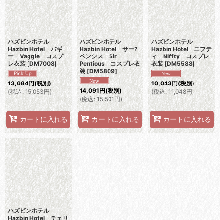
ハズビンホテル
ハズビンホテル
ハズビンホテル
Hazbin Hotel バギ
Hazbin Hotel サー?
Hazbin Hotel ニフテ
ー Vaggie コスプ
ペンシス Sir
ィ Niffty コスプレ
レ衣装
[
DM7008
]
Pentious コスプレ衣
衣装
[
DM5588
]
装
[
DM5809
]
13,684
円
(税別)
10,043
円
(税別)
14,091
円
(税別)
(
税込
:
15,053
円
)
(
税込
:
11,048
円
)
(
税込
:
15,501
円
)
カートに入れる
カートに入れる
カートに入れる
ハズビンホテル
Hazbin Hotel チェリ