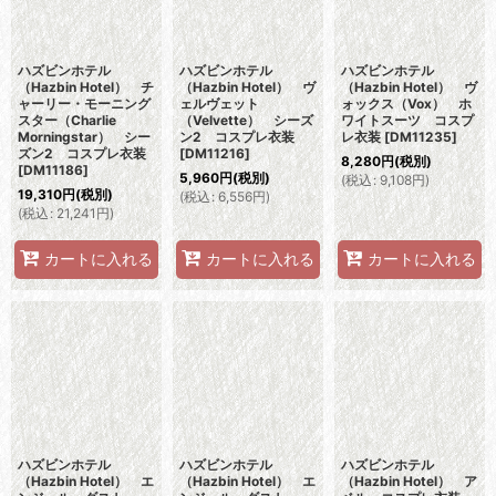
ハズビンホテル
ハズビンホテル
ハズビンホテル
（Hazbin Hotel） チ
（Hazbin Hotel） ヴ
（Hazbin Hotel） ヴ
ャーリー・モーニング
ェルヴェット
ォックス（Vox） ホ
スター（Charlie
（Velvette） シーズ
ワイトスーツ コスプ
Morningstar） シー
ン2 コスプレ衣装
レ衣装
[
DM11235
]
ズン2 コスプレ衣装
[
DM11216
]
8,280
円
(税別)
[
DM11186
]
5,960
円
(税別)
(
税込
:
9,108
円
)
19,310
円
(税別)
(
税込
:
6,556
円
)
(
税込
:
21,241
円
)
カートに入れる
カートに入れる
カートに入れる
ハズビンホテル
ハズビンホテル
ハズビンホテル
（Hazbin Hotel） エ
（Hazbin Hotel） エ
（Hazbin Hotel） ア