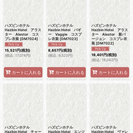
ハズビンホテル
ハズビンホテル
ハズビンホテル
Hazbin Hotel アラス
Hazbin Hotel バギ
Hazbin Hotel アラス
ター Alastor コス
ー Vaggie コスプ
ター Alastor 新バ
プレ衣装
[
DM7024
]
レ衣装
[
DM7023
]
ージョン コスプレ衣
装
[
DM7022
]
15,521
円
(税別)
8,657
円
(税別)
16,401
円
(税別)
(
税込
:
17,074
円
)
(
税込
:
9,523
円
)
(
税込
:
18,042
円
)
カートに入れる
カートに入れる
カートに入れる
ハズビンホテル
ハズビンホテル
ハズビンホテル
Hazbin Hotel チャー
Hazbin Hotel エンジ
Hazbin Hotel ヴァレ