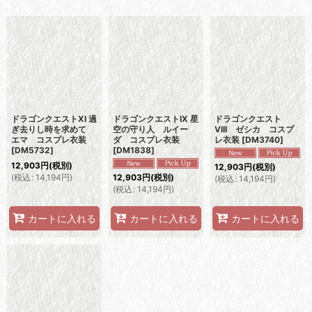
表示数
:
並び順
:
絞り込む
ドラゴンクエストXI 過
ドラゴンクエストIX 星
ドラゴンクエスト
ぎ去りし時を求めて
空の守り人 ルイー
VIII ゼシカ コスプ
エマ コスプレ衣装
ダ コスプレ衣装
レ衣装
[
DM3740
]
[
DM5732
]
[
DM1838
]
12,903
円
(税別)
12,903
円
(税別)
(
税込
:
14,194
円
)
12,903
円
(税別)
(
税込
:
14,194
円
)
(
税込
:
14,194
円
)
カートに入れる
カートに入れる
カートに入れる