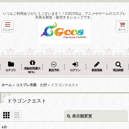
いつもご利用ありがとうございます！！CGCOSは、アニメやゲームのコスプレ
衣装を製造・販売するショップです。
メニュー
カート
清倉処理(最大
カテゴリ
新品予約
ログイン
新規登録
商品検索
50％）
ホーム
>
コスプレ衣装 た行
>
ドラゴンクエスト
ドラゴンクエスト
表示順変更
閉じる
4
件