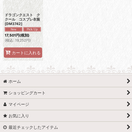
ドラゴンクエスト ク
クール コスプレ衣装
[
DM3742
]
17,501
円
(税別)
(
税込
:
19,252
円
)
カートに入れる
ホーム
ショッピングカート
マイページ
お気に入り
最近チェックしたアイテム