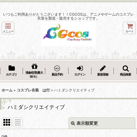
いつもご利用ありがとうございます！！CGCOSは、アニメやゲームのコスプレ
衣装を製造・販売するショップです。
メニュー
カート
清倉処理(最大
カテゴリ
新品予約
ログイン
新規登録
商品検索
50％）
ホーム
>
コスプレ衣装 は行
>
ハミダシクリエイティブ
ハミダシクリエイティブ
表示順変更
閉じる
0
件