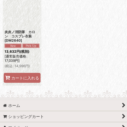
炎炎ノ消防隊 カロ
ン コスプレ衣装
[
DM2640
]
13,632
円
(税別)
[
通常販売価格
:
17,039
円
]
(
税込
:
14,996
円
)
カートに入れる
ホーム
ショッピングカート