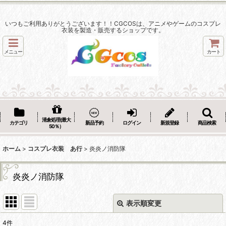
いつもご利用ありがとうございます！！CGCOSは、アニメやゲームのコスプレ
衣装を製造・販売するショップです。
メニュー
カート
清倉処理(最大
カテゴリ
新品予約
ログイン
新規登録
商品検索
50％）
ホーム
>
コスプレ衣装 あ行
>
炎炎ノ消防隊
炎炎ノ消防隊
表示順変更
閉じる
4
件