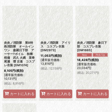
表示数
:
並び順
:
絞り込む
炎炎ノ消防隊 第8特
炎炎ノ消防隊 アイリ
炎炎ノ消防隊 象日下
殊消防隊 オールイン
ス コスプレ衣装
部 コスプレ衣装
ワン 森羅日下部 ア
[
DM2973
]
[
DM1665
]
ーサー?ボイル 秋樽
11,053
円
(税別)
桜備 武久 火縄 茉希
[
通常販売価格
:
18,428
円
(税別)
尾瀬 環 古達 コスプ
13,816
円
]
[
通常販売価格
:
レ衣装
[
DM1074
]
23,034
円
]
(
税込
:
12,159
円
)
8,105
円
(税別)
(
税込
:
20,271
円
)
[
通常販売価格
:
10,131
円
]
(
税込
:
8,916
円
)
カートに入れる
カートに入れる
カートに入れる