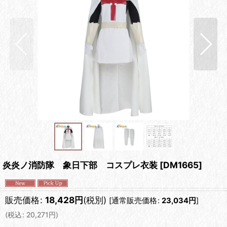
炎炎ノ消防隊 象日下部 コスプレ衣装
[
DM1665
]
販売価格
:
18,428
円
(税別)
[
通常販売価格
:
23,034
円
]
(
税込
:
20,271
円
)