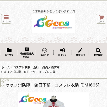
ご来店ありがとうございます(^_^)
メニュー
カート
清倉処理(最大
カテゴリ
新品予約
ログイン
新規登録
商品検索
50％）
ホーム
>
コスプレ衣装 あ行
>
炎炎ノ消防隊
>
炎炎ノ消防隊 象日下部 コスプレ衣装
炎炎ノ消防隊 象日下部 コスプレ衣装
[
DM1665
]