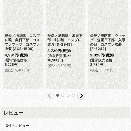
炎炎ノ消防隊 コスプ
炎炎ノ消防隊 象日下
炎炎ノ消防隊 ウィッ
レ靴 象日下部 コス
部 剣+鞘 コスプレ
グ 森羅日下部 入隊
プレブーツ コスプレ
道具
[
D-2943
]
の日 コスプレ衣装
衣装
[
ACS-1508
]
[
F-5242
]
8,720
円
(税別)
4,981
円
(税別)
3,028
円
(税別)
[
通常販売価格
:
[
通常販売価格
:
10,900
円
]
[
通常販売価格
:
6,226
円
]
3,784
円
]
(
税込
:
9,592
円
)
(
税込
:
5,480
円
)
(
税込
:
3,331
円
)
レビュー
0
件のレビュー