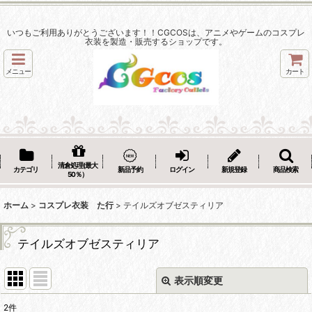
いつもご利用ありがとうございます！！CGCOSは、アニメやゲームのコスプレ
衣装を製造・販売するショップです。
メニュー
カート
清倉処理(最大
カテゴリ
新品予約
ログイン
新規登録
商品検索
50％）
ホーム
>
コスプレ衣装 た行
>
テイルズオブゼスティリア
テイルズオブゼスティリア
表示順変更
閉じる
2
件