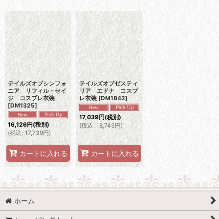
表示数
:
並び順
:
絞り込む
テイルズオブシンフォ
テイルズオブゼスティ
ニア リフィル・セイ
リア エドナ コスプ
ジ コスプレ衣装
レ衣装
[
DM1842
]
[
DM1325
]
17,039
円
(税別)
16,126
円
(税別)
(
税込
:
18,743
円
)
(
税込
:
17,739
円
)
カートに入れる
カートに入れる
ホーム