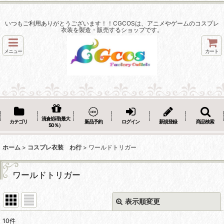
いつもご利用ありがとうございます！！CGCOSは、アニメやゲームのコスプレ
衣装を製造・販売するショップです。
メニュー
カート
清倉処理(最大
カテゴリ
新品予約
ログイン
新規登録
商品検索
50％）
ホーム
>
コスプレ衣装 わ行
>
ワールドトリガー
ワールドトリガー
表示順変更
閉じる
10
件