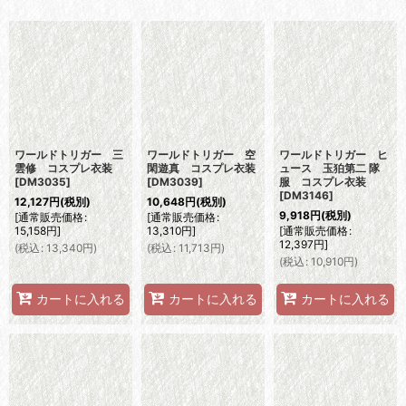
表示数
:
並び順
:
絞り込む
ワールドトリガー 三
ワールドトリガー 空
ワールドトリガー ヒ
雲修 コスプレ衣装
閑遊真 コスプレ衣装
ュース 玉狛第二 隊
[
DM3035
]
[
DM3039
]
服 コスプレ衣装
[
DM3146
]
12,127
円
(税別)
10,648
円
(税別)
9,918
円
(税別)
[
通常販売価格
:
[
通常販売価格
:
15,158
円
]
13,310
円
]
[
通常販売価格
:
12,397
円
]
(
税込
:
13,340
円
)
(
税込
:
11,713
円
)
(
税込
:
10,910
円
)
カートに入れる
カートに入れる
カートに入れる