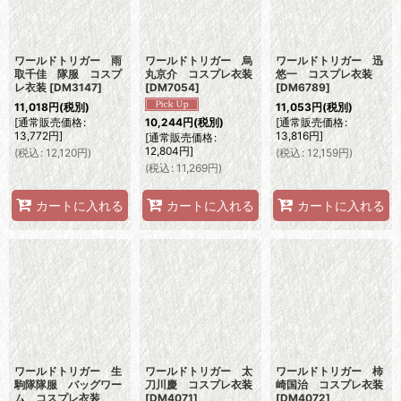
ワールドトリガー 雨
ワールドトリガー 烏
ワールドトリガー 迅
取千佳 隊服 コスプ
丸京介 コスプレ衣装
悠一 コスプレ衣装
レ衣装
[
DM3147
]
[
DM7054
]
[
DM6789
]
11,018
円
(税別)
11,053
円
(税別)
[
通常販売価格
:
[
通常販売価格
:
10,244
円
(税別)
13,772
円
]
13,816
円
]
[
通常販売価格
:
12,804
円
]
(
税込
:
12,120
円
)
(
税込
:
12,159
円
)
(
税込
:
11,269
円
)
カートに入れる
カートに入れる
カートに入れる
ワールドトリガー 生
ワールドトリガー 太
ワールドトリガー 柿
駒隊隊服 バッグワー
刀川慶 コスプレ衣装
崎国治 コスプレ衣装
ム コスプレ衣装
[
DM4071
]
[
DM4072
]