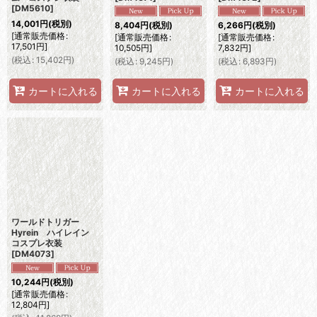
[
DM5610
]
14,001
円
(税別)
8,404
円
(税別)
6,266
円
(税別)
[
通常販売価格
:
[
通常販売価格
:
[
通常販売価格
:
17,501
円
]
10,505
円
]
7,832
円
]
(
税込
:
15,402
円
)
(
税込
:
9,245
円
)
(
税込
:
6,893
円
)
カートに入れる
カートに入れる
カートに入れる
ワールドトリガー
Hyrein ハイレイン
コスプレ衣装
[
DM4073
]
10,244
円
(税別)
[
通常販売価格
:
12,804
円
]