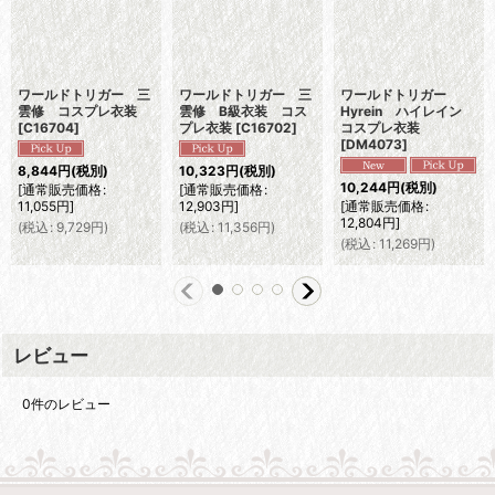
ワールドトリガー 三
ワールドトリガー 三
ワールドトリガー
雲修 コスプレ衣装
雲修 B級衣装 コス
Hyrein ハイレイン
[
C16704
]
プレ衣装
[
C16702
]
コスプレ衣装
[
DM4073
]
8,844
円
(税別)
10,323
円
(税別)
10,244
円
(税別)
[
通常販売価格
:
[
通常販売価格
:
11,055
円
]
12,903
円
]
[
通常販売価格
:
12,804
円
]
(
税込
:
9,729
円
)
(
税込
:
11,356
円
)
(
税込
:
11,269
円
)
レビュー
0
件のレビュー