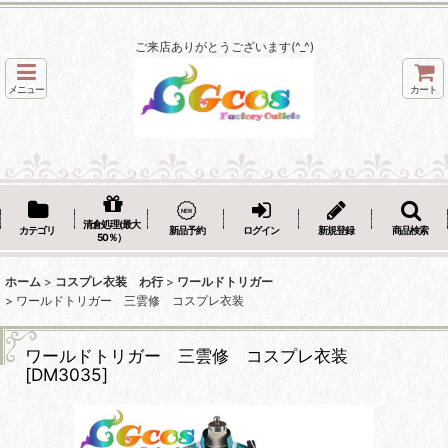
ご来店ありがとうございます(^_^)
メニュー
カート
清倉処理(最大
カテゴリ
新品予約
ログイン
新規登録
商品検索
50％）
ホーム
>
コスプレ衣装 わ行
>
ワールドトリガー
>
ワールドトリガー 三雲修 コスプレ衣装
ワールドトリガー 三雲修 コスプレ衣装
[
DM3035
]