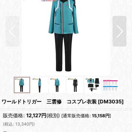
ワールドトリガー 三雲修 コスプレ衣装
[
DM3035
]
販売価格
:
12,127
円
(税別)
[
通常販売価格
:
15,158
円
]
(
税込
:
13,340
円
)