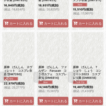
レ衣装
[
DM7920
]
装
[
DM7825
]
スプレ衣装
[
DM7311
]
16,940
円
(税別)
18,931
円
(税別)
(
税込
:
18,634
円
)
(
税込
:
20,825
円
)
15,510
円
(税別)
(
税込
:
17,061
円
)
カートに入れる
カートに入れる
カートに入れる
原神 げんしん ヌヴ
原神 げんしん ファ
原神 げんしん ?
ィレット コスプレ衣
ルザン Faruzan コ
ショウ しょう コン
装
[
DM7260
]
ラボカフェ コスプレ
サート2023 コスプ
衣装
[
DM6814
]
レ衣装
[
DM6618
]
22,979
円
(税別)
14,146
円
(税別)
19,481
円
(税別)
(
税込
:
25,277
円
)
(
税込
:
15,561
円
)
(
税込
:
21,430
円
)
カートに入れる
カートに入れる
カートに入れる