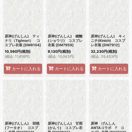
原神(げんしん) ティ
原神(げんしん) 鍾離
原神(げんしん) キィ
ナリ（Tighnari） コ
(ショウリ) コスプレ
ニチ(Kinich) コスプ
スプレ衣装
[
DM8104
]
衣装
[
DM7959
]
レ衣装
[
DM7912
]
10,560
円
(税別)
9,130
円
(税別)
32,230
円
(税別)
(
税込
:
11,616
円
)
(
税込
:
10,043
円
)
(
税込
:
35,453
円
)
カートに入れる
カートに入れる
カートに入れる
原神(げんしん) 胡桃
原神(げんしん) 甘雨
原神 げんしん
(フータオ） コスプ
(かんう) コスプレ衣
ANTAコラボ ? コ