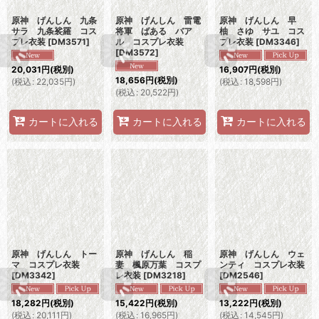
原神 げんしん 九条
原神 げんしん 雷電
原神 げんしん 早
サラ 九条裟羅 コス
将軍 ばある バア
柚 さゆ サユ コス
プレ衣装
[
DM3571
]
ル コスプレ衣装
プレ衣装
[
DM3346
]
[
DM3572
]
20,031
円
(税別)
16,907
円
(税別)
18,656
円
(税別)
(
税込
:
22,035
円
)
(
税込
:
18,598
円
)
(
税込
:
20,522
円
)
カートに入れる
カートに入れる
カートに入れる
原神 げんしん トー
原神 げんしん 稲
原神 げんしん ウェ
マ コスプレ衣装
妻 楓原万葉 コスプ
ンティ コスプレ衣装
[
DM3342
]
レ衣装
[
DM3218
]
[
DM2546
]
18,282
円
(税別)
15,422
円
(税別)
13,222
円
(税別)
(
税込
:
20,111
円
)
(
税込
:
16,965
円
)
(
税込
:
14,545
円
)