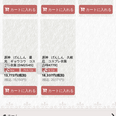
カートに入れる
カートに入れる
カートに入れる
原神 げんしん 凝
原神 げんしん 久岐
光 ギョウコウ コス
忍 コスプレ衣装
プレ衣装
[
DM2545
]
[
DM4779
]
13,772
円
(税別)
18,337
円
(税別)
(
税込
:
15,150
円
)
(
税込
:
20,171
円
)
カートに入れる
カートに入れる
ホーム