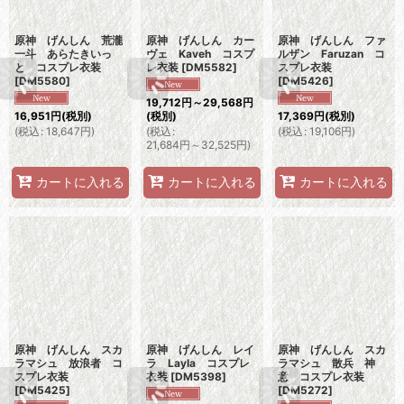
原神 げんしん 荒瀧
原神 げんしん カー
原神 げんしん ファ
一斗 あらたきいっ
ヴェ Kaveh コスプ
ルザン Faruzan コ
と コスプレ衣装
レ衣装
[
DM5582
]
スプレ衣装
[
DM5580
]
[
DM5426
]
19,712
円
～29,568
円
16,951
円
(税別)
(税別)
17,369
円
(税別)
(
税込
:
18,647
円
)
(
税込
:
(
税込
:
19,106
円
)
21,684
円
～32,525
円
)
カートに入れる
カートに入れる
カートに入れる
原神 げんしん スカ
原神 げんしん レイ
原神 げんしん スカ
ラマシュ 放浪者 コ
ラ Layla コスプレ
ラマシュ 散兵 神
スプレ衣装
衣装
[
DM5398
]
意 コスプレ衣装
[
DM5425
]
[
DM5272
]