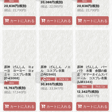
20,086
円
(税別)
20,636
円
(税別)
20,636
円
(税別)
(
税込
:
22,095
円
)
(
税込
:
22,700
円
)
(
税込
:
22,700
円
)
カートに入れる
カートに入れる
カートに入れる
原神 げんしん ヨォ
原神 げんしん ノエ
原神 げんしん バー
ーヨ ヨーヨー ヨォ
ル コスプレ衣装
バラ 水着 余韻の叙
ヨォ コスプレ衣装
[
DM2940
]
述 サマータイムスパ
[
DM3068
]
ークル コスプレ衣装
[
DM3343
]
30,855
円
(税別)
15,763
円
(税別)
(
税込
:
33,941
円
)
12,342
円
(税別)
(
税込
:
17,340
円
)
(
税込
:
13,577
円
)
カートに入れる
カートに入れる
カートに入れる