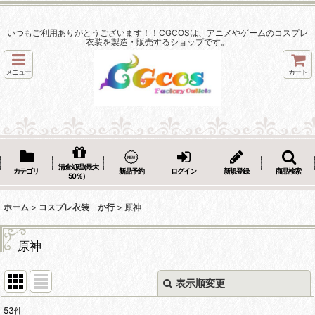
いつもご利用ありがとうございます！！CGCOSは、アニメやゲームのコスプレ
衣装を製造・販売するショップです。
メニュー
カート
清倉処理(最大
カテゴリ
新品予約
ログイン
新規登録
商品検索
50％）
ホーム
>
コスプレ衣装 か行
>
原神
原神
表示順変更
閉じる
53
件