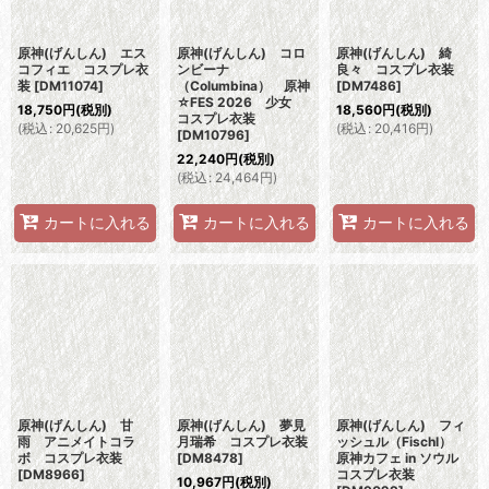
原神(げんしん) エス
原神(げんしん) コロ
原神(げんしん) 綺
コフィエ コスプレ衣
ンビーナ
良々 コスプレ衣装
装
[
DM11074
]
（Columbina） 原神
[
DM7486
]
☆FES 2026 少女
18,750
円
(税別)
18,560
円
(税別)
コスプレ衣装
(
税込
:
20,625
円
)
(
税込
:
20,416
円
)
[
DM10796
]
22,240
円
(税別)
(
税込
:
24,464
円
)
カートに入れる
カートに入れる
カートに入れる
原神(げんしん) 甘
原神(げんしん) 夢見
原神(げんしん) フィ
雨 アニメイトコラ
月瑞希 コスプレ衣装
ッシュル（Fischl）
ボ コスプレ衣装
[
DM8478
]
原神カフェ in ソウル
[
DM8966
]
コスプレ衣装
10,967
円
(税別)