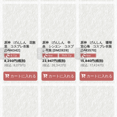
原神 げんしん 花散
原神 げんしん 辛
原神 げんしん 珊瑚
里 コスプレ衣装
炎 シンエン コスプ
宮心海 コスプレ衣装
[
DM4342
]
レ衣装
[
DM2929
]
[
DM3570
]
8,250
円
(税別)
23,947
円
(税別)
15,840
円
(税別)
(
税込
:
9,075
円
)
(
税込
:
26,342
円
)
(
税込
:
17,424
円
)
カートに入れる
カートに入れる
カートに入れる