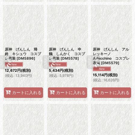
原神 げんしん 帰
原神 げんしん 申
原神 げんしん アル
終 キシュウ コスプ
鶴 しんかく コスプ
レッキーノ
レ衣装
[
DM5896
]
レ衣装
[
DM5578
]
Arlecchino コスプレ
衣装
[
DM5579
]
12,672
円
(税別)
5,434
円
(税別)
15,114
円
(税別)
(
税込
:
13,940
円
)
(
税込
:
5,978
円
)
(
税込
:
16,626
円
)
カートに入れる
カートに入れる
カートに入れる