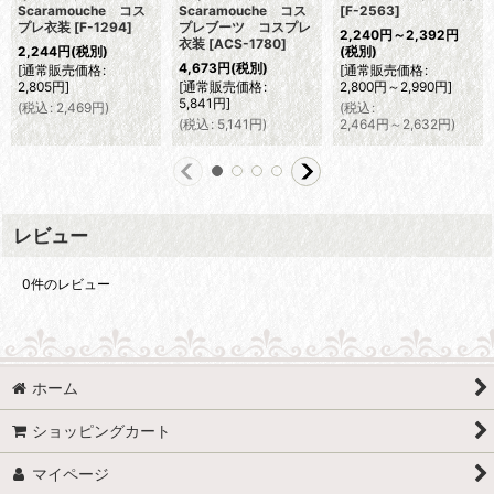
Scaramouche コス
Scaramouche コス
[
F-2563
]
プレ衣装
[
F-1294
]
プレブーツ コスプレ
2,240
円
～2,392
円
衣装
[
ACS-1780
]
2,244
円
(税別)
(税別)
4,673
円
(税別)
[
通常販売価格
:
[
通常販売価格
:
2,805
円
]
[
通常販売価格
:
2,800
円
～2,990
円
]
5,841
円
]
(
税込
:
2,469
円
)
(
税込
:
(
税込
:
5,141
円
)
2,464
円
～2,632
円
)
レビュー
0
件のレビュー
ホーム
ショッピングカート
マイページ