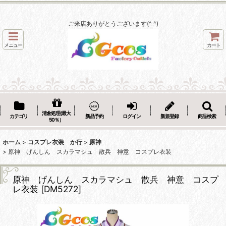
ご来店ありがとうございます(^_^)
メニュー
カート
清倉処理(最大
カテゴリ
新品予約
ログイン
新規登録
商品検索
50％）
ホーム
>
コスプレ衣装 か行
>
原神
>
原神 げんしん スカラマシュ 散兵 神意 コスプレ衣装
原神 げんしん スカラマシュ 散兵 神意 コスプ
レ衣装
[
DM5272
]