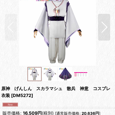
原神 げんしん スカラマシュ 散兵 神意 コスプレ
衣装
[
DM5272
]
販売価格
:
16,509
円
(税別)
[
通常販売価格
:
20,636
円
]