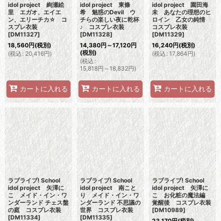
idol project 絢瀬絵
idol project 東條
idol project 園田海
里 エガオ、エイエ
希 魅惑のDevil ウ
未 あなたの理想のヒ
ン、エリーチカ☆ コ
チらの楽しい夜に乾杯
ロイン 乙女の純情
スプレ衣装
♪ コスプレ衣装
コスプレ衣装
[
DM11327
]
[
DM11328
]
[
DM11329
]
18,560
円
(税別)
14,380
円
～17,120
円
16,240
円
(税別)
(税別)
(
税込
:
20,416
円
)
(
税込
:
17,864
円
)
(
税込
:
15,818
円
～18,832
円
)
カートに入れる
カートに入れる
カートに入れる
ラブライブ! School
ラブライブ! School
ラブライブ! School
idol project 矢澤に
idol project 南こと
idol project 矢澤に
こ メイド・イン・ワ
り メイド・イン・ワ
こ お化粧の魔法編
ンダーランド チェス盤
ンダーランド 不思議の
覚醒後 コスプレ衣装
の庭 コスプレ衣装
世界 コスプレ衣装
[
DM10989
]
[
DM11334
]
[
DM11335
]
23,170
円
(税別)