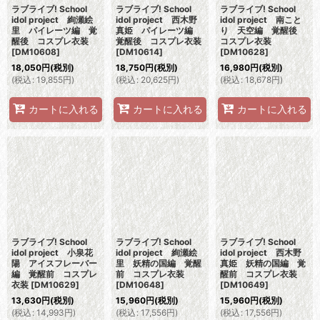
ラブライブ! School
ラブライブ! School
ラブライブ! School
idol project 絢瀬絵
idol project 西木野
idol project 南こと
里 パイレーツ編 覚
真姫 パイレーツ編
り 天空編 覚醒後
醒後 コスプレ衣装
覚醒後 コスプレ衣装
コスプレ衣装
[
DM10608
]
[
DM10614
]
[
DM10628
]
18,050
円
(税別)
18,750
円
(税別)
16,980
円
(税別)
(
税込
:
19,855
円
)
(
税込
:
20,625
円
)
(
税込
:
18,678
円
)
カートに入れる
カートに入れる
カートに入れる
ラブライブ! School
ラブライブ! School
ラブライブ! School
idol project 小泉花
idol project 絢瀬絵
idol project 西木野
陽 アイスフレーバー
里 妖精の国編 覚醒
真姫 妖精の国編 覚
編 覚醒前 コスプレ
前 コスプレ衣装
醒前 コスプレ衣装
衣装
[
DM10629
]
[
DM10648
]
[
DM10649
]
13,630
円
(税別)
15,960
円
(税別)
15,960
円
(税別)
(
税込
:
14,993
円
)
(
税込
:
17,556
円
)
(
税込
:
17,556
円
)