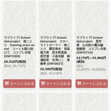
ラブライブ! School
ラブライブ! School
ラブライブ! School
idol project 南こと
idol project スター
idol project 星空
り Dancing stars on
ライトセーラー 南こ
凛 お化粧の魔法編
me! コートを駆け抜
とり 園田海未 高坂
覚醒後 コスプレ衣装
けて コスプレ衣装
穂乃果 西木野真姫
[
DM10734
]
[
DM11069
]
星空凛 小泉花陽 絢
23,170
円
～25,960
円
瀬絵里 矢澤にこ 東
26,520
円
(税別)
(税別)
條希
[
DM10821
]
(
税込
:
29,172
円
)
(
税込
:
20,380
円
(税別)
25,487
円
～28,556
円
)
(
税込
:
22,418
円
)
カートに入れる
カートに入れる
カートに入れる