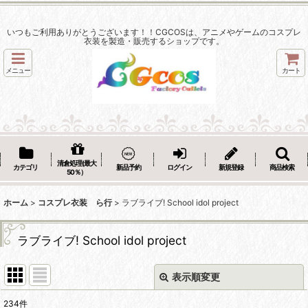
いつもご利用ありがとうございます！！CGCOSは、アニメやゲームのコスプレ
衣装を製造・販売するショップです。
メニュー
カート
清倉処理(最大
カテゴリ
新品予約
ログイン
新規登録
商品検索
50％）
ホーム
>
コスプレ衣装 ら行
>
ラブライブ! School idol project
ラブライブ! School idol project
表示順変更
閉じる
234
件