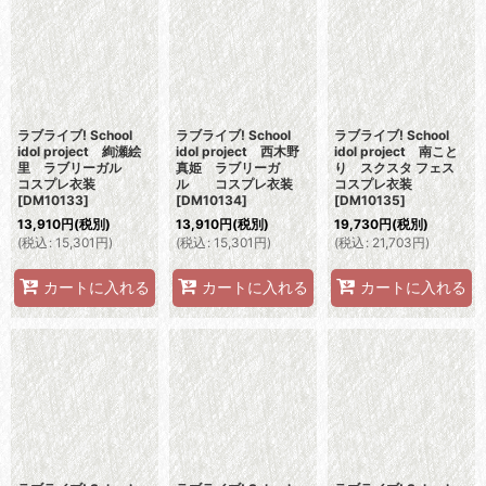
ラブライブ! School
ラブライブ! School
ラブライブ! School
idol project 絢瀬絵
idol project 西木野
idol project 南こと
里 ラブリーガル
真姫 ラブリーガ
り スクスタ フェス
コスプレ衣装
ル コスプレ衣装
コスプレ衣装
[
DM10133
]
[
DM10134
]
[
DM10135
]
13,910
円
(税別)
13,910
円
(税別)
19,730
円
(税別)
(
税込
:
15,301
円
)
(
税込
:
15,301
円
)
(
税込
:
21,703
円
)
カートに入れる
カートに入れる
カートに入れる