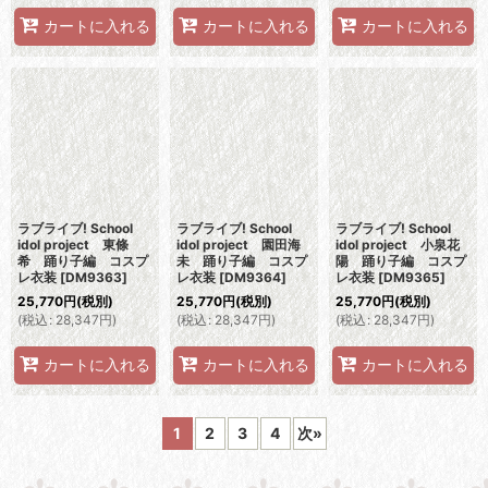
カートに入れる
カートに入れる
カートに入れる
ラブライブ! School
ラブライブ! School
ラブライブ! School
idol project 東條
idol project 園田海
idol project 小泉花
希 踊り子編 コスプ
未 踊り子編 コスプ
陽 踊り子編 コスプ
レ衣装
[
DM9363
]
レ衣装
[
DM9364
]
レ衣装
[
DM9365
]
25,770
円
(税別)
25,770
円
(税別)
25,770
円
(税別)
(
税込
:
28,347
円
)
(
税込
:
28,347
円
)
(
税込
:
28,347
円
)
カートに入れる
カートに入れる
カートに入れる
1
2
3
4
次
»