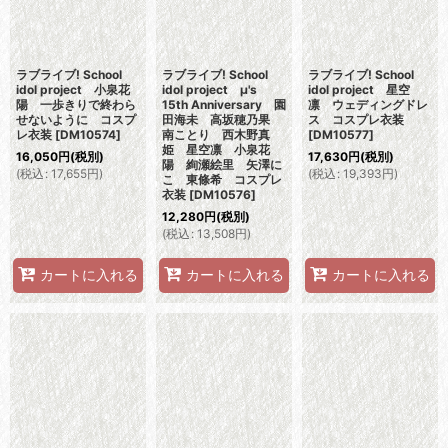
ラブライブ! School
ラブライブ! School
ラブライブ! School
idol project 小泉花
idol project μ's
idol project 星空
陽 一歩きりで終わら
15th Anniversary 園
凛 ウェディングドレ
せないように コスプ
田海未 高坂穂乃果
ス コスプレ衣装
レ衣装
[
DM10574
]
南ことり 西木野真
[
DM10577
]
姫 星空凛 小泉花
16,050
円
(税別)
17,630
円
(税別)
陽 絢瀬絵里 矢澤に
(
税込
:
17,655
円
)
(
税込
:
19,393
円
)
こ 東條希 コスプレ
衣装
[
DM10576
]
12,280
円
(税別)
(
税込
:
13,508
円
)
カートに入れる
カートに入れる
カートに入れる