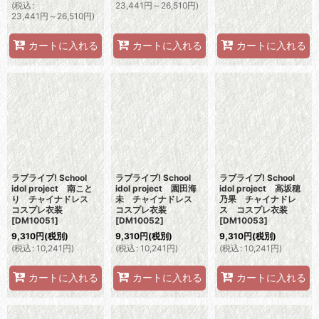
(
税込
:
23,441
円
～26,510
円
)
23,441
円
～26,510
円
)
カートに入れる
カートに入れる
カートに入れる
ラブライブ! School
ラブライブ! School
ラブライブ! School
idol project 南こと
idol project 園田海
idol project 高坂穂
り チャイナドレス
未 チャイナドレス
乃果 チャイナドレ
コスプレ衣装
コスプレ衣装
ス コスプレ衣装
[
DM10051
]
[
DM10052
]
[
DM10053
]
9,310
円
(税別)
9,310
円
(税別)
9,310
円
(税別)
(
税込
:
10,241
円
)
(
税込
:
10,241
円
)
(
税込
:
10,241
円
)
カートに入れる
カートに入れる
カートに入れる