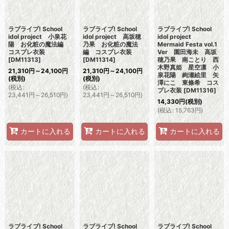
ラブライブ! School
ラブライブ! School
ラブライブ! School
idol project 小泉花
idol project 高坂穂
idol project
陽 お化粧の魔法編
乃果 お化粧の魔法
Mermaid Festa vol.1
コスプレ衣装
編 コスプレ衣装
Ver 園田海未 高坂
[
DM11313
]
[
DM11314
]
穂乃果 南ことり 西
木野真姫 星空凛 小
21,310
円
～24,100
円
21,310
円
～24,100
円
泉花陽 絢瀬絵里 矢
(税別)
(税別)
澤にこ 東條希 コス
(
税込
:
(
税込
:
プレ衣装
[
DM11316
]
23,441
円
～26,510
円
)
23,441
円
～26,510
円
)
14,330
円
(税別)
(
税込
:
15,763
円
)
カートに入れる
カートに入れる
カートに入れる
ラブライブ! School
ラブライブ! School
ラブライブ! School