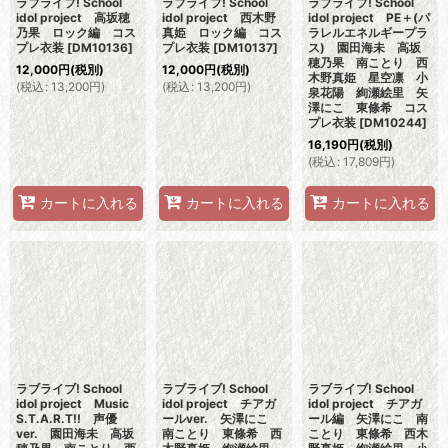
ラブライブ! School
ラブライブ! School
ラブライブ! School
idol project 高坂穂
idol project 西木野
idol project PE＋(パ
乃果 ロック編 コス
真姫 ロック編 コス
ラレルエネルギープラ
プレ衣装
[
DM10136
]
プレ衣装
[
DM10137
]
ス) 園田海未 高坂
穂乃果 南ことり 西
12,000
円
(税別)
12,000
円
(税別)
木野真姫 星空凛 小
(
税込
:
13,200
円
)
(
税込
:
13,200
円
)
泉花陽 絢瀬絵里 矢
澤にこ 東條希 コス
プレ衣装
[
DM10244
]
16,190
円
(税別)
(
税込
:
17,809
円
)
カートに入れる
カートに入れる
カートに入れる
ラブライブ! School
ラブライブ! School
ラブライブ! School
idol project Music
idol project チアガ
idol project チアガ
S.T.A.R.T!! 声優
ールver. 矢澤にこ
ール編 矢澤にこ 南
ver. 園田海未 高坂
南ことり 東條希 西
ことり 東條希 西木