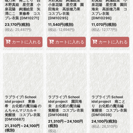
穂乃果 南ことり 西
木野真姫 絢瀬絵里
野真姫 絢瀬絵里 小
木野真姫 星空凛 小
小泉花陽 星空凛 園
泉花陽 星空凛 園田
泉花陽 絢瀬絵里 矢
田海未 高坂穂乃果
海未 高坂穂乃果 コ
澤にこ 東條希 コス
コスプレ衣装
スプレ衣装
プレ衣装
[
DM10271
]
[
DM10295
]
[
DM10296
]
23,170
円
(税別)
11,540
円
(税別)
11,070
円
(税別)
(
税込
:
25,487
円
)
(
税込
:
12,694
円
)
(
税込
:
12,177
円
)
カートに入れる
カートに入れる
カートに入れる
ラブライブ! School
ラブライブ! School
ラブライブ! School
idol project 東條
idol project 園田海
idol project 南こと
希 お化粧の魔法編 の
未 お化粧の魔法編
り お化粧の魔法編
んちゃんマジカル☆
覚醒後 コスプレ衣装
覚醒後 コスプレ衣装
覚醒後 コスプレ衣装
[
DM10688
]
[
DM10039
]
[
DM10687
]
21,310
円
～24,100
円
24,100
円
(税別)
21,310
円
～24,100
円
(税別)
(
税込
:
26,510
円
)
(税別)
(
税込
: