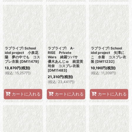
ラブライブ! School
ラブライブ! A-
ラブライブ! School
idol project 小泉花
RISE Private
idol project 矢澤に
陽 夢の中でも コス
Wars 綺羅ツバサ
こ 水着 コスプレ衣
プレ衣装
[
DM11479
]
優木あんじゅ 統堂英
装
[
DM11232
]
玲奈 コスプレ衣装
13,870
円
(税別)
10,190
円
(税別)
[
DM11483
]
(
税込
:
15,257
円
)
(
税込
:
11,209
円
)
21,310
円
(税別)
(
税込
:
23,441
円
)
カートに入れる
カートに入れる
カートに入れる