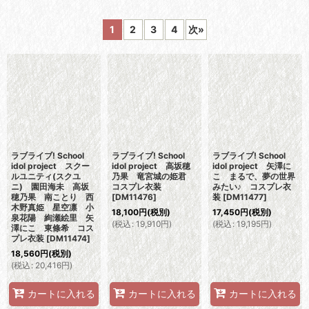
表示数
:
1
2
3
4
次
»
並び順
:
絞り込む
ラブライブ! School
ラブライブ! School
ラブライブ! School
idol project スクー
idol project 高坂穂
idol project 矢澤に
ルユニティ(スクユ
乃果 竜宮城の姫君
こ まるで、夢の世界
ニ) 園田海未 高坂
コスプレ衣装
みたい♪ コスプレ衣
穂乃果 南ことり 西
[
DM11476
]
装
[
DM11477
]
木野真姫 星空凛 小
18,100
円
(税別)
17,450
円
(税別)
泉花陽 絢瀬絵里 矢
(
税込
:
19,910
円
)
(
税込
:
19,195
円
)
澤にこ 東條希 コス
プレ衣装
[
DM11474
]
18,560
円
(税別)
(
税込
:
20,416
円
)
カートに入れる
カートに入れる
カートに入れる