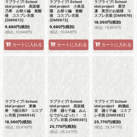
ラブライブ! School
ラブライブ! School
ラブライブ! School
idol project 高坂穂
idol project 小泉花
idol project 星空
乃果 お祭り編 覚醒
陽 お祭り編 覚醒
凛 夜空のお姫様 コ
後 コスプレ衣装
後 コスプレ衣装
スプレ衣装
[
DM9676
]
[
DM9672
]
[
DM9673
]
18,050
円
(税別)
9,680
円
(税別)
9,680
円
(税別)
(
税込
:
19,855
円
)
(
税込
:
10,648
円
)
(
税込
:
10,648
円
)
カートに入れる
カートに入れる
カートに入れる
ラブライブ! School
ラブライブ! School
ラブライブ! School
idol project 東條
idol project 高坂穂
idol project 絢瀬絵
希 ?猫日和? コスプ
乃果 踊り子編 みん
里 踊り子編 コスプ
レ衣装
[
DM8914
]
なでがんばった！ コ
レ衣装
[
DM9362
]
スプレ衣装
[
DM9361
]
18,560
円
(税別)
25,770
円
(税別)
25,770
円
(税別)
(
税込
:
20,416
円
)
(
税込
:
28,347
円
)
(
税込
:
28,347
円
)