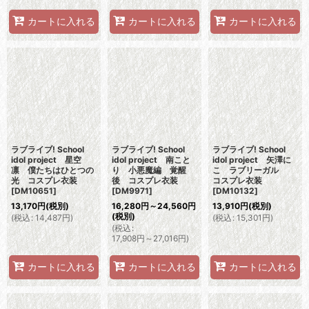
カートに入れる
カートに入れる
カートに入れる
ラブライブ! School
ラブライブ! School
ラブライブ! School
idol project 星空
idol project 南こと
idol project 矢澤に
凛 僕たちはひとつの
り 小悪魔編 覚醒
こ ラブリーガル
光 コスプレ衣装
後 コスプレ衣装
コスプレ衣装
[
DM10651
]
[
DM9971
]
[
DM10132
]
13,170
円
(税別)
16,280
円
～24,560
円
13,910
円
(税別)
(税別)
(
税込
:
14,487
円
)
(
税込
:
15,301
円
)
(
税込
:
17,908
円
～27,016
円
)
カートに入れる
カートに入れる
カートに入れる