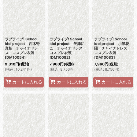
ラブライブ! School
ラブライブ! School
ラブライブ! School
idol project 西木野
idol project 矢澤に
idol project 小泉花
真姫 チャイナドレ
こ チャイナドレス
陽 チャイナドレス
ス コスプレ衣装
コスプレ衣装
コスプレ衣装
[
DM10054
]
[
DM10082
]
[
DM10083
]
9,310
円
(税別)
7,960
円
(税別)
7,960
円
(税別)
(
税込
:
10,241
円
)
(
税込
:
8,756
円
)
(
税込
:
8,756
円
)
カートに入れる
カートに入れる
カートに入れる