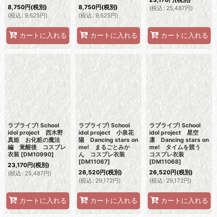
8,750
円
(税別)
8,750
円
(税別)
(
税込
:
25,487
円
)
(
税込
:
9,625
円
)
(
税込
:
9,625
円
)
カートに入れる
カートに入れる
カートに入れる
ラブライブ! School
ラブライブ! School
ラブライブ! School
idol project 西木野
idol project 小泉花
idol project 星空
真姫 お化粧の魔法
陽 Dancing stars on
凛 Dancing stars on
編 覚醒後 コスプレ
me! まるごとみか
me! タイムを競う
衣装
[
DM10990
]
ん コスプレ衣装
コスプレ衣装
[
DM11067
]
[
DM11068
]
23,170
円
(税別)
26,520
円
(税別)
26,520
円
(税別)
(
税込
:
25,487
円
)
(
税込
:
29,172
円
)
(
税込
:
29,172
円
)
カートに入れる
カートに入れる
カートに入れる