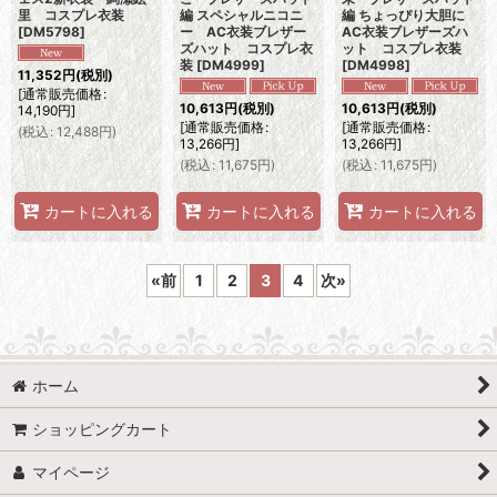
里 コスプレ衣装
編 スペシャルニコニ
編 ちょっぴり大胆に
[
DM5798
]
ー AC衣装ブレザー
AC衣装ブレザーズハ
ズハット コスプレ衣
ット コスプレ衣装
装
[
DM4999
]
[
DM4998
]
11,352
円
(税別)
[
通常販売価格
:
10,613
円
(税別)
10,613
円
(税別)
14,190
円
]
[
通常販売価格
:
[
通常販売価格
:
(
税込
:
12,488
円
)
13,266
円
]
13,266
円
]
(
税込
:
11,675
円
)
(
税込
:
11,675
円
)
カートに入れる
カートに入れる
カートに入れる
«
前
1
2
3
4
次
»
ホーム
ショッピングカート
マイページ