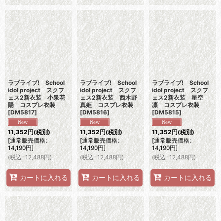
ラブライブ! School
ラブライブ! School
ラブライブ! School
idol project スクフ
idol project スクフ
idol project スクフ
ェス2新衣装 小泉花
ェス2新衣装 西木野
ェス2新衣装 星空
陽 コスプレ衣装
真姫 コスプレ衣装
凛 コスプレ衣装
[
DM5817
]
[
DM5816
]
[
DM5815
]
11,352
円
(税別)
11,352
円
(税別)
11,352
円
(税別)
[
通常販売価格
:
[
通常販売価格
:
[
通常販売価格
:
14,190
円
]
14,190
円
]
14,190
円
]
(
税込
:
12,488
円
)
(
税込
:
12,488
円
)
(
税込
:
12,488
円
)
カートに入れる
カートに入れる
カートに入れる