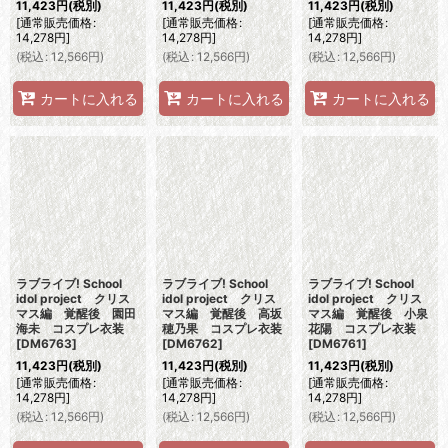
11,423
円
(税別)
11,423
円
(税別)
11,423
円
(税別)
[
通常販売価格
:
[
通常販売価格
:
[
通常販売価格
:
14,278
円
]
14,278
円
]
14,278
円
]
(
税込
:
12,566
円
)
(
税込
:
12,566
円
)
(
税込
:
12,566
円
)
カートに入れる
カートに入れる
カートに入れる
ラブライブ! School
ラブライブ! School
ラブライブ! School
idol project クリス
idol project クリス
idol project クリス
マス編 覚醒後 園田
マス編 覚醒後 高坂
マス編 覚醒後 小泉
海未 コスプレ衣装
穂乃果 コスプレ衣装
花陽 コスプレ衣装
[
DM6763
]
[
DM6762
]
[
DM6761
]
11,423
円
(税別)
11,423
円
(税別)
11,423
円
(税別)
[
通常販売価格
:
[
通常販売価格
:
[
通常販売価格
:
14,278
円
]
14,278
円
]
14,278
円
]
(
税込
:
12,566
円
)
(
税込
:
12,566
円
)
(
税込
:
12,566
円
)