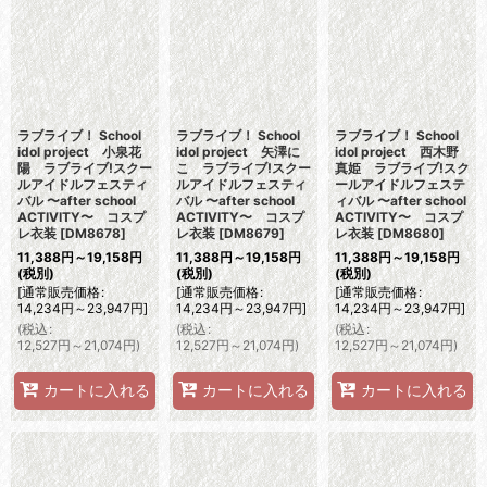
ラブライブ！ School
ラブライブ！ School
ラブライブ！ School
idol project 小泉花
idol project 矢澤に
idol project 西木野
陽 ラブライブ!スクー
こ ラブライブ!スクー
真姫 ラブライブ!スク
ルアイドルフェスティ
ルアイドルフェスティ
ールアイドルフェステ
バル 〜after school
バル 〜after school
ィバル 〜after school
ACTIVITY〜 コスプ
ACTIVITY〜 コスプ
ACTIVITY〜 コスプ
レ衣装
[
DM8678
]
レ衣装
[
DM8679
]
レ衣装
[
DM8680
]
11,388
円
～19,158
円
11,388
円
～19,158
円
11,388
円
～19,158
円
(税別)
(税別)
(税別)
[
通常販売価格
:
[
通常販売価格
:
[
通常販売価格
:
14,234
円
～23,947
円
]
14,234
円
～23,947
円
]
14,234
円
～23,947
円
]
(
税込
:
(
税込
:
(
税込
:
12,527
円
～21,074
円
)
12,527
円
～21,074
円
)
12,527
円
～21,074
円
)
カートに入れる
カートに入れる
カートに入れる