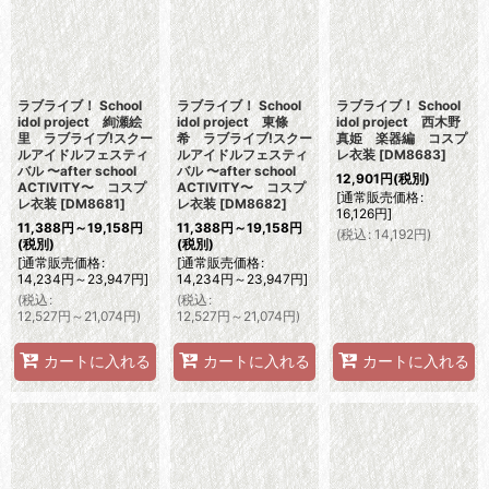
ラブライブ！ School
ラブライブ！ School
ラブライブ！ School
idol project 絢瀬絵
idol project 東條
idol project 西木野
里 ラブライブ!スクー
希 ラブライブ!スクー
真姫 楽器編 コスプ
ルアイドルフェスティ
ルアイドルフェスティ
レ衣装
[
DM8683
]
バル 〜after school
バル 〜after school
12,901
円
(税別)
ACTIVITY〜 コスプ
ACTIVITY〜 コスプ
[
通常販売価格
:
レ衣装
[
DM8681
]
レ衣装
[
DM8682
]
16,126
円
]
11,388
円
～19,158
円
11,388
円
～19,158
円
(
税込
:
14,192
円
)
(税別)
(税別)
[
通常販売価格
:
[
通常販売価格
:
14,234
円
～23,947
円
]
14,234
円
～23,947
円
]
(
税込
:
(
税込
:
12,527
円
～21,074
円
)
12,527
円
～21,074
円
)
カートに入れる
カートに入れる
カートに入れる