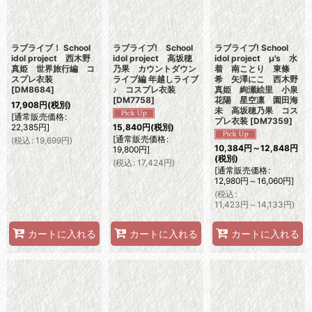
ラブライブ！ School
ラブライブ! School
ラブライブ! School
idol project 西木野
idol project 高坂穂
idol project μ's 水
真姫 世界旅行編 コ
乃果 カウントダウン
着 南ことり 東條
スプレ衣装
ライブ編 年越しライブ
希 矢澤にこ 西木野
[
DM8684
]
♪ コスプレ衣装
真姫 絢瀬絵里 小泉
[
DM7758
]
花陽 星空凛 園田海
17,908
円
(税別)
未 高坂穂乃果 コス
[
通常販売価格
:
プレ衣装
[
DM7359
]
22,385
円
]
15,840
円
(税別)
[
通常販売価格
:
(
税込
:
19,699
円
)
10,384
円
～12,848
円
19,800
円
]
(税別)
(
税込
:
17,424
円
)
[
通常販売価格
:
12,980
円
～16,060
円
]
(
税込
:
11,423
円
～14,133
円
)
カートに入れる
カートに入れる
カートに入れる