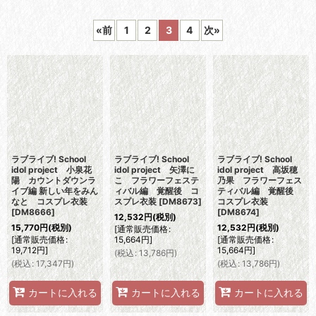
表示数
:
«
前
1
2
3
4
次
»
並び順
:
絞り込む
ラブライブ! School
ラブライブ! School
ラブライブ! School
idol project 小泉花
idol project 矢澤に
idol project 高坂穂
陽 カウントダウンラ
こ フラワーフェステ
乃果 フラワーフェス
イブ編 新しい年をみん
ィバル編 覚醒後 コ
ティバル編 覚醒後
なと コスプレ衣装
スプレ衣装
[
DM8673
]
コスプレ衣装
[
DM8666
]
[
DM8674
]
12,532
円
(税別)
15,770
円
(税別)
12,532
円
(税別)
[
通常販売価格
:
[
通常販売価格
:
15,664
円
]
[
通常販売価格
:
19,712
円
]
15,664
円
]
(
税込
:
13,786
円
)
(
税込
:
17,347
円
)
(
税込
:
13,786
円
)
カートに入れる
カートに入れる
カートに入れる