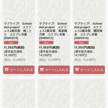
ラブライブ! School
ラブライブ! School
ラブライブ! School
idol project スクフ
idol project スクフ
idol project スクフ
ェス2新衣装 南こと
ェス2新衣装 高坂穂
ェス2新衣装 園田海
り コスプレ衣装
乃果 コスプレ衣装
未 コスプレ衣装
[
DM5813
]
[
DM5812
]
[
DM5814
]
11,352
円
(税別)
11,352
円
(税別)
11,352
円
(税別)
[
通常販売価格
:
[
通常販売価格
:
[
通常販売価格
:
14,190
円
]
14,190
円
]
14,190
円
]
(
税込
:
12,488
円
)
(
税込
:
12,488
円
)
(
税込
:
12,488
円
)
カートに入れる
カートに入れる
カートに入れる