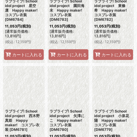
ラブライブ! School
ラブライブ! School
ラブライブ! School
idol project 星空
idol project 園田海
idol project 東條
凛 Happy maker!
未 Happy maker!
希 Happy maker!
コスプレ衣装
コスプレ衣装
コスプレ衣装
[
DM6784
]
[
DM6783
]
[
DM6782
]
11,053
円
(税別)
11,053
円
(税別)
11,053
円
(税別)
[
通常販売価格
:
[
通常販売価格
:
[
通常販売価格
:
13,816
円
]
13,816
円
]
13,816
円
]
(
税込
:
12,159
円
)
(
税込
:
12,159
円
)
(
税込
:
12,159
円
)
カートに入れる
カートに入れる
カートに入れる
ラブライブ! School
ラブライブ! School
ラブライブ! School
idol project 西木野
idol project 矢澤に
idol project 小泉花
真姫 Happy
こ Happy maker!
陽 Happy maker!
maker! コスプレ衣
コスプレ衣装
コスプレ衣装
装
[
DM6781
]
[
DM6780
]
[
DM6779
]
11,053
円
(税別)
11,053
円
(税別)
11,053
円
(税別)