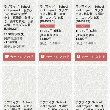
ラブライブ! School
ラブライブ! School
ラブライブ! School
idol project もぎゅ
idol project スクフ
idol project スクフ
っと“love”で接近
ェス2新衣装 東條
ェス2新衣装 矢澤に
中！ 東條希 矢澤に
希 コスプレ衣装
こ コスプレ衣装
こ 西木野真姫 小泉
[
DM5796
]
[
DM5797
]
花陽 コスプレ衣装
[
DM6221
]
11,352
円
(税別)
11,352
円
(税別)
17,319
円
(税別)
[
通常販売価格
:
[
通常販売価格
:
[
通常販売価格
:
14,190
円
]
14,190
円
]
21,648
円
]
(
税込
:
12,488
円
)
(
税込
:
12,488
円
)
(
税込
:
19,051
円
)
カートに入れる
カートに入れる
カートに入れる
ラブライブ! School
ラブライブ! School
ラブライブ! School
idol project スクフ
idol project 矢澤に
idol project 園田海
ェス2新衣装 絢瀬絵
こ ブレザーズハット
未 ブレザーズハット