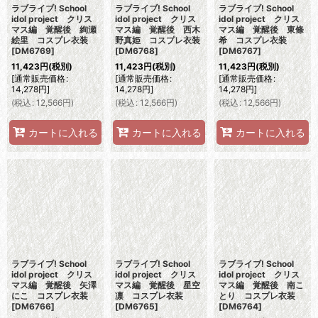
ラブライブ! School
ラブライブ! School
ラブライブ! School
idol project クリス
idol project クリス
idol project クリス
マス編 覚醒後 絢瀬
マス編 覚醒後 西木
マス編 覚醒後 東條
絵里 コスプレ衣装
野真姫 コスプレ衣装
希 コスプレ衣装
[
DM6769
]
[
DM6768
]
[
DM6767
]
11,423
円
(税別)
11,423
円
(税別)
11,423
円
(税別)
[
通常販売価格
:
[
通常販売価格
:
[
通常販売価格
:
14,278
円
]
14,278
円
]
14,278
円
]
(
税込
:
12,566
円
)
(
税込
:
12,566
円
)
(
税込
:
12,566
円
)
カートに入れる
カートに入れる
カートに入れる
ラブライブ! School
ラブライブ! School
ラブライブ! School
idol project クリス
idol project クリス
idol project クリス
マス編 覚醒後 矢澤
マス編 覚醒後 星空
マス編 覚醒後 南こ
にこ コスプレ衣装
凛 コスプレ衣装
とり コスプレ衣装
[
DM6766
]
[
DM6765
]
[
DM6764
]