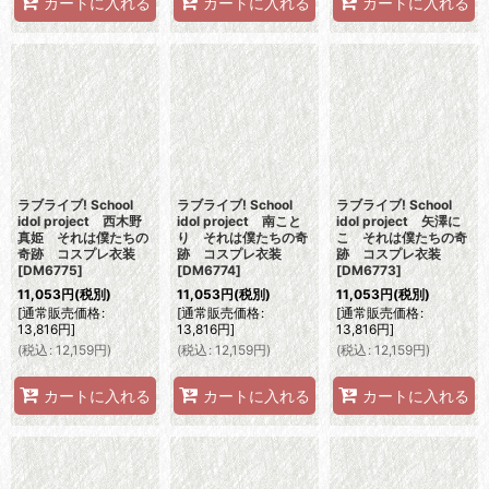
カートに入れる
カートに入れる
カートに入れる
ラブライブ! School
ラブライブ! School
ラブライブ! School
idol project 西木野
idol project 南こと
idol project 矢澤に
真姫 それは僕たちの
り それは僕たちの奇
こ それは僕たちの奇
奇跡 コスプレ衣装
跡 コスプレ衣装
跡 コスプレ衣装
[
DM6775
]
[
DM6774
]
[
DM6773
]
11,053
円
(税別)
11,053
円
(税別)
11,053
円
(税別)
[
通常販売価格
:
[
通常販売価格
:
[
通常販売価格
:
13,816
円
]
13,816
円
]
13,816
円
]
(
税込
:
12,159
円
)
(
税込
:
12,159
円
)
(
税込
:
12,159
円
)
カートに入れる
カートに入れる
カートに入れる