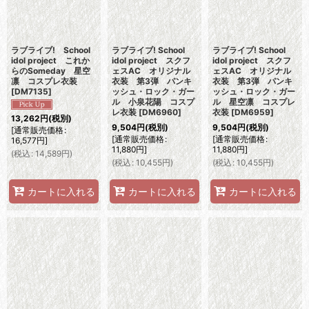
ラブライブ! School
ラブライブ! School
ラブライブ! School
idol project これか
idol project スクフ
idol project スクフ
らのSomeday 星空
ェスAC オリジナル
ェスAC オリジナル
凛 コスプレ衣装
衣装 第3弾 パンキ
衣装 第3弾 パンキ
[
DM7135
]
ッシュ・ロック・ガー
ッシュ・ロック・ガー
ル 小泉花陽 コスプ
ル 星空凛 コスプレ
レ衣装
[
DM6960
]
衣装
[
DM6959
]
13,262
円
(税別)
9,504
円
(税別)
9,504
円
(税別)
[
通常販売価格
:
[
通常販売価格
:
[
通常販売価格
:
16,577
円
]
11,880
円
]
11,880
円
]
(
税込
:
14,589
円
)
(
税込
:
10,455
円
)
(
税込
:
10,455
円
)
カートに入れる
カートに入れる
カートに入れる