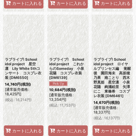
カートに入れる
カートに入れる
カートに入れる
ラブライブ! School
ラブライブ! School
ラブライブ! School
idol project 星空
idol project これか
idol project ロイヤ
凛 Lily White 5thコ
らのSomeday 小泉
ルプリンセス編 覚醒
ンサート コスプレ衣
花陽 コスプレ衣装
後 園田海未 高坂穂
装
[
DM6550
]
[
DM6139
]
乃果 南ことり 西木
野真姫 星空凛 小泉
14,740
円
(税別)
花陽 絢瀬絵里 矢澤
[
通常販売価格
:
10,684
円
(税別)
にこ 東條希 コスプ
18,425
円
]
[
通常販売価格
:
レ衣装
[
DM6461
]
13,354
円
]
(
税込
:
16,214
円
)
14,670
円
(税別)
(
税込
:
11,753
円
)
[
通常販売価格
:
18,337
円
]
(
税込
:
16,137
円
)
カートに入れる
カートに入れる
カートに入れる