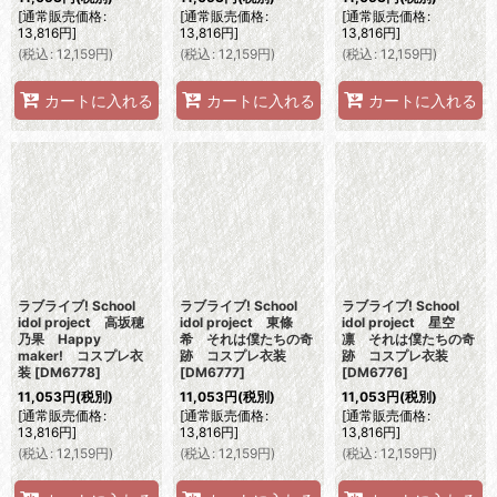
[
通常販売価格
:
[
通常販売価格
:
[
通常販売価格
:
13,816
円
]
13,816
円
]
13,816
円
]
(
税込
:
12,159
円
)
(
税込
:
12,159
円
)
(
税込
:
12,159
円
)
カートに入れる
カートに入れる
カートに入れる
ラブライブ! School
ラブライブ! School
ラブライブ! School
idol project 高坂穂
idol project 東條
idol project 星空
乃果 Happy
希 それは僕たちの奇
凛 それは僕たちの奇
maker! コスプレ衣
跡 コスプレ衣装
跡 コスプレ衣装
装
[
DM6778
]
[
DM6777
]
[
DM6776
]
11,053
円
(税別)
11,053
円
(税別)
11,053
円
(税別)
[
通常販売価格
:
[
通常販売価格
:
[
通常販売価格
:
13,816
円
]
13,816
円
]
13,816
円
]
(
税込
:
12,159
円
)
(
税込
:
12,159
円
)
(
税込
:
12,159
円
)