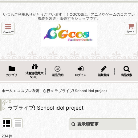
いつもご利用ありがとうございます！！CGCOSは、アニメやゲームのコスプレ
衣装を製造・販売するショップです。
メニュー
カート
清倉処理(最大
カテゴリ
新品予約
ログイン
新規登録
商品検索
50％）
ホーム
>
コスプレ衣装 ら行
>
ラブライブ! School idol project
ラブライブ! School idol project
表示順変更
閉じる
234
件