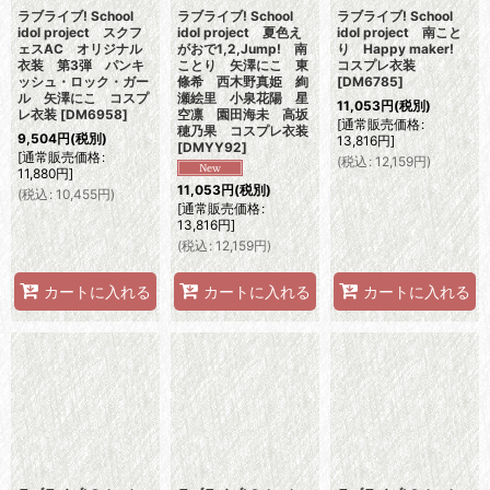
ラブライブ! School
ラブライブ! School
ラブライブ! School
idol project スクフ
idol project 夏色え
idol project 南こと
ェスAC オリジナル
がおで1,2,Jump! 南
り Happy maker!
衣装 第3弾 パンキ
ことり 矢澤にこ 東
コスプレ衣装
ッシュ・ロック・ガー
條希 西木野真姫 絢
[
DM6785
]
ル 矢澤にこ コスプ
瀬絵里 小泉花陽 星
11,053
円
(税別)
レ衣装
[
DM6958
]
空凛 園田海未 高坂
[
通常販売価格
:
穂乃果 コスプレ衣装
9,504
円
(税別)
13,816
円
]
[
DMYY92
]
[
通常販売価格
:
(
税込
:
12,159
円
)
11,880
円
]
11,053
円
(税別)
(
税込
:
10,455
円
)
[
通常販売価格
:
13,816
円
]
(
税込
:
12,159
円
)
カートに入れる
カートに入れる
カートに入れる