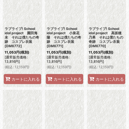
ラブライブ! School
ラブライブ! School
ラブライブ! School
idol project 園田海
idol project 小泉花
idol project 高坂穂
未 それは僕たちの奇
陽 それは僕たちの奇
乃果 それは僕たちの
跡 コスプレ衣装
跡 コスプレ衣装
奇跡 コスプレ衣装
[
DM6772
]
[
DM6771
]
[
DM6770
]
11,053
円
(税別)
11,053
円
(税別)
11,053
円
(税別)
[
通常販売価格
:
[
通常販売価格
:
[
通常販売価格
:
13,816
円
]
13,816
円
]
13,816
円
]
(
税込
:
12,159
円
)
(
税込
:
12,159
円
)
(
税込
:
12,159
円
)
カートに入れる
カートに入れる
カートに入れる