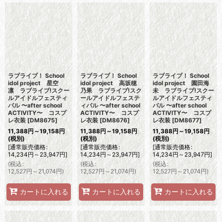
ラブライブ！ School
ラブライブ！ School
ラブライブ！ School
idol project 星空
idol project 高坂穂
idol project 園田海
凛 ラブライブ!スクー
乃果 ラブライブ!スク
未 ラブライブ!スクー
ルアイドルフェスティ
ールアイドルフェステ
ルアイドルフェスティ
バル 〜after school
ィバル 〜after school
バル 〜after school
ACTIVITY〜 コスプ
ACTIVITY〜 コスプ
ACTIVITY〜 コスプ
レ衣装
[
DM8675
]
レ衣装
[
DM8676
]
レ衣装
[
DM8677
]
11,388
円
～19,158
円
11,388
円
～19,158
円
11,388
円
～19,158
円
(税別)
(税別)
(税別)
[
通常販売価格
:
[
通常販売価格
:
[
通常販売価格
:
14,234
円
～23,947
円
]
14,234
円
～23,947
円
]
14,234
円
～23,947
円
]
(
税込
:
(
税込
:
(
税込
:
12,527
円
～21,074
円
)
12,527
円
～21,074
円
)
12,527
円
～21,074
円
)
カートに入れる
カートに入れる
カートに入れる