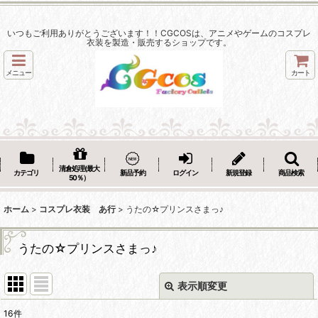
いつもご利用ありがとうございます！！CGCOSは、アニメやゲームのコスプレ
衣装を製造・販売するショップです。
メニュー
カート
清倉処理(最大
カテゴリ
新品予約
ログイン
新規登録
商品検索
50％）
ホーム
>
コスプレ衣装 あ行
>
うたの☆プリンスさまっ♪
うたの☆プリンスさまっ♪
表示順変更
閉じる
16
件