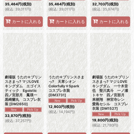
35,464
円
(税別)
35,464
円
(税別)
32,703
円
(税別)
(
税込
:
39,011
円
)
(
税込
:
39,011
円
)
(
税込
:
35,974
円
)
カートに入れる
カートに入れる
カートに入れる
劇場版 うたの☆プリン
うたの☆プリンスさま
劇場版 うたの☆プリン
スさまっ? マジLOVE
っ? 天草シオン
スさまっ? マジ LOVE
キングダム エゴイス
Colorfully☆Spark
キングダム 一十木音
ティック Egoistic
コスプレ衣装
也 聖川真斗 一ノ瀬
四ノ宮那月 鳳瑛一
[
DM3731
]
トキヤ 四ノ宮那月
黒崎蘭丸 コスプレ衣
来栖翔 神宮寺レン
装
[
DM2650
]
愛島セシル コスプレ
12,903
円
(税別)
衣装
[
DM1527
]
(
税込
:
14,194
円
)
33,870
円
(税別)
19,800
円
(税別)
(
税込
:
37,257
円
)
(
税込
:
21,780
円
)