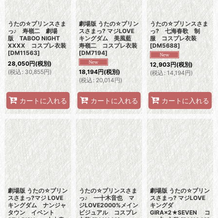
うたの☆プリンスさま
劇場版 うたの☆プリン
うたの☆プリンスさま
っ♪ 寿嶺二 劇場
スさまっ? マジLOVE
っ? 七海春歌 制
版 TABOO NIGHT
キングダム 美風藍
服 コスプレ衣装
XXXX コスプレ衣装
寿嶺二 コスプレ衣装
[
DM5688
]
[
DM11563
]
[
DM7194
]
28,050
円
(税別)
12,903
円
(税別)
(
税込
:
30,855
円
)
18,194
円
(税別)
(
税込
:
14,194
円
)
(
税込
:
20,014
円
)
カートに入れる
カートに入れる
カートに入れる
劇場版 うたの☆プリン
うたの☆プリンスさま
劇場版 うたの☆プリン
スさまっ?マジ LOVE
っ♪ 一十木音也 マ
スさまっ? マジLOVE
キングダム ナンジャ
ジLOVE2000%メイン
キングダ
タウン イベント
ビジュアル コスプレ
GIRA×2★SEVEN コ