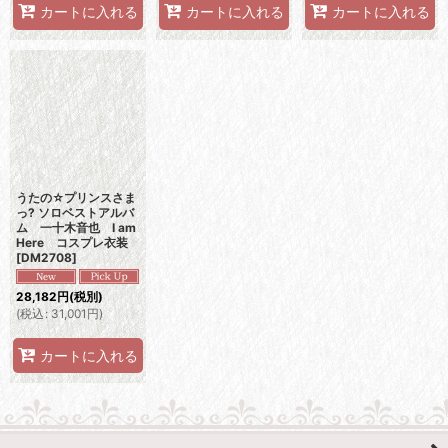
カートに入れる
カートに入れる
カートに入れる
うたの☆プリンスさま
っ? ソロベストアルバ
ム 一十木音也 I am
Here コスプレ衣装
[
DM2708
]
28,182
円
(税別)
(
税込
:
31,001
円
)
カートに入れる