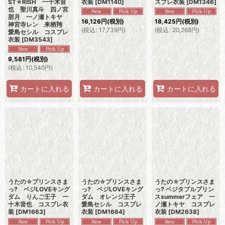
ST☆RISH 一十木音
衣装
[
DM1140
]
スプレ衣装
[
DM1346
]
也 聖川真斗 四ノ宮
那月 一ノ瀬トキヤ
16,126
円
(税別)
18,425
円
(税別)
神宮寺レン 来栖翔
(
税込
:
17,739
円
)
(
税込
:
20,268
円
)
愛島セシル コスプレ
衣装
[
DM3543
]
9,581
円
(税別)
(
税込
:
10,540
円
)
カートに入れる
カートに入れる
カートに入れる
うたの☆プリンスさま
うたの☆プリンスさま
うたの☆プリンスさま
っ? ベジLOVEキング
っ? ベジLOVEキング
っ? ベジタブルプリン
ダム りんご王子 一
ダム オレンジ王子
スsummerフェア 一
十木音也 コスプレ衣
愛島セシル コスプレ
ノ瀬トキヤ コスプレ
装
[
DM1663
]
衣装
[
DM1664
]
衣装
[
DM2638
]