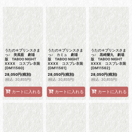
表示数
:
並び順
:
絞り込む
うたの☆プリンスさま
うたの☆プリンスさま
うたの☆プリンスさま
っ♪ 美風藍 劇場
っ♪ カミュ 劇場
っ♪ 黒崎蘭丸 劇場
版 TABOO NIGHT
版 TABOO NIGHT
版 TABOO NIGHT
XXXX コスプレ衣装
XXXX コスプレ衣装
XXXX コスプレ衣装
[
DM11560
]
[
DM11561
]
[
DM11562
]
28,050
円
(税別)
28,050
円
(税別)
28,050
円
(税別)
(
税込
:
30,855
円
)
(
税込
:
30,855
円
)
(
税込
:
30,855
円
)
カートに入れる
カートに入れる
カートに入れる