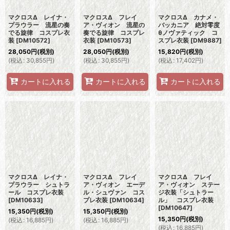
マクロスΔ レイナ・
マクロスΔ フレイ
マクロスΔ カナメ・
プラウラー 流星の奏
ア・ヴィオン 流星の
バッカニア 絶対零度
でる旋律 コスプレ衣
奏でる旋律 コスプレ
θノヴァティック コ
装
[
DM10572
]
衣装
[
DM10573
]
スプレ衣装
[
DM9887
]
28,050
円
(税別)
28,050
円
(税別)
15,820
円
(税別)
(
税込
:
30,855
円
)
(
税込
:
30,855
円
)
(
税込
:
17,402
円
)
カートに入れる
カートに入れる
カートに入れる
マクロスΔ レイナ・
マクロスΔ フレイ
マクロスΔ フレイ
プラウラー シュトラ
ア・ヴィオン エーデ
ア・ヴィオン ステー
ール コスプレ衣装
ル・シュヴァン コス
ジ衣装「シュトラー
[
DM10633
]
プレ衣装
[
DM10634
]
ル」 コスプレ衣装
[
DM10647
]
15,350
円
(税別)
15,350
円
(税別)
15,350
円
(税別)
(
税込
:
16,885
円
)
(
税込
:
16,885
円
)
(
税込
:
16,885
円
)