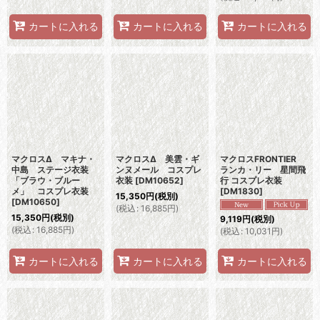
カートに入れる
カートに入れる
カートに入れる
マクロスΔ マキナ・
マクロスΔ 美雲・ギ
マクロスFRONTIER
中島 ステージ衣装
ンヌメール コスプレ
ランカ・リー 星間飛
「ブラウ・ブルー
衣装
[
DM10652
]
行 コスプレ衣装
メ」 コスプレ衣装
[
DM1830
]
15,350
円
(税別)
[
DM10650
]
(
税込
:
16,885
円
)
15,350
円
(税別)
9,119
円
(税別)
(
税込
:
16,885
円
)
(
税込
:
10,031
円
)
カートに入れる
カートに入れる
カートに入れる