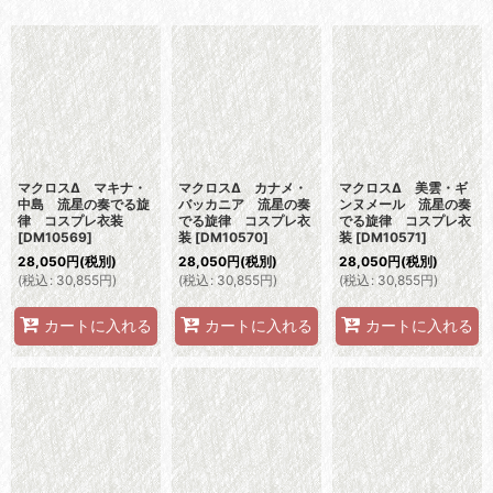
表示数
:
並び順
:
絞り込む
マクロスΔ マキナ・
マクロスΔ カナメ・
マクロスΔ 美雲・ギ
中島 流星の奏でる旋
バッカニア 流星の奏
ンヌメール 流星の奏
律 コスプレ衣装
でる旋律 コスプレ衣
でる旋律 コスプレ衣
[
DM10569
]
装
[
DM10570
]
装
[
DM10571
]
28,050
円
(税別)
28,050
円
(税別)
28,050
円
(税別)
(
税込
:
30,855
円
)
(
税込
:
30,855
円
)
(
税込
:
30,855
円
)
カートに入れる
カートに入れる
カートに入れる