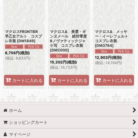
マクロスFRONTIER
マクロスΔ 美雲・ギ
マクロスΔ メッサ
早乙女アルト コスプ
ンヌメール 絶対零度
ー・イーレフェルト
レ衣装
[
DM1849
]
θノヴァティックジャ
コスプレ衣装
ケ写 コスプレ衣装
[
DM3784
]
[
DM2000
]
8,756
円
(税別)
12,903
円
(税別)
(
税込
:
9,632
円
)
15,202
円
(税別)
(
税込
:
14,194
円
)
(
税込
:
16,723
円
)
カートに入れる
カートに入れる
カートに入れる
ホーム
ショッピングカート
マイページ