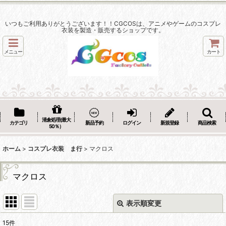
いつもご利用ありがとうございます！！CGCOSは、アニメやゲームのコスプレ
衣装を製造・販売するショップです。
メニュー
カート
清倉処理(最大
カテゴリ
新品予約
ログイン
新規登録
商品検索
50％）
ホーム
>
コスプレ衣装 ま行
>
マクロス
マクロス
表示順変更
閉じる
15
件