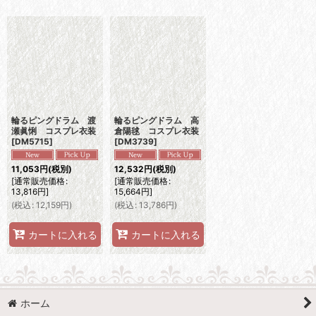
表示数
:
並び順
:
絞り込む
輪るピングドラム 渡
輪るピングドラム 高
瀬眞悧 コスプレ衣装
倉陽毬 コスプレ衣装
[
DM5715
]
[
DM3739
]
11,053
円
(税別)
12,532
円
(税別)
[
通常販売価格
:
[
通常販売価格
:
13,816
円
]
15,664
円
]
(
税込
:
12,159
円
)
(
税込
:
13,786
円
)
カートに入れる
カートに入れる
ホーム