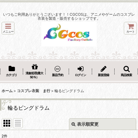
いつもご利用ありがとうございます！！CGCOSは、アニメやゲームのコスプレ
衣装を製造・販売するショップです。
メニュー
カート
清倉処理(最大
カテゴリ
新品予約
ログイン
新規登録
商品検索
50％）
ホーム
>
コスプレ衣装 ま行
>
輪るピングドラム
輪るピングドラム
表示順変更
閉じる
2
件