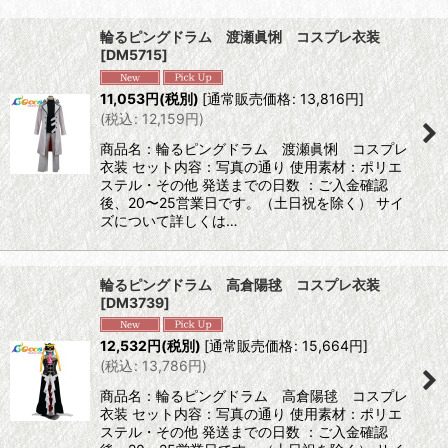
表示数
:
輪るピングドラム 渡瀬眞悧 コスプレ衣装
[
DM5715
]
並び順
:
11,053
円
(税別)
[
通常販売価格
:
13,816
円
]
(
税込
:
12,159
円
)
絞り込む
商品名：輪るピングドラム 渡瀬眞悧 コスプレ
衣装 セット内容：写真の通り 使用素材：ポリエ
ステル・その他 発送までの日数 ：ご入金確認
後、20〜25営業日です。（土日祝を除く） サイ
ズについて詳しくは…
輪るピングドラム 高倉陽毬 コスプレ衣装
[
DM3739
]
12,532
円
(税別)
[
通常販売価格
:
15,664
円
]
(
税込
:
13,786
円
)
商品名：輪るピングドラム 高倉陽毬 コスプレ
衣装 セット内容：写真の通り 使用素材：ポリエ
ステル・その他 発送までの日数 ：ご入金確認