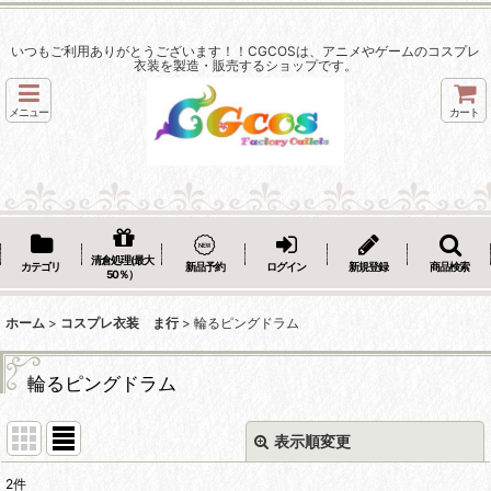
いつもご利用ありがとうございます！！CGCOSは、アニメやゲームのコスプレ
衣装を製造・販売するショップです。
メニュー
カート
清倉処理(最大
カテゴリ
新品予約
ログイン
新規登録
商品検索
50％）
ホーム
>
コスプレ衣装 ま行
>
輪るピングドラム
輪るピングドラム
表示順変更
閉じる
2
件