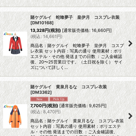
賭ケグルイ 蛇喰夢子 皇伊月 コスプレ衣装
[
DM10168
]
13,328
円
(税別)
[
通常販売価格
:
16,660
円
]
(
税込
:
14,661
円
)
商品名：賭ケグルイ 蛇喰夢子 皇伊月 コスプ
レ衣装 セット内容：写真の通り 使用素材：ポリ
エステル・その他 発送までの日数 ：ご入金確認
後、20〜25営業日です。（土日祝を除く） サイ
ズについて詳しく…
賭ケグルイ 黄泉月るな コスプレ衣装
[
DM3362
]
7,700
円
(税別)
[
通常販売価格
:
9,625
円
]
(
税込
:
8,470
円
)
商品名：賭ケグルイ 黄泉月るな コスプレ衣装
セット内容：写真の通り 使用素材：ポリエステ
ル・その他 発送までの日数 ：ご入金確認後、