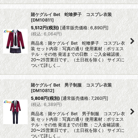
賭ケグルイ Bet 蛇喰夢子 コスプレ衣装
[
DM10811
]
5,512
円
(税別)
[
通常販売価格
:
6,890
円
]
(
税込
:
6,064
円
)
商品名：賭ケグルイ Bet 蛇喰夢子 コスプレ衣
装 セット内容：写真の通り 使用素材：ポリエス
テル・その他 発送までの日数 ：ご入金確認後、
20〜25営業日です。（土日祝を除く） サイズに
ついて詳しく…
賭ケグルイ Bet 男子制服 コスプレ衣装
[
DM10812
]
5,808
円
(税別)
[
通常販売価格
:
7,260
円
]
(
税込
:
6,389
円
)
商品名：賭ケグルイ Bet 男子制服 コスプレ衣
装 セット内容：写真の通り 使用素材：ポリエス
テル・その他 発送までの日数 ：ご入金確認後、
20〜25営業日です。（土日祝を除く） サイズに
ついて詳しく…