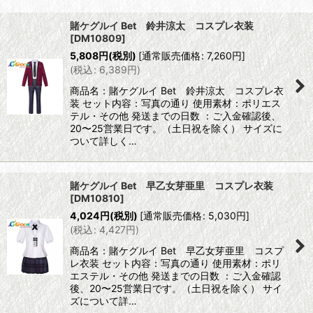
表示数
:
賭ケグルイ Bet 鈴井涼太 コスプレ衣装
[
DM10809
]
並び順
:
5,808
円
(税別)
[
通常販売価格
:
7,260
円
]
(
税込
:
6,389
円
)
絞り込む
商品名：賭ケグルイ Bet 鈴井涼太 コスプレ衣
装 セット内容：写真の通り 使用素材：ポリエス
テル・その他 発送までの日数 ：ご入金確認後、
20〜25営業日です。（土日祝を除く） サイズに
ついて詳しく…
賭ケグルイ Bet 早乙女芽亜里 コスプレ衣装
[
DM10810
]
4,024
円
(税別)
[
通常販売価格
:
5,030
円
]
(
税込
:
4,427
円
)
商品名：賭ケグルイ Bet 早乙女芽亜里 コスプ
レ衣装 セット内容：写真の通り 使用素材：ポリ
エステル・その他 発送までの日数 ：ご入金確認
後、20〜25営業日です。（土日祝を除く） サイ
ズについて詳…