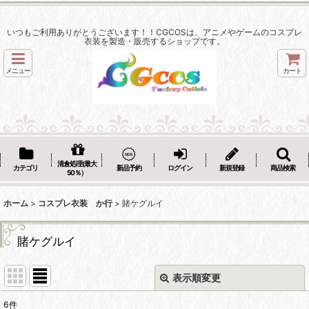
いつもご利用ありがとうございます！！CGCOSは、アニメやゲームのコスプレ
衣装を製造・販売するショップです。
メニュー
カート
清倉処理(最大
カテゴリ
新品予約
ログイン
新規登録
商品検索
50％）
ホーム
>
コスプレ衣装 か行
>
賭ケグルイ
賭ケグルイ
表示順変更
閉じる
6
件