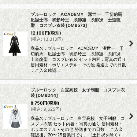
ブルーロック ACADEMY 潔世一 千切豹馬
凪誠士郎 御影玲王 糸師凛 糸師冴 士道龍
聖 コスプレ衣装
[
DM9573
]
12,100
円
(税別)
(
税込
:
13,310
円
)
商品名：ブルーロック ACADEMY 潔世一 千
切豹馬 凪誠士郎 御影玲王 糸師凛 糸師冴
士道龍聖 コスプレ衣装 セット内容：写真の通り
使用素材：ポリエステル・その他 発送までの日数
：ご入金確認…
ブルーロック 白宝高校 女子制服 コスプレ衣
装
[
DM9244
]
8,750
円
(税別)
(
税込
:
9,625
円
)
商品名：ブルーロック 白宝高校 女子制服 コ
スプレ衣装 セット内容：写真の通り 使用素材：
ポリエステル・その他 発送までの日数 ：ご入金
確認後、20〜25営業日です。（土日祝を除く）