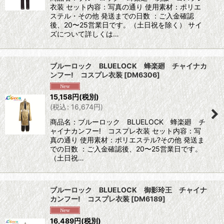
衣装 セット内容：写真の通り 使用素材：ポリエ
ステル・その他 発送までの日数 ：ご入金確認
後、20〜25営業日です。（土日祝を除く） サイ
ズについて詳しくは…
ブルーロック BLUELOCK 蜂楽廻 チャイナカ
ンフー! コスプレ衣装
[
DM6306
]
15,158
円
(税別)
(
税込
:
16,674
円
)
商品名：ブルーロック BLUELOCK 蜂楽廻 チ
ャイナカンフー! コスプレ衣装 セット内容：写
真の通り 使用素材：ポリエステル?その他 発送ま
での日数 ：ご入金確認後、20〜25営業日です。
（土日祝…
ブルーロック BLUELOCK 御影玲王 チャイナ
カンフー! コスプレ衣装
[
DM6189
]
16,489
円
(税別)