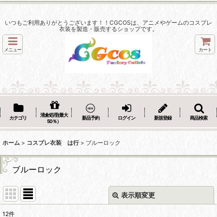
いつもご利用ありがとうございます！！CGCOSは、アニメやゲームのコスプレ
衣装を製造・販売するショップです。
メニュー
カート
清倉処理(最大
カテゴリ
新品予約
ログイン
新規登録
商品検索
50％）
ホーム
>
コスプレ衣装 は行
>
ブルーロック
ブルーロック
表示順変更
閉じる
12
件