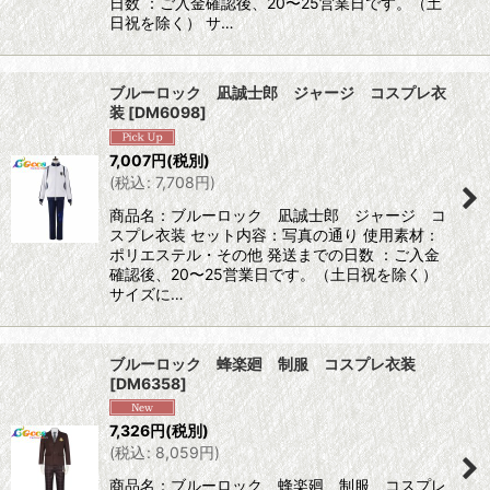
日数 ：ご入金確認後、20〜25営業日です。（土
日祝を除く） サ…
ブルーロック 凪誠士郎 ジャージ コスプレ衣
装
[
DM6098
]
7,007
円
(税別)
(
税込
:
7,708
円
)
商品名：ブルーロック 凪誠士郎 ジャージ コ
スプレ衣装 セット内容：写真の通り 使用素材：
ポリエステル・その他 発送までの日数 ：ご入金
確認後、20〜25営業日です。（土日祝を除く）
サイズに…
ブルーロック 蜂楽廻 制服 コスプレ衣装
[
DM6358
]
7,326
円
(税別)
(
税込
:
8,059
円
)
商品名：ブルーロック 蜂楽廻 制服 コスプレ