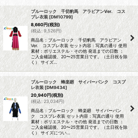
表示数
:
ブルーロック 千切豹馬 アラビアンVer. コス
プレ衣装
[
DM10799
]
並び順
:
8,660
円
(税別)
(
税込
:
9,526
円
)
絞り込む
商品名：ブルーロック 千切豹馬 アラビアン
Ver. コスプレ衣装 セット内容：写真の通り 使用
素材：ポリエステル・その他 発送までの日数 ：
ご入金確認後、20〜25営業日です。（土日祝を除
く） サイズ…
ブルーロック 蜂楽廻 サイバーパンク コスプ
レ衣装
[
DM9434
]
20,940
円
(税別)
(
税込
:
23,034
円
)
商品名：ブルーロック 蜂楽廻 サイバーパン
ク コスプレ衣装 セット内容：写真の通り 使用
素材：ポリエステル・その他 発送までの日数 ：
ご入金確認後、20〜25営業日です。（土日祝を除
く） サイズについ…