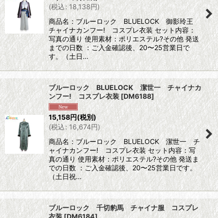
(
税込
:
18,138
円
)
商品名：ブルーロック BLUELOCK 御影玲王
チャイナカンフー! コスプレ衣装 セット内容：
写真の通り 使用素材：ポリエステル?その他 発送
までの日数 ：ご入金確認後、20〜25営業日で
す。（土日…
ブルーロック BLUELOCK 潔世一 チャイナカ
ンフー! コスプレ衣装
[
DM6188
]
15,158
円
(税別)
(
税込
:
16,674
円
)
商品名：ブルーロック BLUELOCK 潔世一 チ
ャイナカンフー! コスプレ衣装 セット内容：写
真の通り 使用素材：ポリエステル?その他 発送ま
での日数 ：ご入金確認後、20〜25営業日です。
（土日祝…
ブルーロック 千切豹馬 チャイナ服 コスプレ
衣装
[
DM6184
]