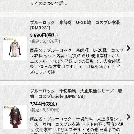
サイズについて詳…
ブルーロック 糸師冴 U-20戦 コスプレ衣装
[
DM9231
]
5,896
円
(税別)
(
税込
:
6,486
円
)
商品名：ブルーロック 糸師冴 U-20戦 コスプ
レ衣装 セット内容：写真の通り 使用素材：ポリ
エステル・その他 発送までの日数 ：ご入金確認
後、20〜25営業日です。（土日祝を除く） サイ
ズについて詳…
ブルーロック 千切豹馬 大正浪漫シリーズ 着
物 コスプレ衣装
[
DM8159
]
7,744
円
(税別)
(
税込
:
8,519
円
)
商品名：ブルーロック 千切豹馬 大正浪漫シリ
ーズ 着物 コスプレ衣装 セット内容：写真の通
り 使用素材：ポリエステル・その他 発送までの