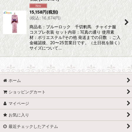
15,158
円
(税別)
(
税込
:
16,674
円
)
商品名：ブルーロック 千切豹馬 チャイナ服
コスプレ衣装 セット内容：写真の通り 使用素
材：ポリエステル?その他 発送までの日数 ：ご入
金確認後、20〜25営業日です。（土日祝を除く）
サイズについて…
ホーム
ショッピングカート
マイページ
お気に入り
最近チェックしたアイテム